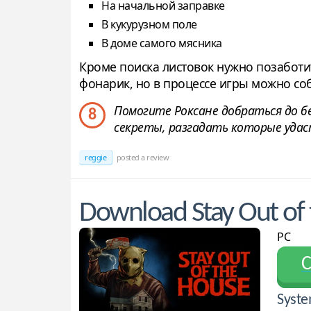
На начальной заправке
В кукурузном поле
В доме самого мясника
Кроме поиска листовок нужно позаботить
фонарик, но в процессе игры можно со
Помогите Роксане добраться до без
8
секреты, разгадать которые удас
reggie
posted a review
Download Stay Out of
PC
С
Syste