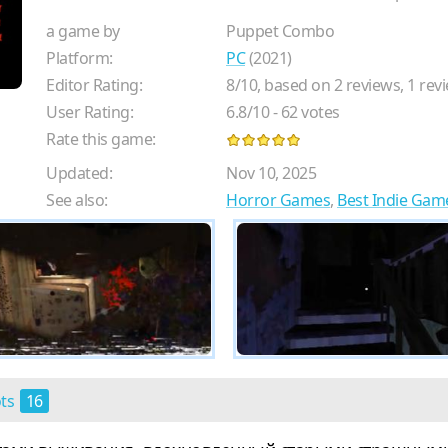
a game by
Puppet Combo
Platform:
PC
(2021)
Editor Rating:
8
/
10
, based on
2
reviews,
1
revi
User Rating:
6.8
/
10
-
62
votes
Rate this game:
Updated:
Nov 10, 2025
See also:
Horror Games
,
Best Indie Gam
ots
16