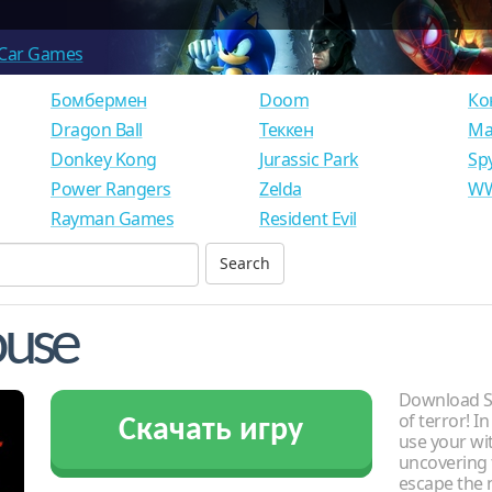
Car Games
Бомбермен
Doom
Ко
Dragon Ball
Теккен
Ма
Donkey Kong
Jurassic Park
Sp
Power Rangers
Zelda
WW
Rayman Games
Resident Evil
ouse
Download St
of terror! I
Скачать игру
use your wit
uncovering 
escape the 