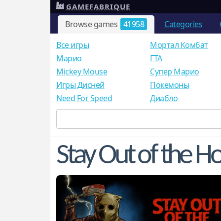
GAMEFABRIQUE
Browse games
41958
Categories
Все игры
Мортал Комбат
Mарио
ГТА
Mickey Mouse
Супер Марио
Игры Дисней
Покемоны
Need For Speed
Диабло
Stay Out of the H