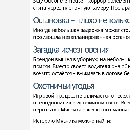
Stay Out of the House – хоррор с эле
снята через плёночную камеру. Постар
Остановка – плохо не тольк
Иногда небольшая задержка может стои
произошла незапланированная остановк
Загадка исчезновения
Брендон вышел в уборную на небольшой
поиски. Вместо своего водителя она о
всё что остаётся – выживать в логове б
Охотничьи угодья
Игровой процесс не отличается от всех 
преподносит их в ироничном свете. Все
персонажа Мясника – жестокого маньяк
Историю Мясника можно найти: