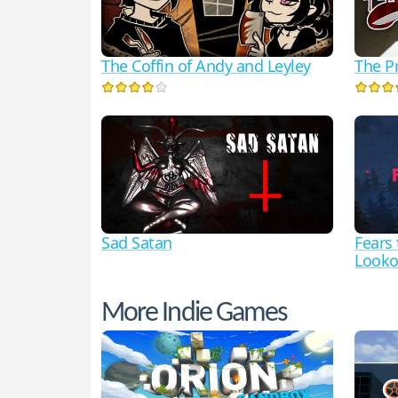
The Coffin of Andy and Leyley
The Pr
Sad Satan
Fears
Looko
More Indie Games