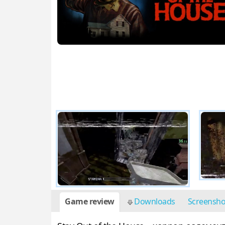
Game review
Downloads
Screensh