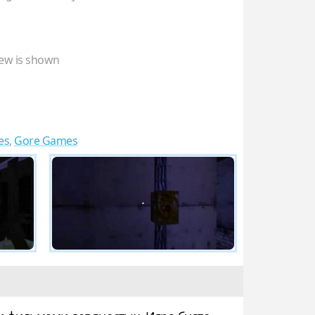
ew is shown
es
,
Gore Games