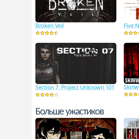
Broken Veil
Five N
Skinw
Section 7: Project Unknown 101
Больше ужастиков