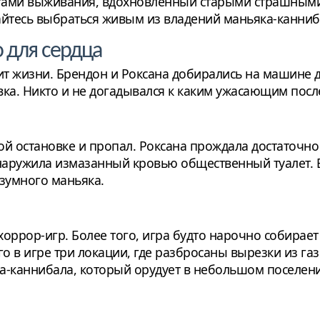
ментами выживания, вдохновленный старыми страшным
айтесь выбраться живым из владений маньяка-канниб
о для сердца
т жизни. Брендон и Роксана добирались на машине до
а. Никто и не догадывался к каким ужасающим после
 остановке и пропал. Роксана прождала достаточно 
бнаружила измазанный кровью общественный туалет. 
езумного маньяка.
хоррор-игр. Более того, игра будто нарочно собирает
го в игре три локации, где разбросаны вырезки из га
а-каннибала, который орудует в небольшом поселен