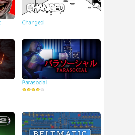
k
Changed
Parasocial