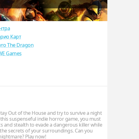
нтра
рио Карт
yro The Dragon
E Games
ay Out of the House and try to survive a night
n this suspenseful indie horror game, you must
s and stealth to evade a dangerous killer while
the secrets of your surroundings. Can you
nightmare? Play now!