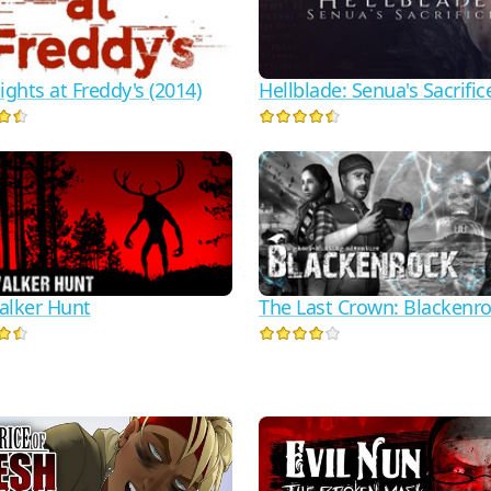
ights at Freddy's (2014)
Hellblade: Senua's Sacrific
alker Hunt
The Last Crown: Blackenr