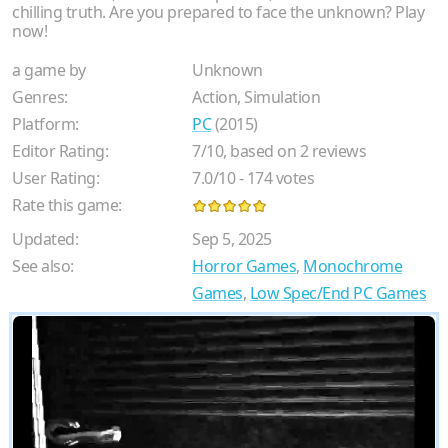
chilling truth. Are you prepared to face the unknown? Play
now!
a game by
Unknown
Genres:
Action, Simulation
Platform:
PC
(2015)
Editor Rating:
7
/
10
, based on
2
reviews
User Rating:
7.0
/
10
-
174
votes
Rate this game:
Updated:
Sep 5, 2025
See also:
Horror Games
,
Monochrome
Games
,
Low Spec/End PC Games