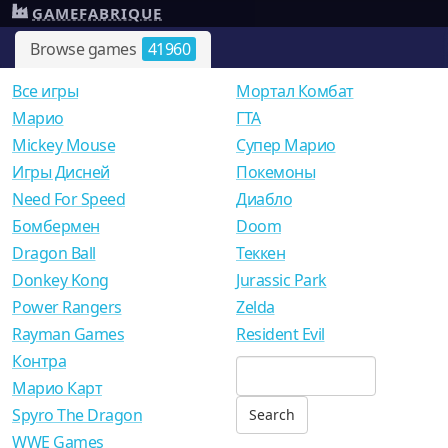
GAMEFABRIQUE
Browse games
41960
Все игры
Мортал Комбат
Mарио
ГТА
Mickey Mouse
Супер Марио
Игры Дисней
Покемоны
Need For Speed
Диабло
Бомбермен
Doom
Dragon Ball
Теккен
Donkey Kong
Jurassic Park
Power Rangers
Zelda
Rayman Games
Resident Evil
Контра
Марио Карт
Spyro The Dragon
WWE Games