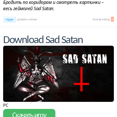
Бродить по коридорам и смотреть картинки –
весь геймплей Sad Satan.
reggie
posted a review
Overall rating:
6
Download Sad Satan
PC
Скачать игру