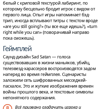
белый с криповой текстурой лабиринт, по
которому бесцельно бродит игрок с видом от
первого лица. Опыт игры напоминает бэд-
трип, иногда всплывают титры с текстом вроде
«are you still going?» (ты все еще идешь?), «turn
right while you can» (поворачивай направо
пока cможешь).
Геймплей
Саунд-дизайн Sad Satan — голоса
существовавших в жизни маньяков, убийц,
телезвезд-харассеров воспроизводятся задом
наперед во время геймплея. Сценаристы
заложили сеть шифрованных месседжей-
пасхалок. Это и жуткие изображения времен
войны прошлого века, и текстовые символы
непонятного содержания.
Всё призвано озадачить игрока и
8