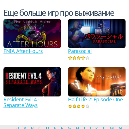
Еще больше игр про выживание
FNIA After Hours
Parasocial
Half-Life 2: Episode One
Resident Evil 4 -
Separate Ways
0
A
B
C
D
E
F
G
H
I
J
K
L
M
N