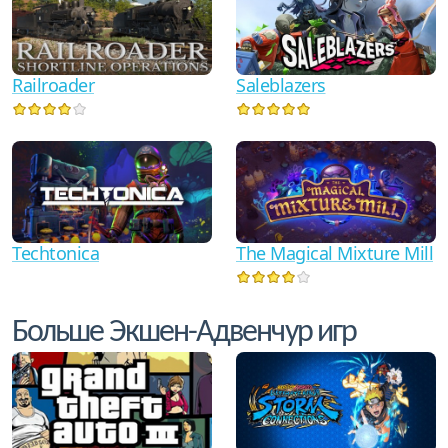
Railroader
Saleblazers
Techtonica
The Magical Mixture Mill
Больше Экшен-Адвенчур игр