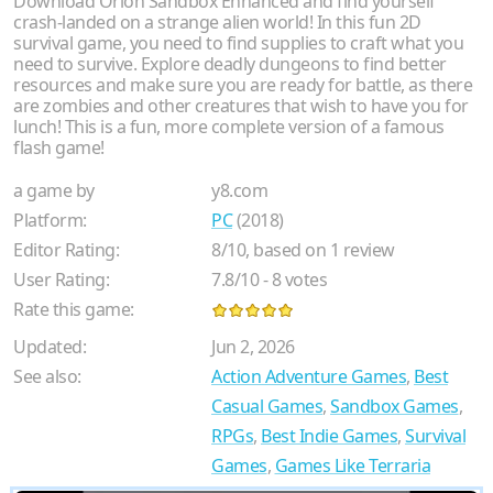
Download Orion Sandbox Enhanced and find yourself
crash-landed on a strange alien world! In this fun 2D
survival game, you need to find supplies to craft what you
need to survive. Explore deadly dungeons to find better
resources and make sure you are ready for battle, as there
are zombies and other creatures that wish to have you for
lunch! This is a fun, more complete version of a famous
flash game!
a game by
y8.com
Platform:
PC
(2018)
Editor Rating:
8
/
10
, based on
1
review
User Rating:
7.8
/
10
-
8
votes
Rate this game:
Updated:
Jun 2, 2026
See also:
Action Adventure Games
,
Best
Casual Games
,
Sandbox Games
,
RPGs
,
Best Indie Games
,
Survival
Games
,
Games Like Terraria