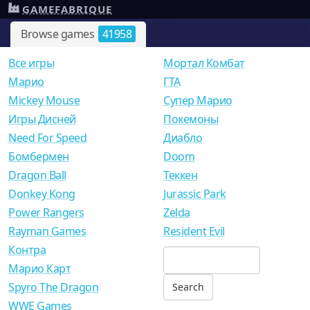
GAMEFABRIQUE
Browse games
41958
Все игры
Мортал Комбат
Mарио
ГТА
Mickey Mouse
Супер Марио
Игры Дисней
Покемоны
Need For Speed
Диабло
Бомбермен
Doom
Dragon Ball
Теккен
Donkey Kong
Jurassic Park
Power Rangers
Zelda
Rayman Games
Resident Evil
Контра
Марио Карт
Spyro The Dragon
WWE Games