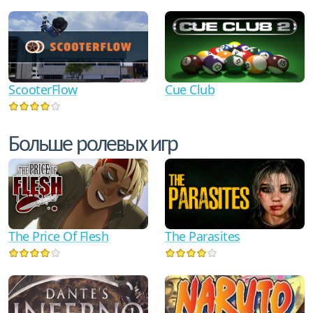
ScooterFlow
Cue Club
Больше ролевых игр
The Price Of Flesh
The Parasites