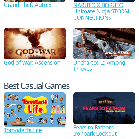
Grand Theft Auto 3
NARUTO X BORUTO
Ultimate Ninja STORM
CONNECTIONS
God of War: Ascension
Uncharted 2: Among
Thieves
Best Casual Games
Fears to Fathom -
Tomodachi Life
Ironbark Lookout