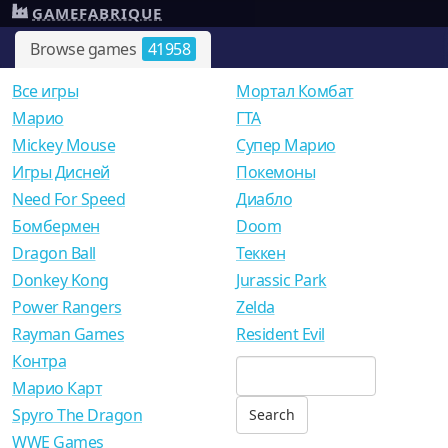
GAMEFABRIQUE
Browse games
41958
Все игры
Мортал Комбат
Mарио
ГТА
Mickey Mouse
Супер Марио
Игры Дисней
Покемоны
Need For Speed
Диабло
Бомбермен
Doom
Dragon Ball
Теккен
Donkey Kong
Jurassic Park
Power Rangers
Zelda
Rayman Games
Resident Evil
Контра
Марио Карт
Spyro The Dragon
WWE Games