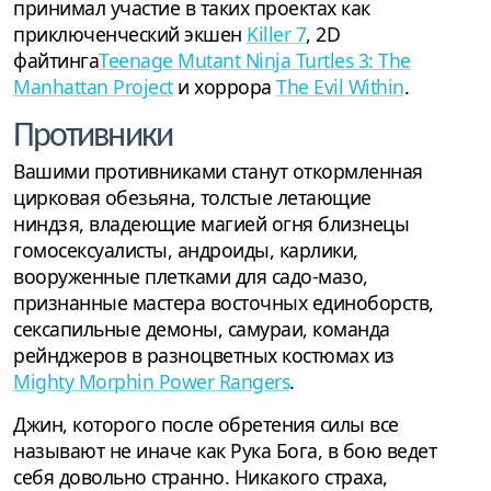
принимал участие в таких проектах как
приключенческий экшен
Killer 7
, 2D
файтинга
Teenage Mutant Ninja Turtles 3: The
Manhattan Project
и хоррора
The Evil Within
.
Противники
Вашими противниками станут откормленная
цирковая обезьяна, толстые летающие
ниндзя, владеющие магией огня близнецы
гомосексуалисты, андроиды, карлики,
вооруженные плетками для садо-мазо,
признанные мастера восточных единоборств,
сексапильные демоны, самураи, команда
рейнджеров в разноцветных костюмах из
Mighty Morphin Power Rangers
.
Джин, которого после обретения силы все
называют не иначе как Рука Бога, в бою ведет
себя довольно странно. Никакого страха,