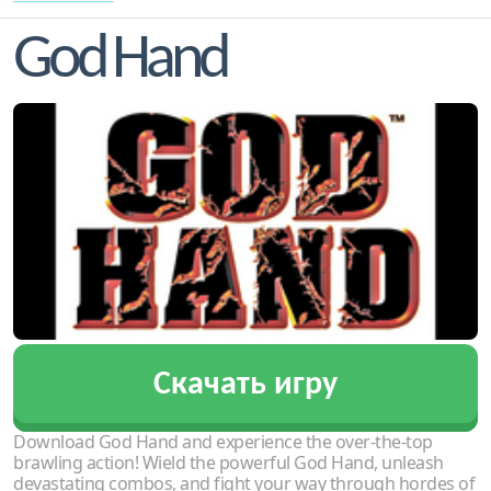
God Hand
Скачать игру
Download God Hand and experience the over-the-top
brawling action! Wield the powerful God Hand, unleash
devastating combos, and fight your way through hordes of