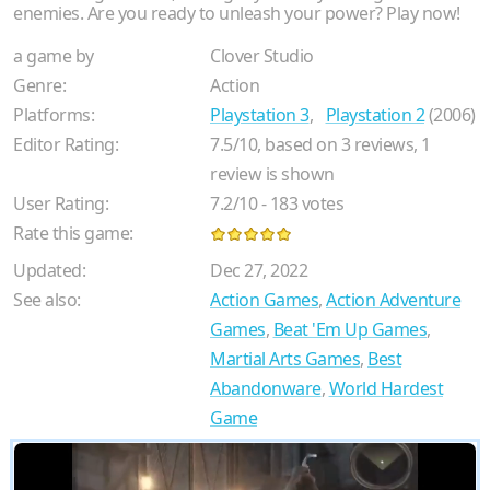
enemies. Are you ready to unleash your power? Play now!
a game by
Clover Studio
Genre:
Action
Platforms:
Playstation 3
,
Playstation 2
(2006)
Editor Rating:
7.5
/
10
, based on
3
reviews,
1
review is shown
User Rating:
7.2
/
10
-
183
votes
Rate this game:
Updated:
Dec 27, 2022
See also:
Action Games
,
Action Adventure
Games
,
Beat 'Em Up Games
,
Martial Arts Games
,
Best
Abandonware
,
World Hardest
Game