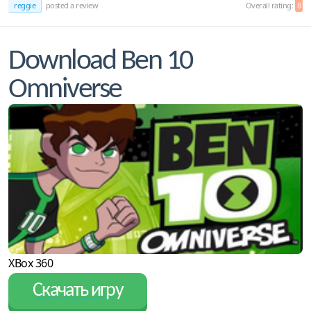
reggie
posted a review
Overall rating:
8
Download Ben 10
Omniverse
XBox 360
Скачать игру