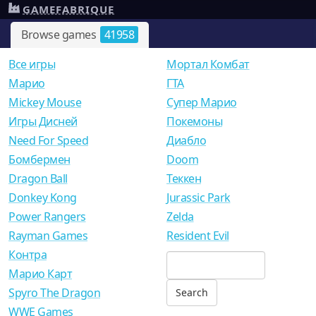
GAMEFABRIQUE
Browse games
41958
Все игры
Мортал Комбат
Mарио
ГТА
Mickey Mouse
Супер Марио
Игры Дисней
Покемоны
Need For Speed
Диабло
Бомбермен
Doom
Dragon Ball
Теккен
Donkey Kong
Jurassic Park
Power Rangers
Zelda
Rayman Games
Resident Evil
Контра
Марио Карт
Spyro The Dragon
WWE Games