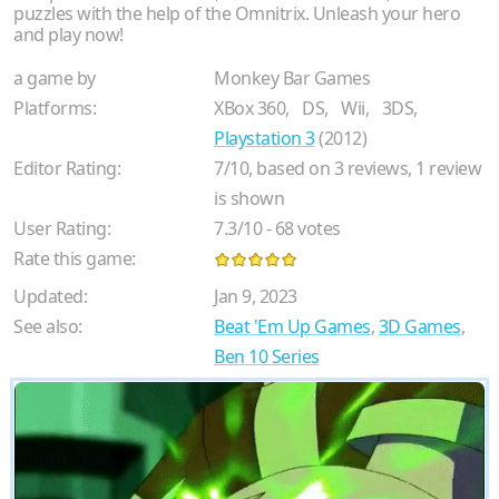
puzzles with the help of the Omnitrix. Unleash your hero
and play now!
a game by
Monkey Bar Games
Platforms:
XBox 360,
DS,
Wii,
3DS,
Playstation 3
(2012)
Editor Rating:
7
/
10
, based on
3
reviews,
1
review
is shown
User Rating:
7.3
/
10
-
68
votes
Rate this game:
Updated:
Jan 9, 2023
See also:
Beat 'Em Up Games
,
3D Games
,
Ben 10 Series