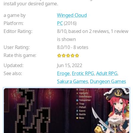
install your desired game.
a game by
Winged Cloud
Platform:
PC
(2016)
Editor Rating:
8
/
10
, based on
2
reviews,
1
review
is shown
User Rating:
8.0
/
10
-
8
votes
Rate this game:
Updated:
Jun 15, 2022
See also:
Eroge
,
Erotic RPG
,
Adult RPG
,
Sakura Games
,
Dungeon Games