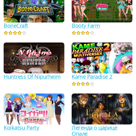
BoneCraft
Booty Farm
Huntress Of Nipurheim
Kame Paradise 2
Koikatsu Party
Легенда о царице
Опале