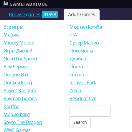
GAMEFABRIQUE
Browse games
41958
Adult Games
Все игры
Мортал Комбат
Mарио
ГТА
Mickey Mouse
Супер Марио
Игры Дисней
Покемоны
Need For Speed
Диабло
Бомбермен
Doom
Dragon Ball
Теккен
Donkey Kong
Jurassic Park
Power Rangers
Zelda
Rayman Games
Resident Evil
Контра
Марио Карт
Spyro The Dragon
WWE Games