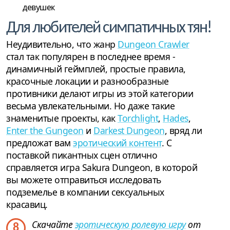
девушек
Для любителей симпатичных тян!
Неудивительно, что жанр
Dungeon Crawler
стал так популярен в последнее время -
динамичный геймплей, простые правила,
красочные локации и разнообразные
противники делают игры из этой категории
весьма увлекательными. Но даже такие
знаменитые проекты, как
Torchlight
,
Hades
,
Enter the Gungeon
и
Darkest Dungeon
, вряд ли
предложат вам
эротический контент
. С
поставкой пикантных сцен отлично
справляется игра Sakura Dungeon, в которой
вы можете отправиться исследовать
подземелье в компании сексуальных
красавиц.
Скачайте
эротическую ролевую игру
от
8