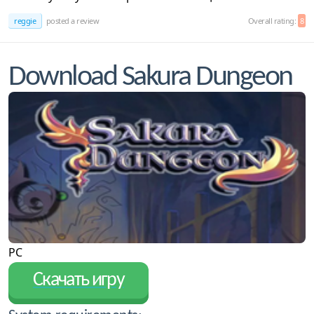
reggie
posted a review
Overall rating:
8
Download Sakura Dungeon
PC
Скачать игру