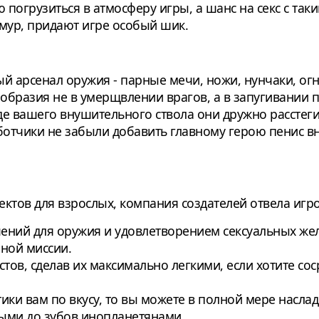
 погрузиться в атмосферу игры, а шанс на секс с та
мур, придают игре особый шик.
ый арсенал оружия - парные мечи, ножи, нунчаки, о
ообразия не в умерщвлении врагов, а в запугивании 
е вашего внушительного ствола они дружно расстег
аботчики не забыли добавить главному герою пенис в
ктов для взрослых, компания создателей отвела игр
ений для оружия и удовлетворением сексуальных же
ной миссии.
тов, сделав их максимально легкими, если хотите со
ики вам по вкусу, то вы можете в полной мере насла
ыми до зубов инопланетянами.