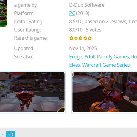
a game by
D-Dub Software
Platform:
PC
(2019)
Editor Rating:
8.5
/
10
, based on
2
reviews,
1
re
User Rating:
8.0
/
10
-
5
votes
Rate this game:
Updated:
Nov 11, 2025
See also:
Eroge
,
Adult Parody Games
,
Ru
Elves
,
Warcraft Game Series
ots
20