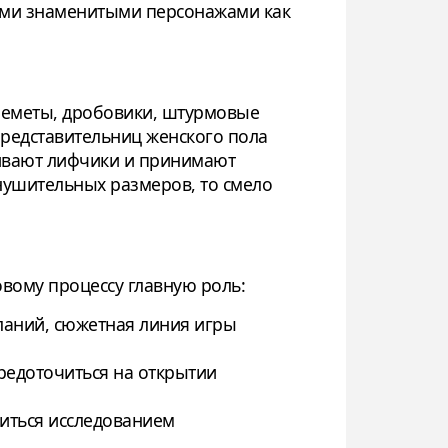
кими знаменитыми персонажами как
гнеметы, дробовики, штурмовые
представительниц женского пола
ивают лифчики и принимают
нушительных размеров, то смело
овому процессу главную роль:
ланий, сюжетная линия игры
средоточиться на открытии
диться исследованием