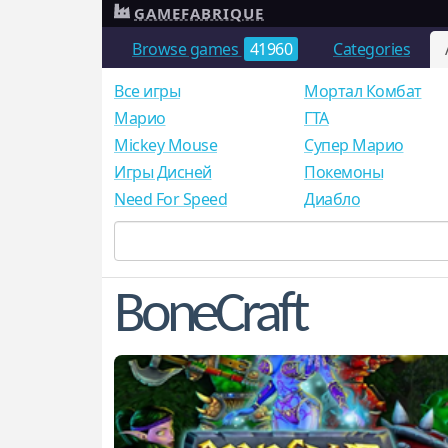
GAMEFABRIQUE
Browse games
41960
Categories
Все игры
Мортал Комбат
Mарио
ГТА
Mickey Mouse
Супер Марио
Игры Дисней
Покемоны
Need For Speed
Диабло
BoneCraft