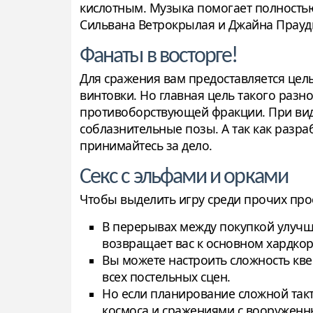
кислотным. Музыка помогает полностью
Сильвана Ветрокрылая и Джайна Прауд
Фанаты в восторге!
Для сражения вам предоставляется цел
винтовки. Но главная цель такого разн
противоборствующей фракции. При вид
соблазнительные позы. А так как разр
принимайтесь за дело.
Секс с эльфами и орками
Чтобы выделить игру среди прочих прое
В перерывах между покупкой улучш
возвращает вас к основном хардкор
Вы можете настроить сложность квес
всех постельных сцен.
Но если планирование сложной такт
космоса и сражениями с вооруженн