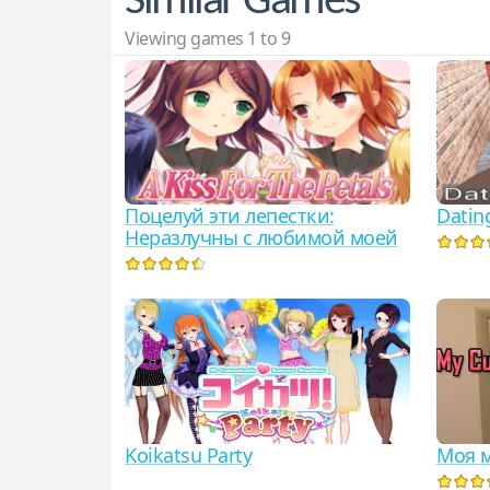
Similar Games
Viewing games 1 to 9
Поцелуй эти лепестки:
Datin
Неразлучны с любимой моей
Koikatsu Party
Моя м