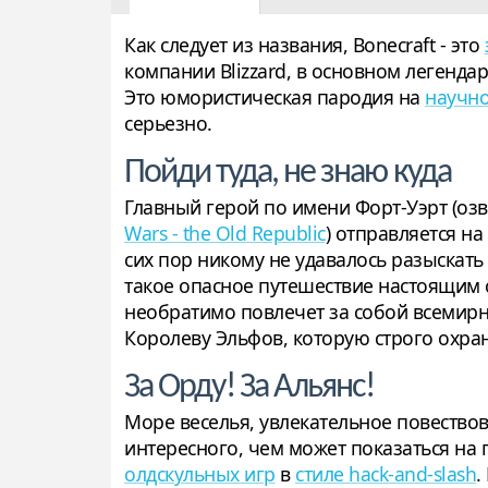
Как следует из названия, Bonecraft - это
компании Blizzard, в основном легенда
Это юмористическая пародия на
научно
серьезно.
Пойди туда, не знаю куда
Главный герой по имени Форт-Уэрт (оз
Wars - the Old Republic
) отправляется на
сих пор никому не удавалось разыскат
такое опасное путешествие настоящим 
необратимо повлечет за собой всемирну
Королеву Эльфов, которую строго охра
За Орду! За Альянс!
Море веселья, увлекательное повествов
интересного, чем может показаться на 
олдскульных игр
в
стиле hack-and-slash
.