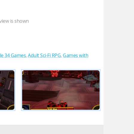
view is shown
le 34 Games
,
Adult Sci-Fi RPG
,
Games with