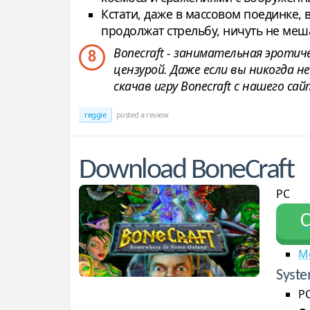
Кстати, даже в массовом поединке,
продолжат стрельбу, ничуть не меш
Bonecraft - занимательная эроти
8
цензурой. Даже если вы никогда н
скачав игру Bonecraft с нашего сай
reggie
posted a review
Download BoneCraft
PC
С
M
Syste
PC