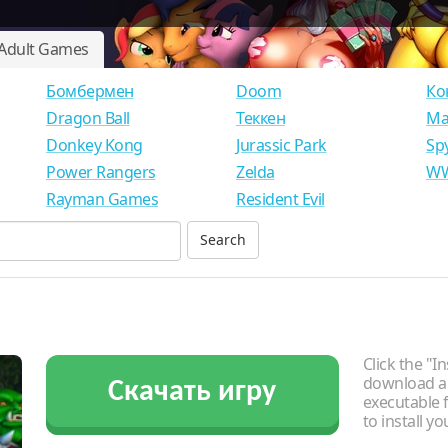
Adult Games
Бомбермен
Doom
Ко
Dragon Ball
Теккен
Ма
Donkey Kong
Jurassic Park
Sp
Power Rangers
Zelda
WW
Rayman Games
Resident Evil
Click the "In
download an
Скачать игру
executable f
to install y