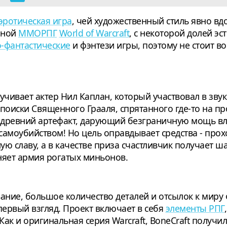
эротическая игра
, чей художественный стиль явно 
рной
ММОРПГ
World of Warcraft
, с некоторой долей эс
-фантастические
и фэнтези игры, поэтому не стоит 
вучивает актер Нил Каплан, который участвовал в з
 поиски Священного Грааля, спрятанного где-то на пр
ь древний артефакт, дарующий безграничную мощь в
самоубийством! Но цель оправдывает средства - про
ю славу, а в качестве приза счастливчик получает ш
няет армия рогатых миньонов.
ание, большое количество деталей и отсылок к миру 
первый взгляд. Проект включает в себя
элементы РПГ
 Как и оригинальная серия Warcraft, BoneCraft получи