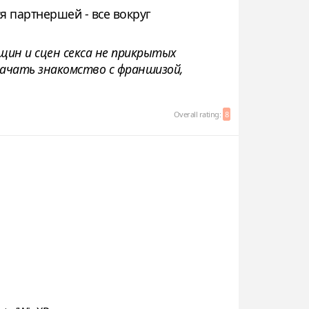
я партнершей - все вокруг
щин и сцен секса не прикрытых
 начать знакомство с франшизой,
Overall rating:
8