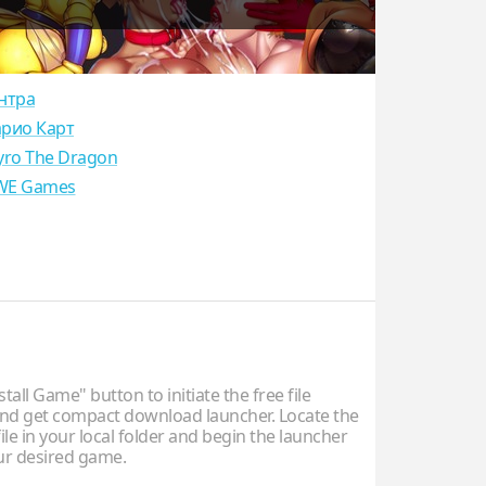
нтра
рио Карт
yro The Dragon
E Games
stall Game" button to initiate the free file
d get compact download launcher. Locate the
ile in your local folder and begin the launcher
our desired game.