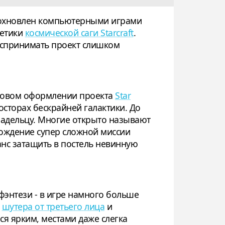
вдохновлен компьютерными играми
тетики
космической саги Starcraft
.
воспринимать проект слишком
вуковом оформлении проекта
Star
осторах бескрайней галактики. До
ладельцу. Многие открыто называют
хождение супер сложной миссии
анс затащить в постель невинную
фэнтези - в игре намного больше
,
шутера от третьего лица
и
лся ярким, местами даже слегка