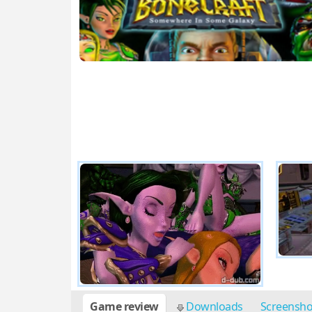
Game review
Downloads
Screensh