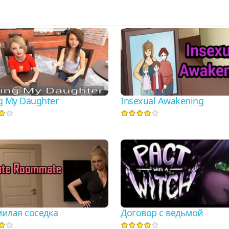
g My Daughter
Insexual Awakening
Договор с ведьмой
илая соседка