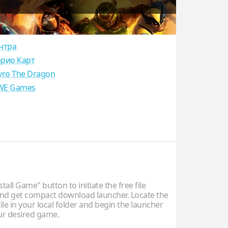
нтра
рио Карт
yro The Dragon
E Games
stall Game" button to initiate the free file
d get compact download launcher. Locate the
ile in your local folder and begin the launcher
our desired game.