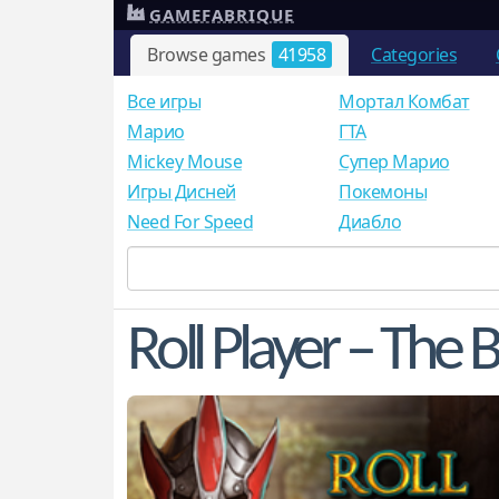
GAMEFABRIQUE
Browse games
41958
Categories
Все игры
Мортал Комбат
Mарио
ГТА
Mickey Mouse
Супер Марио
Игры Дисней
Покемоны
Need For Speed
Диабло
Roll Player – The