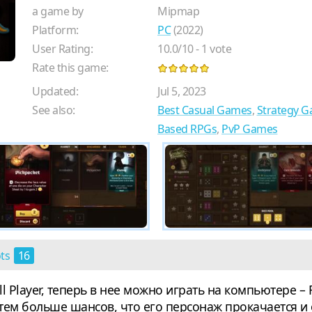
a game by
Mipmap
Platform:
PC
(2022)
User Rating:
10.0
/
10
-
1
vote
Rate this game:
Updated:
Jul 5, 2023
See also:
Best Casual Games
,
Strategy 
Based RPGs
,
PvP Games
ots
16
l Player, теперь в нее можно играть на компьютере – R
 тем больше шансов, что его персонаж прокачается и