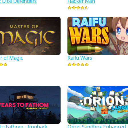
: Dice Defenders
Hacker Man
r of Magic
Raifu Wars
 to Fathom - Ironbark
Orion Sandbox Enhanced