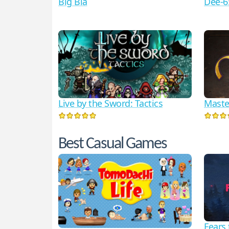
Big Bia
Dee-6
Live by the Sword: Tactics
Maste
Best Casual Games
Fears