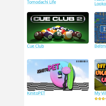
Tomodachi Life
Looko
Cue Club
Beltm
KinitoPET
My Vil