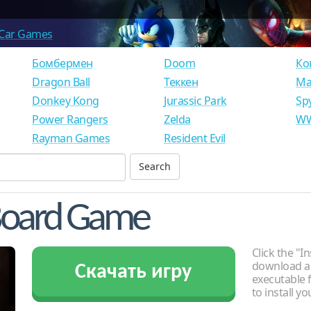
Car Games
Бомбермен
Doom
Ко
Dragon Ball
Теккен
Ма
Donkey Kong
Jurassic Park
Sp
Power Rangers
Zelda
WW
Rayman Games
Resident Evil
 Board Game
Click the "In
download an
Скачать игру
executable f
to install y