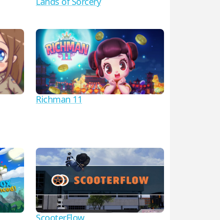
Lands of Sorcery
Richman 11
ScooterFlow