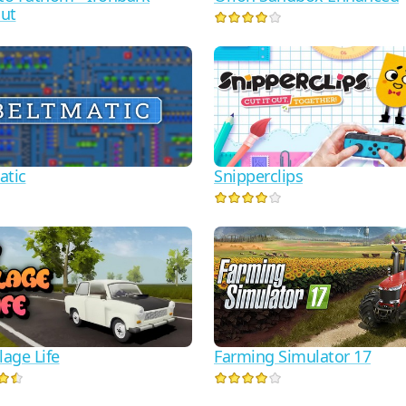
ut
atic
Snipperclips
lage Life
Farming Simulator 17