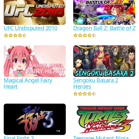
UFC Undisputed 2010
Dragon Ball Z: Battle of Z
Sengoku Basara 2
Magical Angel Fairy
Heroes
Heart
Teenage Mutant Ninja
Final Fight 3