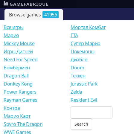
GAMEFABRIQUE
Browse games
41956
Все игры
Мортал Комбат
Mарио
ГТА
Mickey Mouse
Супер Марио
Игры Дисней
Покемоны
Need For Speed
Диабло
Бомбермен
Doom
Dragon Ball
Теккен
Donkey Kong
Jurassic Park
Power Rangers
Zelda
Rayman Games
Resident Evil
Контра
Марио Карт
Spyro The Dragon
WWE Games