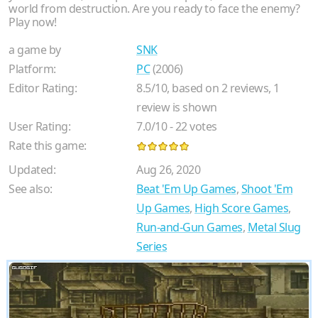
world from destruction. Are you ready to face the enemy?
Play now!
a game by
SNK
Platform:
PC
(2006)
Editor Rating:
8.5
/
10
, based on
2
reviews,
1
review is shown
User Rating:
7.0
/
10
-
22
votes
Rate this game:
Updated:
Aug 26, 2020
See also:
Beat 'Em Up Games
,
Shoot 'Em
Up Games
,
High Score Games
,
Run-and-Gun Games
,
Metal Slug
Series