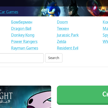
Car Games
Бомбермен
Doom
Ко
Dragon Ball
Теккен
Ма
Donkey Kong
Jurassic Park
Sp
Power Rangers
Zelda
WW
Rayman Games
Resident Evil
С