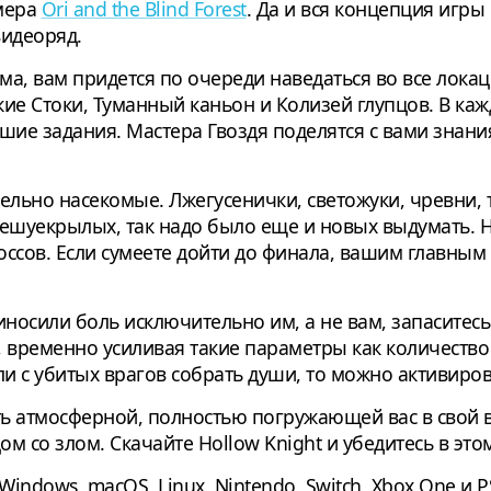
рмера
Ori and the Blind Forest
. Да и вся концепция игры
идеоряд.
а, вам придется по очереди наведаться во все локац
ие Стоки, Туманный каньон и Колизей глупцов. В каж
шие задания. Мастера Гвоздя поделятся с вами знан
льно насекомые. Лжегусенички, светожуки, чревни, 
о чешуекрылых, так надо было еще и новых выдумать.
боссов. Если сумеете дойти до финала, вашим главн
носили боль исключительно им, а не вам, запаситесь
временно усиливая такие параметры как количество 
ли с убитых врагов собрать души, то можно активиро
сть атмосферной, полностью погружающей вас в сво
м со злом. Скачайте Hollow Knight и убедитесь в это
indows, macOS, Linux, Nintendo, Switch, Xbox One и P