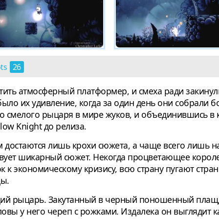
ots
26
тить атмосферный платформер, и смеха ради закину
ыло их удивление, когда за один день они собрали бо
ро смелого рыцаря в мире жуков, и объединившись 
low Knight до релиза.
достаются лишь крохи сюжета, а чаще всего лишь н
ствует шикарный сюжет. Некогда процветающее короле
ок к экономическому кризису, всю страну пугают стра
цы.
щий рыцарь. Закутанный в черный поношенный плащ,
оловы у него череп с рожками. Издалека он выглядит 