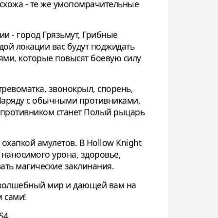
 схожа - те же умопомрачительные
ии - город Грязьмут, Грибные
дой локации вас будут поджидать
иями, которые повысят боевую силу
тревоматка, звонокрыл, спорень,
 Наряду с обычными противниками,
ым противником станет Полый рыцарь
 охапкой амулетов. В Hollow Knight
наносимого урона, здоровье,
вать магические заклинания.
й волшебный мир и дающей вам на
м сами!
S4.