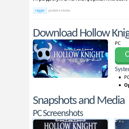
reggie
posted a review
Download Hollow Kni
PC
С
Syste
PC
Op
Snapshots and Media
PC Screenshots