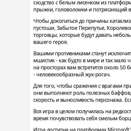
сходство с белым лисенком из платфо
прыжки, головоломки и потрясающий в
Чтобы докопаться до причины катаклизм
пустоши, Забытое Перепутье, Королевск
торговцы, которые будут давать неболь
вашего героя.
Вашими противниками станут исключите
мшистик - как будто в мире и так мал
на просторах вам встретится около 50 
- человекообразный жук-рогач.
Для того, чтобы сражения с врагами при
они выполняют роль полезных баффов, 
скорость и выносливость персонажа. Ес
Вся игра в целом получилась на редко
время почувствовать себя смелым борцо
Игра доступна на платформах Microsoft W