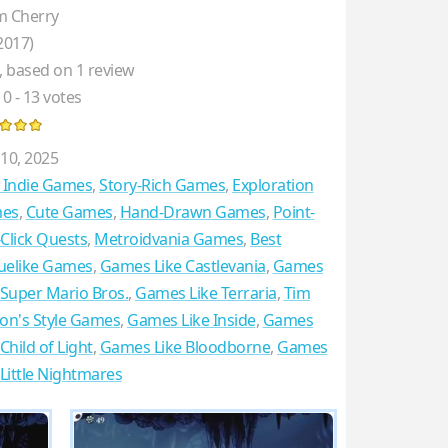
m Cherry
2017)
, based on
1
review
10
-
13
votes
10, 2025
 Indie Games
,
Story-Rich Games
,
Exploration
es
,
Cute Games
,
Hand-Drawn Games
,
Point-
Click Quests
,
Metroidvania Games
,
Best
uelike Games
,
Games Like Castlevania
,
Games
 Super Mario Bros.
,
Games Like Terraria
,
Tim
on's Style Games
,
Games Like Inside
,
Games
 Child of Light
,
Games Like Bloodborne
,
Games
 Little Nightmares