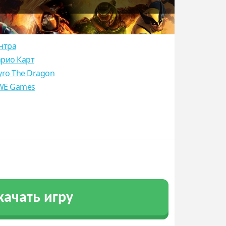
нтра
рио Карт
yro The Dragon
E Games
качать игру