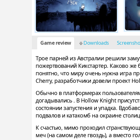
Game review
Downloads
Screensh
Трое парней из Австралии решили заму
пожертвований Кикстартер. Каково же б
понятно, что миру очень нужна игра п
Cherry, разработчики довели проект Hol
Обычно в платформерах пользователям 
догадывались . В Hollow Knight присут
состоянии запустения и упадка. Вдобав
подвалов и катакомб на окраине столи
К счастью, мимо проходил странствую
меч (на самом деле гвоздь), а вместо г