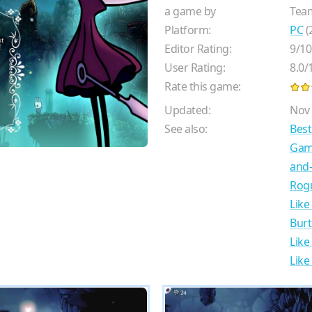
a game by
Tea
Platform:
PC
(
Editor Rating:
9
/
10
User Rating:
8.0
/
Rate this game:
Updated:
Nov 
See also:
Best
Gam
and-
Rog
Like
Burt
Like
Like