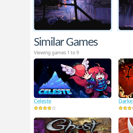
Similar Games
Viewing games 1 to 9
Celeste
Darke