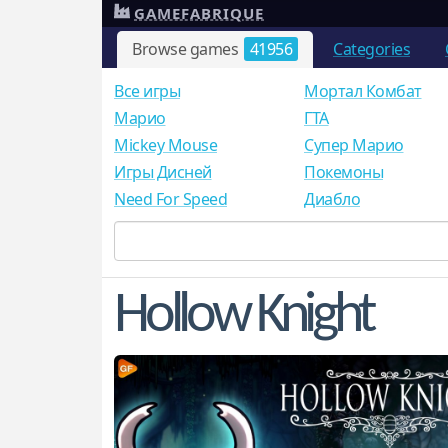
GAMEFABRIQUE
Browse games
41956
Categories
Все игры
Мортал Комбат
Mарио
ГТА
Mickey Mouse
Супер Марио
Игры Дисней
Покемоны
Need For Speed
Диабло
Hollow Knight