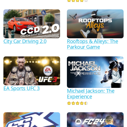
City Car Driving 2.0
Rooftops & Alleys: The
Parkour Game
EA Sports UFC 3
Michael Jackson: The
Experience