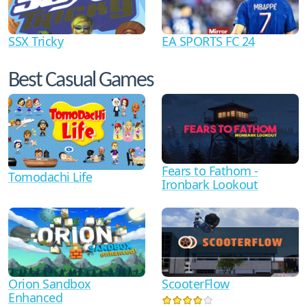
SSX Tricky
EA SPORTS FC 24
Best Casual Games
Fears to Fathom -
Tomodachi Life
Ironbark Lookout
Orion Sandbox
ScooterFlow
Enhanced