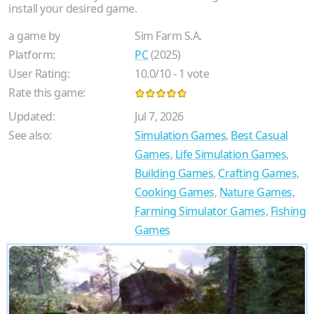
install your desired game.
a game by
Sim Farm S.A.
Platform:
PC
(2025)
User Rating:
10.0
/
10
-
1
vote
Rate this game:
Updated:
Jul 7, 2026
See also:
Simulation Games
,
Best Casual
Games
,
Life Simulation Games
,
Building Games
,
Crafting Games
,
Cooking Games
,
Nature Games
,
Farming Simulator Games
,
Fishing
Games