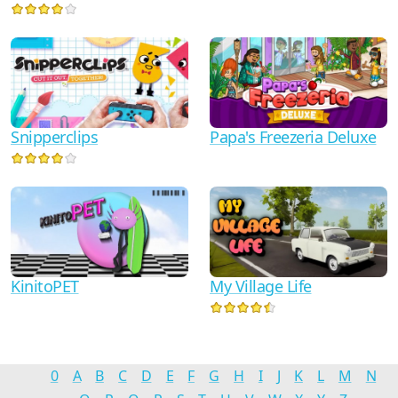
Snipperclips
Papa's Freezeria Deluxe
KinitoPET
My Village Life
0
A
B
C
D
E
F
G
H
I
J
K
L
M
N