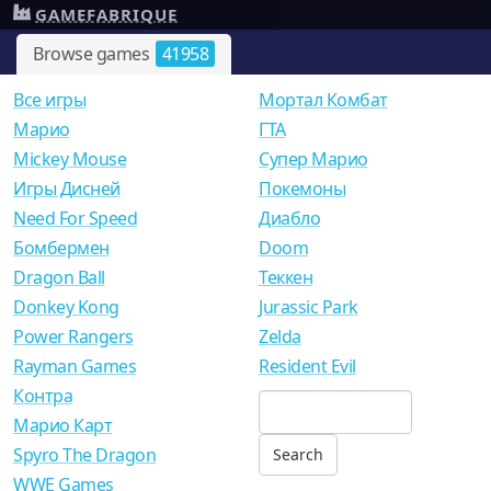
GAMEFABRIQUE
Browse games
41958
Все игры
Мортал Комбат
Mарио
ГТА
Mickey Mouse
Супер Марио
Игры Дисней
Покемоны
Need For Speed
Диабло
Бомбермен
Doom
Dragon Ball
Теккен
Donkey Kong
Jurassic Park
Power Rangers
Zelda
Rayman Games
Resident Evil
Контра
Марио Карт
Spyro The Dragon
WWE Games