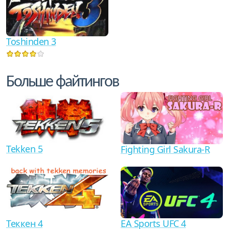
Toshinden 3
Больше файтингов
Tekken 5
Fighting Girl Sakura-R
Теккен 4
EA Sports UFC 4