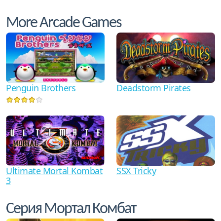
More Arcade Games
Penguin Brothers
Deadstorm Pirates
Ultimate Mortal Kombat
SSX Tricky
3
Серия Мортал Комбат