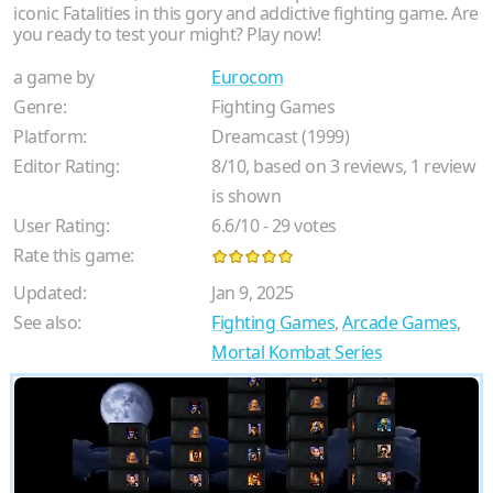
iconic Fatalities in this gory and addictive fighting game. Are
you ready to test your might? Play now!
a game by
Eurocom
Genre:
Fighting Games
Platform:
Dreamcast (1999)
Editor Rating:
8
/
10
, based on
3
reviews,
1
review
is shown
User Rating:
6.6
/
10
-
29
votes
Rate this game:
Updated:
Jan 9, 2025
See also:
Fighting Games
,
Arcade Games
,
Mortal Kombat Series