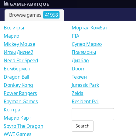
GAMEFABRIQUE
Browse games
41958
Все игры
Мортал Комбат
Mарио
ГТА
Mickey Mouse
Супер Марио
Игры Дисней
Покемоны
Need For Speed
Диабло
Бомбермен
Doom
Dragon Ball
Теккен
Donkey Kong
Jurassic Park
Power Rangers
Zelda
Rayman Games
Resident Evil
Контра
Марио Карт
Spyro The Dragon
WWE Games