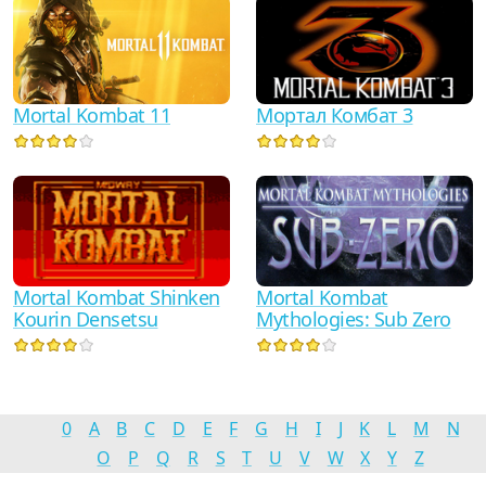
Mortal Kombat 11
Мортал Комбат 3
Mortal Kombat
Mortal Kombat Shinken
Mythologies: Sub Zero
Kourin Densetsu
0
A
B
C
D
E
F
G
H
I
J
K
L
M
N
O
P
Q
R
S
T
U
V
W
X
Y
Z