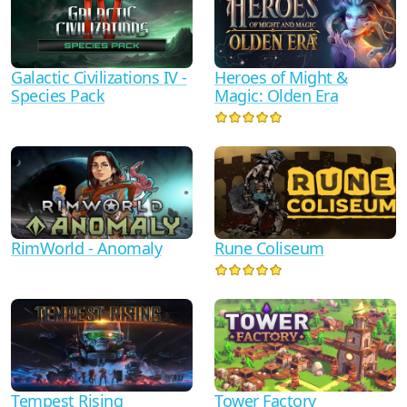
Galactic Civilizations IV -
Heroes of Might &
Species Pack
Magic: Olden Era
RimWorld - Anomaly
Rune Coliseum
Tempest Rising
Tower Factory