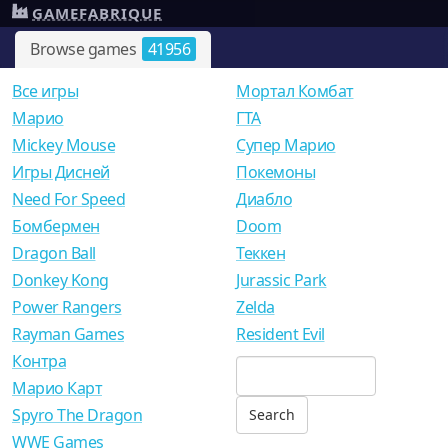
GAMEFABRIQUE
Browse games
41956
Все игры
Мортал Комбат
Mарио
ГТА
Mickey Mouse
Супер Марио
Игры Дисней
Покемоны
Need For Speed
Диабло
Бомбермен
Doom
Dragon Ball
Теккен
Donkey Kong
Jurassic Park
Power Rangers
Zelda
Rayman Games
Resident Evil
Контра
Марио Карт
Spyro The Dragon
WWE Games