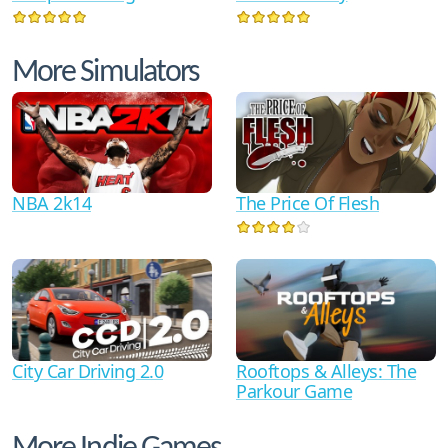
More Simulators
NBA 2k14
The Price Of Flesh
City Car Driving 2.0
Rooftops & Alleys: The
Parkour Game