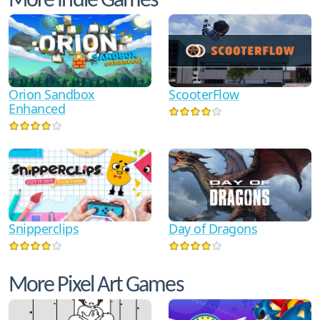
More Indie Games
Orion Sandbox
ScooterFlow
Enhanced
Snipperclips
Day of Dragons
More Pixel Art Games