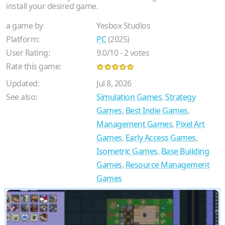
install your desired game.
a game by
Yesbox Studios
Platform:
PC
(2025)
User Rating:
9.0
/
10
-
2
votes
Rate this game:
Updated:
Jul 8, 2026
See also:
Simulation Games
,
Strategy
Games
,
Best Indie Games
,
Management Games
,
Pixel Art
Games
,
Early Access Games
,
Isometric Games
,
Base Building
Games
,
Resource Management
Games