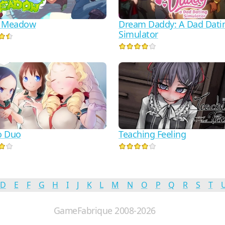
d Meadow
Dream Daddy: A Dad Dati
Simulator
o Duo
Teaching Feeling
D
E
F
G
H
I
J
K
L
M
N
O
P
Q
R
S
T
GameFabrique 2008-2026