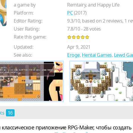
a game by
Remtairy, and Happy Life
Platform:
PC
(2017)
Editor Rating:
9.3
/
10
, based on
2
reviews,
1
re
User Rating:
7.8
/
10
-
28
votes
Rate this game:
Updated:
Apr 9, 2021
See also:
Eroge
,
Hentai Games
,
Lewd Ga
ots
16
и классическое приложение RPG-Maker, чтобы создать