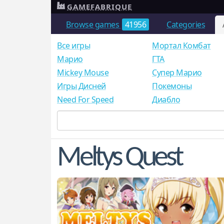
GAMEFABRIQUE
Browse games
41956
Categories
Все игры
Мортал Комбат
Mарио
ГТА
Mickey Mouse
Супер Марио
Игры Дисней
Покемоны
Need For Speed
Диабло
Meltys Quest