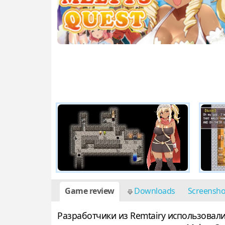
Game review
Downloads
Screensh
Разработчики из Remtairy использовал