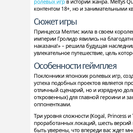
ролевых игр
в истории жанра. Meltys Qu
контентом 18+, но и занимательными к
Сюжет игры
Принцесса Мелтис жила в своем короле
империи Гролидо явились на благодатны
наказана!» – решила будущая наследниц
увлекательное путешествие, цель котор
Особенности геймплея
Поклонники японских ролевых игр, соз
успеха подобных проектов является пр
отличный сценарий, но и изрядную дол
откровенных) для главной героини и 
оппонентками.
Три уровня сложности (Kogal, Princess и
проработанных локаций, шесть версий 
быть уверены, что впереди вас ждет м