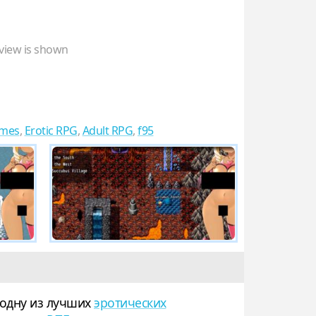
view is shown
mes
,
Erotic RPG
,
Adult RPG
,
f95
 одну из лучших
эротических