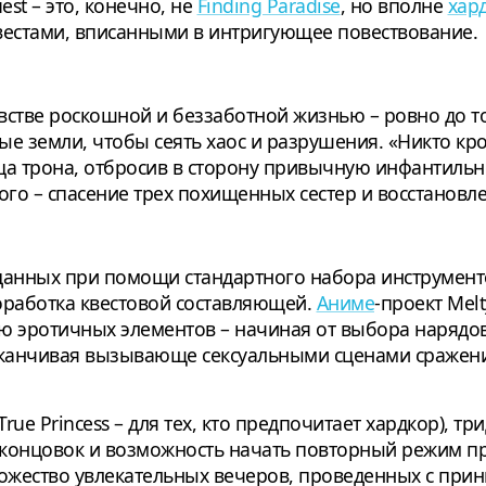
est – это, конечно, не
Finding Paradise
, но вполне
хар
вестами, вписанными в интригующее повествование.
встве роскошной и беззаботной жизнью – ровно до то
е земли, чтобы сеять хаос и разрушения. «Никто кро
а трона, отбросив в сторону привычную инфантильно
ого – спасение трех похищенных сестер и восстановл
данных при помощи стандартного набора инструмент
оработка квестовой составляющей.
Аниме
-проект Melt
ю эротичных элементов – начиная от выбора нарядов
заканчивая вызывающе сексуальными сценами сражен
 True Princess – для тех, кто предпочитает хардкор), т
концовок и возможность начать повторный режим пр
ножество увлекательных вечеров, проведенных с прин