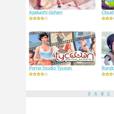
Ayakashi Gohan
Clou
Porno Studio Tycoon
Rond
0
A
B
C