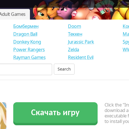
Adult Games
Бомбермен
Doom
Ко
Dragon Ball
Теккен
Ма
Donkey Kong
Jurassic Park
Sp
Power Rangers
Zelda
WW
Rayman Games
Resident Evil
Click the "In
download an
Скачать игру
executable f
to install y