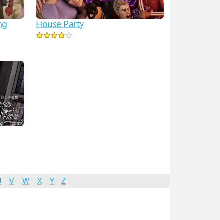
ng
House Party
U
V
W
X
Y
Z