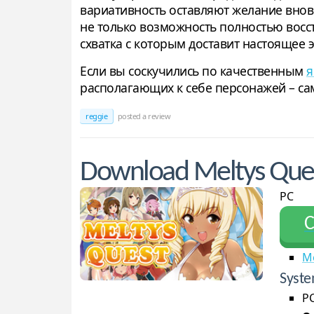
вариативность оставляют желание вновь
не только возможность полностью восст
схватка с которым доставит настоящее э
Если вы соскучились по качественным
я
располагающих к себе персонажей – сам
reggie
posted a review
Download Meltys Que
PC
С
M
Syste
PC