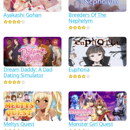
Ayakashi Gohan
Breeders Of The
Nephelym
Dream Daddy: A Dad
Euphoria
Dating Simulator
Meltys Quest
Monster Girl Quest