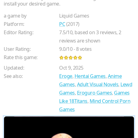
install your desired game.
a game by
Liquid Games
Platform:
PC
(2017)
Editor Rating:
7.5
/
10
, based on
3
reviews,
2
reviews are shown
User Rating:
9.0
/
10
-
8
votes
Rate this game:
Updated:
Oct 9, 2025
See also:
Eroge
,
Hentai Games
,
Anime
Games
,
Adult Visual Novels
,
Lewd
Games
,
Eroguro Games
,
Games
Like 18Titans
,
Mind Control Porn
Games