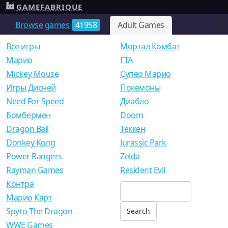
GAMEFABRIQUE
Browse games
41958
Adult Games
Все игры
Мортал Комбат
Mарио
ГТА
Mickey Mouse
Супер Марио
Игры Дисней
Покемоны
Need For Speed
Диабло
Бомбермен
Doom
Dragon Ball
Теккен
Donkey Kong
Jurassic Park
Power Rangers
Zelda
Rayman Games
Resident Evil
Контра
Марио Карт
Spyro The Dragon
WWE Games