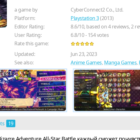
a game by
CyberConnect2 Co., Ltd.
Platform:
Playstation 3
(2013)
Editor Rating:
8.6
/
10
, based on
4
reviews,
2
re
User Rating:
6.8
/
10
-
154
votes
Rate this game:
Updated:
Jun 23, 2023
See also:
Anime Games
,
Manga Games
,
ots
19
izarre Adventure All-Star Battle каждый сможет почувс