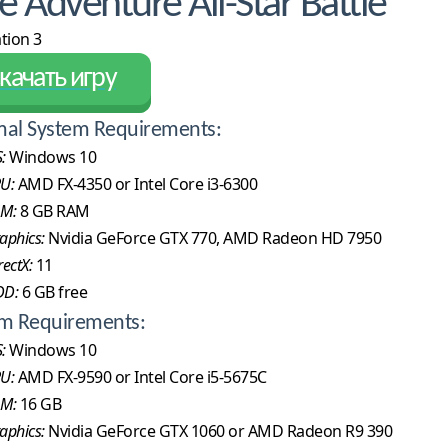
e Adventure All-Star Battle
tion 3
качать игру
al System Requirements:
:
Windows 10
U:
AMD FX-4350 or Intel Core i3-6300
M:
8 GB RAM
aphics:
Nvidia GeForce GTX 770, AMD Radeon HD 7950
rectX:
11
DD:
6 GB free
m Requirements:
:
Windows 10
U:
AMD FX-9590 or Intel Core i5-5675C
M:
16 GB
aphics:
Nvidia GeForce GTX 1060 or AMD Radeon R9 390