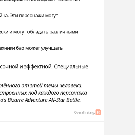
йна. Эти персонажи могут
ески и могут обладать различными
техники бао может улучшать
асочной и эффектной. Специальные
лённого от этой темы человека.
одстроенных под каждого персонажа
izarre Adventure All-Star Battle.
Overall rating:
10