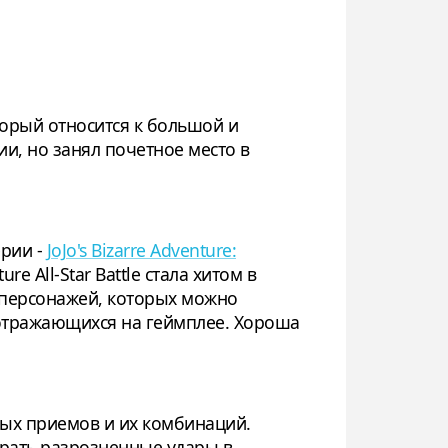
который относится к большой и
и, но занял почетное место в
ерии -
JoJo's Bizarre Adventure:
re All-Star Battle стала хитом в
 персонажей, которых можно
 отражающихся на геймплее. Хороша
ных приемов и их комбинаций.
брать разрозненные удары в