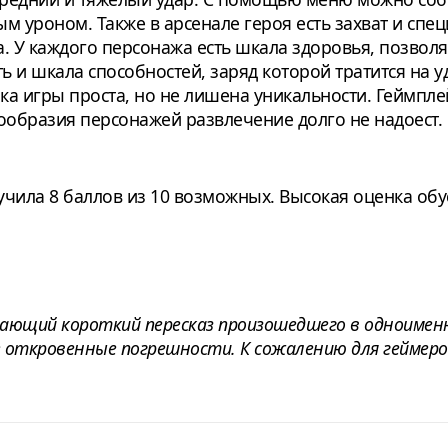
 уроном. Также в арсенале героя есть захват и спе
да. У каждого персонажа есть шкала здоровья, позв
ть и шкала способностей, заряд которой тратится на 
а игры проста, но не лишена уникальности. Геймплей
огообразия персонажей развлечение долго не надоест.
e получила 8 баллов из 10 возможных. Высокая оценка об
ающий короткий пересказ произошедшего в одноименн
 откровенные погрешности. К сожалению для геймеро