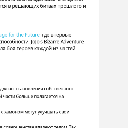
зятся в решающих битвах прошлого и
age for the Future
, где впервые
собности. JoJo's Bizarre Adventure
ля боя героев каждой из частей
 для восстановления собственного
й части больше полагается на
 с хамоном могут улучшать свои
е в совершенстве владеют телом. Так