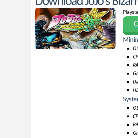
Download JoJo's Bizarr
Playsta
С
Minim
OS
CP
RA
Gr
Di
H
Syste
OS
CP
RA
Gr