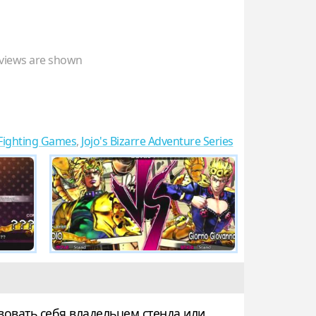
views are shown
Fighting Games
,
Jojo's Bizarre Adventure Series
твовать себя владельцем стенда или