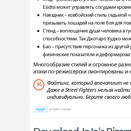
Esidisi может управлять сосудами кров
Наездник – ковбойский стиль седьмой ч
призывать лошадей на поле боя для по
Стенд – воплощение души человека в г
способностями. Так Джотаро Куджо може
Бао – присутствие персонажа из другой
физические показатели и деформироват
Многообразие стилей и огромное разн
атаки по-режиссерски смонтированы и
Файтинг, который впечатлит не т
10
Даже в Street Fighters нельзя на
индивидуально. Берите своего любим
reggie
posted a review