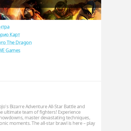
нтра
рио Карт
yro The Dragon
E Games
o's Bizarre Adventure All-Star Battle and
e ultimate team of fighters! Experience
howdowns, master devastating techniques,
conic moments. The all-star brawl is here – play