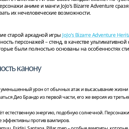
сонажи аниме и манги JoJo's Bizarre Adventure сра
вать их нечеловеческие возможности.
ние старой аркадной игры
JoJo's Bizarre Adventure Herit
сть персонажей – стенд, в качестве ультимативной спо
которые были полностью основаны на особенностях сти
ность канону
а, уменьшенный урон от обычных атак и высасывание жизни
ься Дио Брандо из первой части, его же версия из третье
аёт естественную энергию, подобную солнечной. Персонажи
е эффективны против вампиров.
muu, Esidisi, Santana. Pillar men – особые вампиры, которы