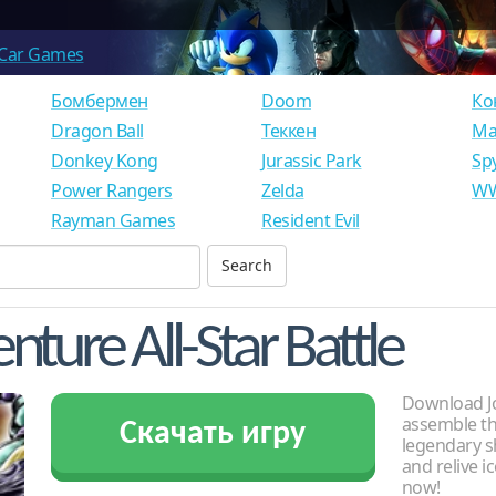
Car Games
Бомбермен
Doom
Ко
Dragon Ball
Теккен
Ма
Donkey Kong
Jurassic Park
Sp
Power Rangers
Zelda
WW
Rayman Games
Resident Evil
nture All-Star Battle
Download JoJ
assemble th
Скачать игру
legendary s
and relive i
now!