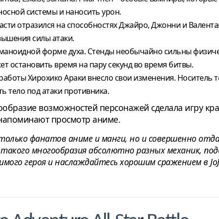
еносной системы и наносить урон.
асти отразился на способностях Джайро, Джонни и Валента
вышения силы атаки.
уманоидной форме духа. Стенды необычайно сильны физич
т остановить время на пару секунд во время битвы.
 работы Хирохико Араки внесло свои изменения. Носитель 
ь тело под атаки противника.
ообразие возможностей персонажей сделала игру кр
 напоминают просмотр аниме.
олько фанатов аниме и манги, но и совершенно отда
йти такого многообразия абсолютно разных механик, п
ого героя и наслаждайтесь хорошим сражением в JoJo's B