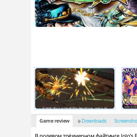
Game review
Downloads
Screensh
В ролевом трёхмерном файтинге JoJo's B