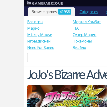
GAMEFABRIQUE
Browse games
41958
Categories
Все игры
Мортал Комбат
Mарио
ГТА
Mickey Mouse
Супер Марио
Игры Дисней
Покемоны
Need For Speed
Диабло
JoJo's Bizarre Adve