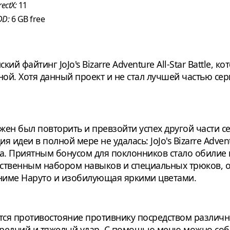
rectX:
11
DD:
6 GB free
кий файтинг JoJo's Bizarre Adventure All-Star Battle, 
й. Хотя данный проект и не стал лучшей частью сери
ен был повторить и превзойти успех другой части с
я идеи в полной мере не удалась: JoJo's Bizarre Adventu
та. Приятным бонусом для поклонников стало обилие
обственным набором навыков и специальных трюков,
аниме Наруто и изобилующая яркими цветами.
ется противостояние противнику посредством различ
 средний и тяжелый удар. С помощью меню можно со