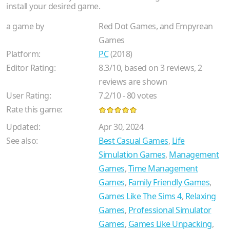
install your desired game.
a game by
Red Dot Games, and Empyrean
Games
Platform:
PC
(2018)
Editor Rating:
8.3
/
10
, based on
3
reviews,
2
reviews are shown
User Rating:
7.2
/
10
-
80
votes
Rate this game:
Updated:
Apr 30, 2024
See also:
Best Casual Games
,
Life
Simulation Games
,
Management
Games
,
Time Management
Games
,
Family Friendly Games
,
Games Like The Sims 4
,
Relaxing
Games
,
Professional Simulator
Games
,
Games Like Unpacking
,