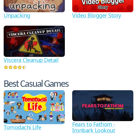
Video Blogger Story
Unpacking
Viscera Cleanup Detail
Best Casual Games
Fears to Fathom -
Tomodachi Life
Ironbark Lookout