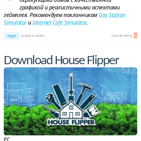
графикой и реалистичными аспектами
геймплея. Рекомендуем поклонникам
Gas Station
Simulator
и
Internet Cafe Simulator
.
reggie
posted a review
Overall rating:
8
Download House Flipper
PC