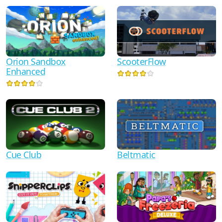
Orion Sandbox
ScooterFlow
Enhanced
Cue Club
Beltmatic