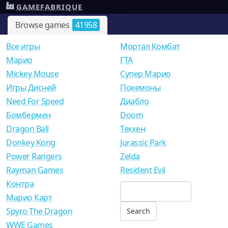
GAMEFABRIQUE
Browse games
41958
Все игры
Мортал Комбат
Mарио
ГТА
Mickey Mouse
Супер Марио
Игры Дисней
Покемоны
Need For Speed
Диабло
Бомбермен
Doom
Dragon Ball
Теккен
Donkey Kong
Jurassic Park
Power Rangers
Zelda
Rayman Games
Resident Evil
Контра
Марио Карт
Spyro The Dragon
WWE Games