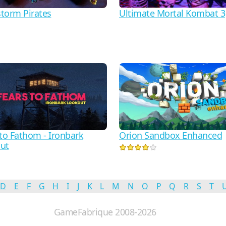
Ultimate Mortal Kombat 3
torm Pirates
 to Fathom - Ironbark
Orion Sandbox Enhanced
ut
D
E
F
G
H
I
J
K
L
M
N
O
P
Q
R
S
T
GameFabrique 2008-2026