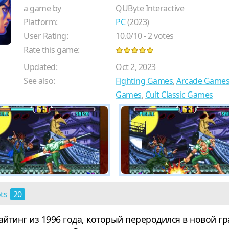
a game by
QUByte Interactive
Platform:
PC
(2023)
User Rating:
10.0
/
10
-
2
votes
Rate this game:
Updated:
Oct 2, 2023
See also:
Fighting Games
,
Arcade Game
Games
,
Cult Classic Games
ots
20
 файтинг из 1996 года, который переродился в новой 