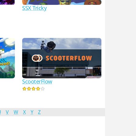
SSX Tricky
ScooterFlow
U
V
W
X
Y
Z