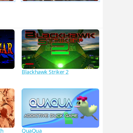
Blackhawk Striker 2
th
QuaQua