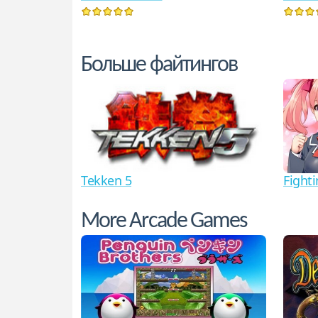
Больше файтингов
Tekken 5
Fighti
More Arcade Games