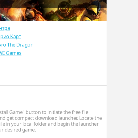
нтра
рио Карт
yro The Dragon
E Games
stall Game" button to initiate the free file
d get compact download launcher. Locate the
ile in your local folder and begin the launcher
our desired game.