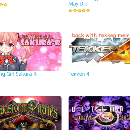
May Die
Теккен 4
ng Girl Sakura-R