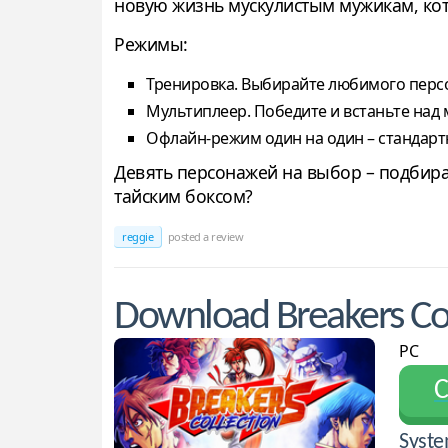
новую жизнь мускулистым мужикам, кот
Режимы:
Тренировка. Выбирайте любимого перс
Мультиплеер. Победите и встаньте над
Офлайн-режим один на один – стандар
Девять персонажей на выбор – подбира
тайским боксом?
reggie
posted a review
Download Breakers Col
PC
С
Syste