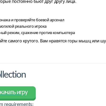
орые постоянно бьют друг другу лица.
онажа и проверяйте боевой арсенал
 могилой реального игрока
тный режим, сражение против компьютера
йте самого крутого. Вам нравятся горы мышц или шу
lection
качать игру
m requirements: