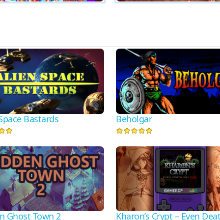
 Space Bastards
Beholgar
n Ghost Town 2
Kharon’s Crypt – Even Dea