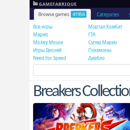
GAMEFABRIQUE
Browse games
41956
Categories
Все игры
Мортал Комбат
Mарио
ГТА
Mickey Mouse
Супер Марио
Игры Дисней
Покемоны
Need For Speed
Диабло
Breakers Collectio