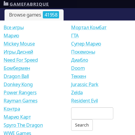
GAMEFABRIQUE
Browse games
41958
Все игры
Мортал Комбат
Mарио
ГТА
Mickey Mouse
Супер Марио
Игры Дисней
Покемоны
Need For Speed
Диабло
Бомбермен
Doom
Dragon Ball
Теккен
Donkey Kong
Jurassic Park
Power Rangers
Zelda
Rayman Games
Resident Evil
Контра
Марио Карт
Spyro The Dragon
WWE Games