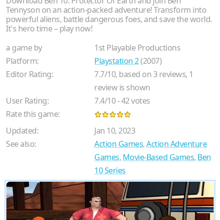
Download Ben 10: Protector Of Earth and join Ben
Tennyson on an action-packed adventure! Transform into
powerful aliens, battle dangerous foes, and save the world.
It's hero time – play now!
a game by
1st Playable Productions
Platform:
Playstation 2
(2007)
Editor Rating:
7.7
/
10
, based on
3
reviews,
1
review is shown
User Rating:
7.4
/
10
-
42
votes
Rate this game:
Updated:
Jan 10, 2023
See also:
Action Games
,
Action Adventure
Games
,
Movie-Based Games
,
Ben
10 Series