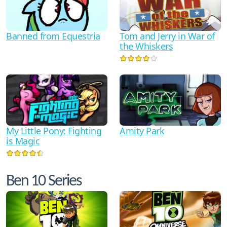
Tom and Jerry in War of
Banned from Equestria
the Whiskers
My Little Pony: Fighting
Amity Park
is Magic
Ben 10 Series