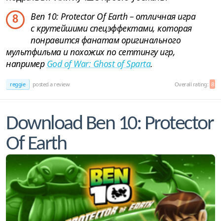
Ben 10: Protector Of Earth – отличная игра
8
с крутейшими спецэффектами, которая
понравится фанатам оригинального
мультфильма и похожих по сеттингу игр,
например
God of War: Ghost of Sparta
.
reggie
posted a review
Overall rating:
8
Download Ben 10: Protector
Of Earth