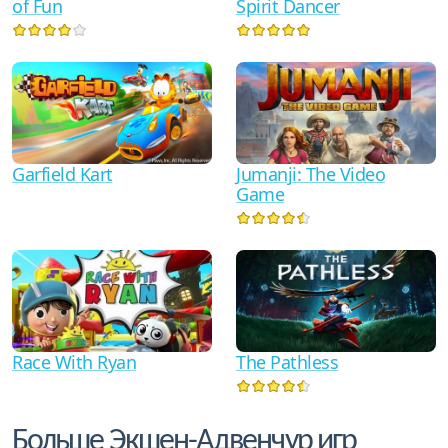
of Fun
Spirit Dancer
Garfield Kart
Jumanji: The Video
Game
Race With Ryan
The Pathless
Больше Экшен-Адвенчур игр