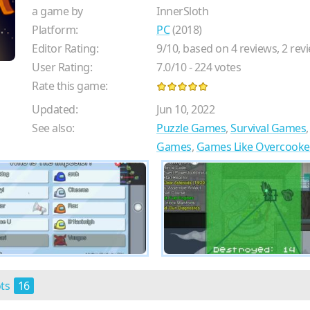
a game by
InnerSloth
Platform:
PC
(2018)
Editor Rating:
9
/
10
, based on
4
reviews,
2
revi
User Rating:
7.0
/
10
-
224
votes
Rate this game:
Updated:
Jun 10, 2022
See also:
Puzzle Games
,
Survival Games
Games
,
Games Like Overcook
ots
16