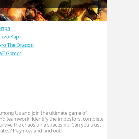
нтра
рио Карт
yro The Dragon
E Games
mong Us and join the ultimate game of
nd teamwork! Identify the impostors, complete
urvive the chaos on a spaceship. Can you trust
tes? Play now and find out!