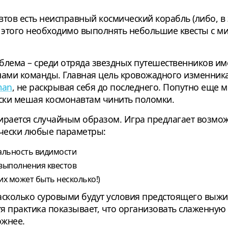
автов есть неисправный космический корабль (либо, в
 этого необходимо выполнять небольшие квесты с мин
облема – среди отряда звездных путешественников име
нами команды. Главная цель кровожадного изменника
man
, не раскрывая себя до последнего. Попутно еще 
ески мешая космонавтам чинить поломки.
ирается случайным образом. Игра предлагает возмож
чески любые параметры:
альность видимости
выполнения квестов
их может быть несколько!)
асколько суровыми будут условия предстоящего выжи
хотя практика показывает, что организовать слаженну
ожнее.