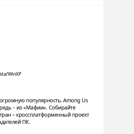
sta/WinXP
л огромную популярность. Among Us
ередь – из «Мафии». Собирайте
стран – кроссплатформенный проект
адателей ПК.