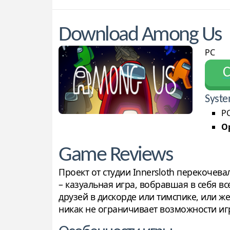
Download Among Us
PC
С
Syste
PC
Op
Game Reviews
Проект от студии Innersloth перекочев
– казуальная игра, вобравшая в себя в
друзей в дискорде или тимспике, или 
никак не ограничивает возможности игр