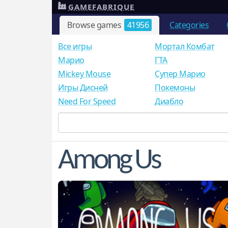
GAMEFABRIQUE
Browse games
41956
Categories
Все игры
Мортал Комбат
Mарио
ГТА
Mickey Mouse
Супер Марио
Игры Дисней
Покемоны
Need For Speed
Диабло
Among Us