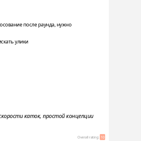
олосование после раунда, нужно
искать улики
 скорости каток, простой концепции
Overall rating:
10