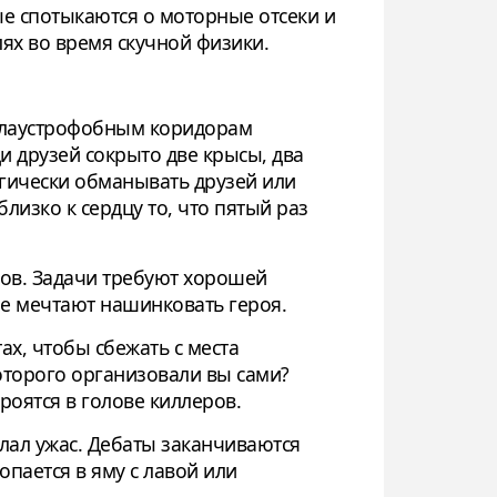
е спотыкаются о моторные отсеки и
ях во время скучной физики.
 клаустрофобным коридорам
 друзей сокрыто две крысы, два
огически обманывать друзей или
изко к сердцу то, что пятый раз
дов. Задачи требуют хорошей
ые мечтают нашинковать героя.
х, чтобы сбежать с места
которого организовали вы сами?
роятся в голове киллеров.
елал ужас. Дебаты заканчиваются
пается в яму с лавой или