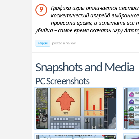
Графика игры отличается цветаст
9
косметический апгрейд выбранног
провести время, и испытать все 
убийца – самое время скачать игру Amon
reggie
posted a review
Snapshots and Media
PC Screenshots