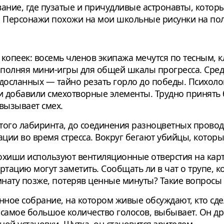
ние, где пузатые и причудливые астронавты, которы
. Персонажи похожи на мои школьные рисунки на пол
 копеек: восемь членов экипажа мечутся по тесным,
полняя мини-игры для общей шкалы прогресса. Среди
одосланных — тайно резать горло до победы. Психол
 добавили смехотворные элементы. Трудно принять бл
вызывает смех.
того лабиринта, до соединения разноцветных прово
ции во время стресса. Вокруг бегают убийцы, котор
охиши используют вентиляционные отверстия на карта
ртацию могут заметить. Сообщать ли в чат о трупе, 
мнату позже, потеряв ценные минуты? Такие вопросы 
нное собрание, на котором живые обсуждают, кто сд
самое большое количество голосов, выбывает. Он дро