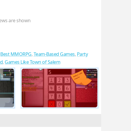
ews are shown
,
Best MMORPG
,
Team-Based Games
,
Party
ed
,
Games Like Town of Salem