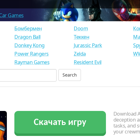
Car Games
Бомбермен
Doom
Ко
Dragon Ball
Теккен
Ма
Donkey Kong
Jurassic Park
Sp
Power Rangers
Zelda
WW
Rayman Games
Resident Evil
Download A
deception a
Скачать игру
tasks, and s
your crewma