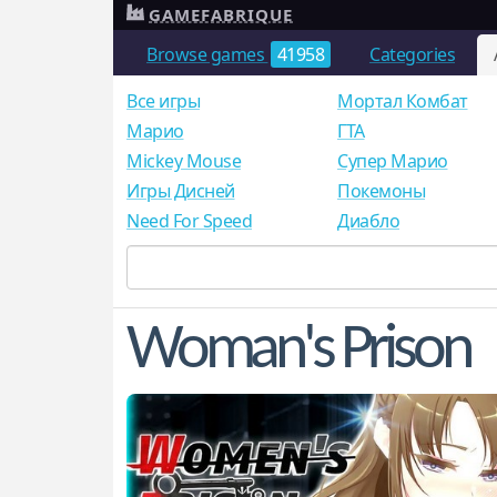
GAMEFABRIQUE
Browse games
41958
Categories
Все игры
Мортал Комбат
Mарио
ГТА
Mickey Mouse
Супер Марио
Игры Дисней
Покемоны
Need For Speed
Диабло
Woman's Prison