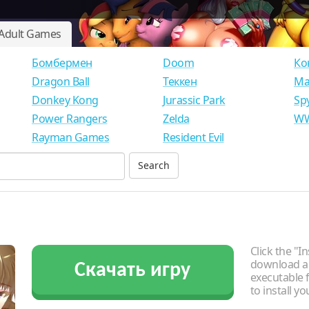
Adult Games
Бомбермен
Doom
Ко
Dragon Ball
Теккен
Ма
Donkey Kong
Jurassic Park
Sp
Power Rangers
Zelda
WW
Rayman Games
Resident Evil
Click the "In
download an
Скачать игру
executable f
to install y