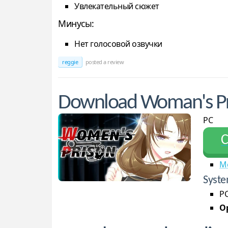
Увлекательный сюжет
Минусы:
Нет голосовой озвучки
reggie
posted a review
Download Woman's Pr
PC
С
M
Syste
PC
Op