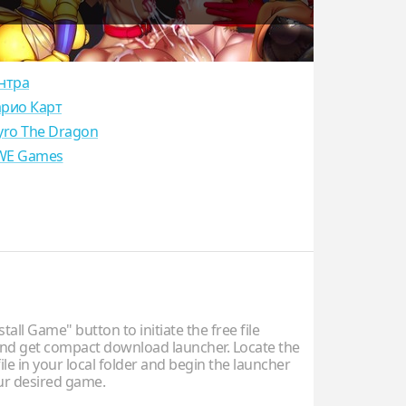
нтра
рио Карт
yro The Dragon
E Games
stall Game" button to initiate the free file
d get compact download launcher. Locate the
ile in your local folder and begin the launcher
our desired game.