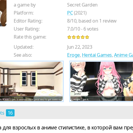
a game by
Secret Garden
Platform:
PC
(2021)
Editor Rating:
8
/
10
, based on
1
review
User Rating:
7.0
/
10
-
6
votes
Rate this game:
Updated:
Jun 22, 2023
See also:
Eroge
,
Hentai Games
,
Anime G
ots
16
ла для взрослых в аниме стилистике, в которой вам п