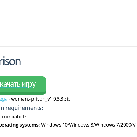
ison
качать игру
ega
- womans-prison_v1.0.3.3.zip
m requirements:
 compatible
erating systems:
Windows 10/Windows 8/Windows 7/2000/Vi