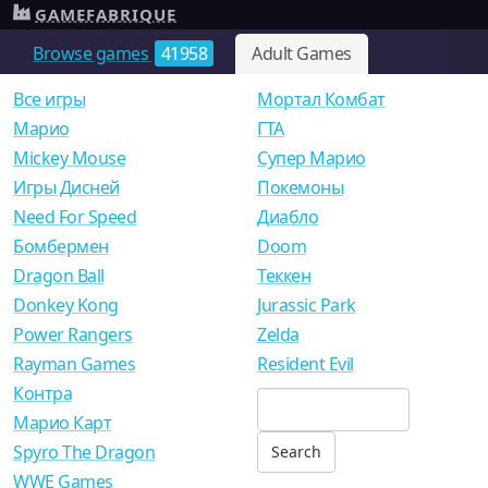
GAMEFABRIQUE
Browse games
41958
Adult Games
Все игры
Мортал Комбат
Mарио
ГТА
Mickey Mouse
Супер Марио
Игры Дисней
Покемоны
Need For Speed
Диабло
Бомбермен
Doom
Dragon Ball
Теккен
Donkey Kong
Jurassic Park
Power Rangers
Zelda
Rayman Games
Resident Evil
Контра
Марио Карт
Spyro The Dragon
WWE Games