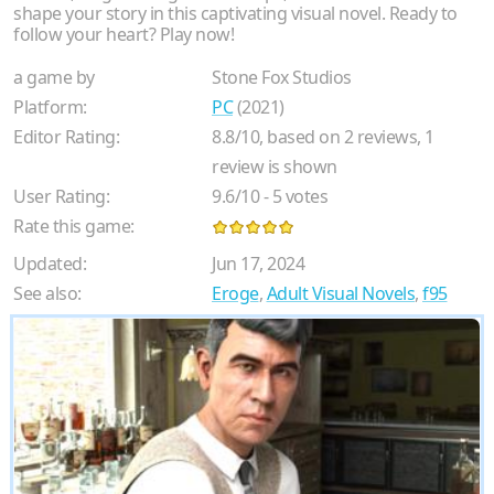
shape your story in this captivating visual novel. Ready to
follow your heart? Play now!
a game by
Stone Fox Studios
Platform:
PC
(2021)
Editor Rating:
8.8
/
10
, based on
2
reviews,
1
review is shown
User Rating:
9.6
/
10
-
5
votes
Rate this game:
Updated:
Jun 17, 2024
See also:
Eroge
,
Adult Visual Novels
,
f95