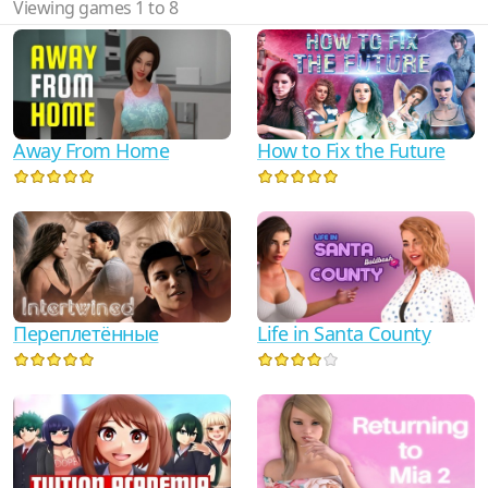
Viewing games 1 to 8
Away From Home
How to Fix the Future
Переплетённые
Life in Santa County