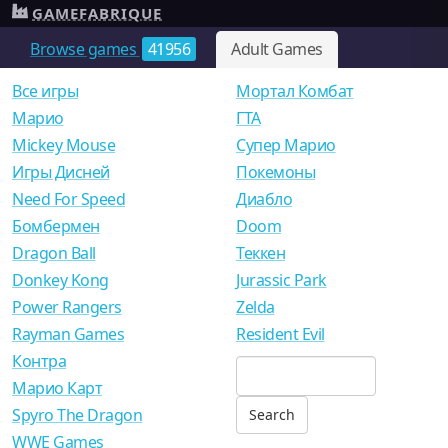
GAMEFABRIQUE
Browse games
41956
Adult Games
Все игры
Мортал Комбат
Mарио
ГТА
Mickey Mouse
Супер Марио
Игры Дисней
Покемоны
Need For Speed
Диабло
Бомбермен
Doom
Dragon Ball
Теккен
Donkey Kong
Jurassic Park
Power Rangers
Zelda
Rayman Games
Resident Evil
Контра
Марио Карт
Spyro The Dragon
WWE Games