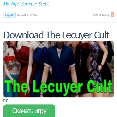
My Wife
,
Summer Scent
.
reggie
posted a review
Overall rating:
7
Download The Lecuyer Cult
PC
Скачать игру