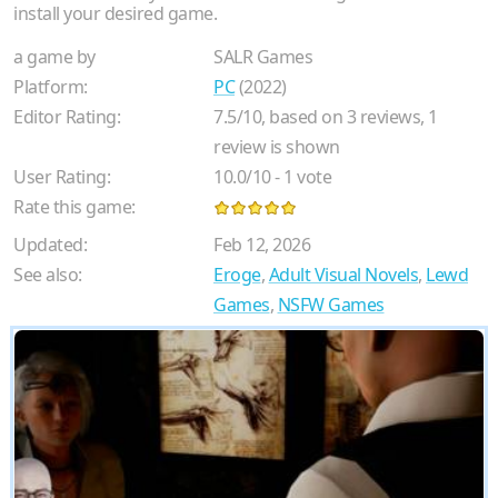
install your desired game.
a game by
SALR Games
Platform:
PC
(2022)
Editor Rating:
7.5
/
10
, based on
3
reviews,
1
review is shown
User Rating:
10.0
/
10
-
1
vote
Rate this game:
Updated:
Feb 12, 2026
See also:
Eroge
,
Adult Visual Novels
,
Lewd
Games
,
NSFW Games