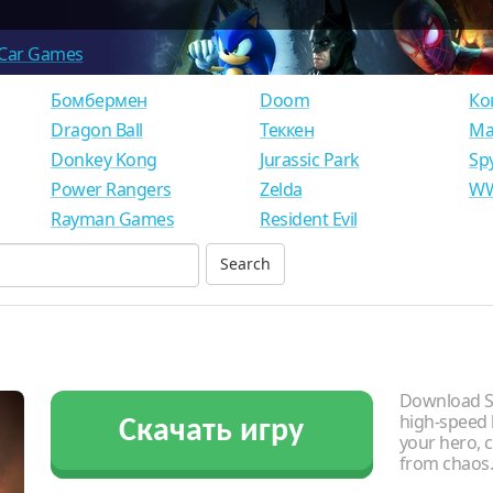
Car Games
Бомбермен
Doom
Ко
Dragon Ball
Теккен
Ма
Donkey Kong
Jurassic Park
Sp
Power Rangers
Zelda
WW
Rayman Games
Resident Evil
Download So
high-speed 
Скачать игру
your hero, 
from chaos.