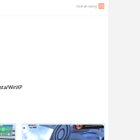
Overall rating:
7.5
sta/WinXP