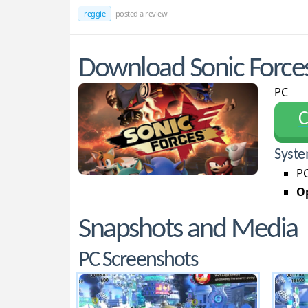
reggie
posted a review
Download Sonic Force
PC
С
Syste
PC
Op
Snapshots and Media
PC Screenshots