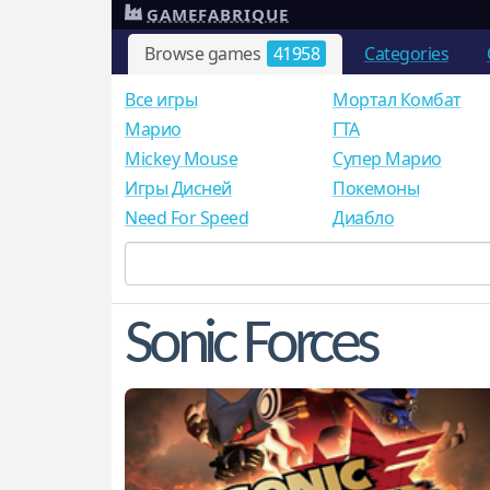
GAMEFABRIQUE
Browse games
41958
Categories
Все игры
Мортал Комбат
Mарио
ГТА
Mickey Mouse
Супер Марио
Игры Дисней
Покемоны
Need For Speed
Диабло
Sonic Forces