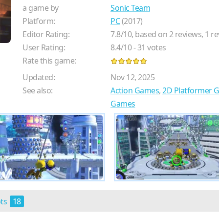
a game by
Sonic Team
Platform:
PC
(2017)
Editor Rating:
7.8
/
10
, based on
2
reviews,
1
re
User Rating:
8.4
/
10
-
31
votes
Rate this game:
Updated:
Nov 12, 2025
See also:
Action Games
,
2D Platformer 
Games
ots
18