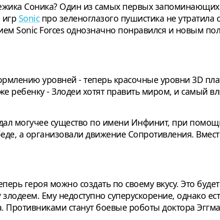
о ежика Соника? Один из самых первых запоминающих
я игр
Sonic
про зеленоглазого пушистика не утратила 
ием Sonic Forces однозначно понравился и новым по
ормлению уровней - теперь красочные уровни 3D пл
же ребенку - Злодеи хотят править миром, и самый вл
здал могучее существо по имени Инфинит, при помощ
беде, а организовали движение Сопротивления. Вмест
еперь героя можно создать по своему вкусу. Это буде
 злодеем. Ему недоступно суперускорение, однако ес
а. Противниками станут боевые роботы доктора Эггма