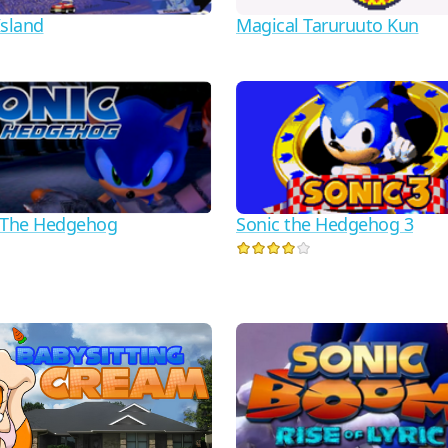
Island
Magical Taruruuto Kun
 The Hedgehog
Sonic the Hedgehog 3