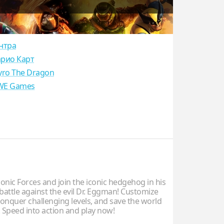
нтра
рио Карт
yro The Dragon
E Games
nic Forces and join the iconic hedgehog in his
battle against the evil Dr. Eggman! Customize
conquer challenging levels, and save the world
 Speed into action and play now!