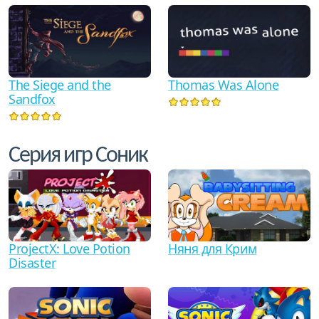
The Siege and the
Thomas Was Alone
Sandfox
Серия игр Соник
ProjectX: Love Potion
Няня для Крим
Disaster