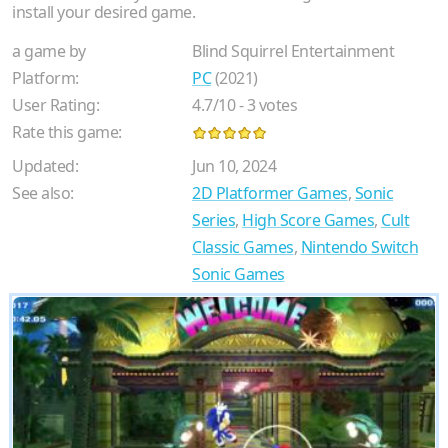
install your desired game.
a game by
Blind Squirrel Entertainment
Platform:
PC
(2021)
User Rating:
4.7
/
10
-
3
votes
Rate this game:
Updated:
Jun 10, 2024
See also:
2D Platformer Games
,
Sonic
Series
,
High Score Games
,
Cult
Classic Games
,
Nintendo Switch
Sonic Games