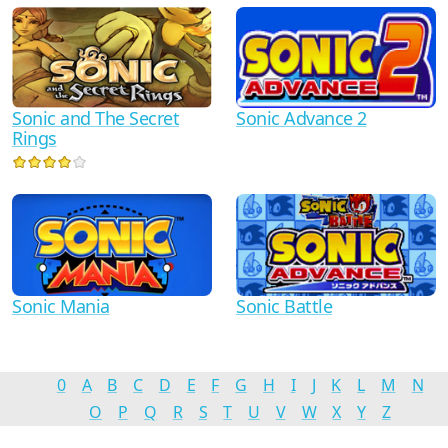
Sonic and The Secret
Sonic Advance 2
Rings
Sonic Mania
Sonic Battle
0
A
B
C
D
E
F
G
H
I
J
K
L
M
N
O
P
Q
R
S
T
U
V
W
X
Y
Z