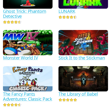
Ghost Trick: Phantom
LUNARK
Detective
Monster World IV
Stick It to the Stickman
The Fancy Pants
The Library of Babel
Adventures: Classic Pack