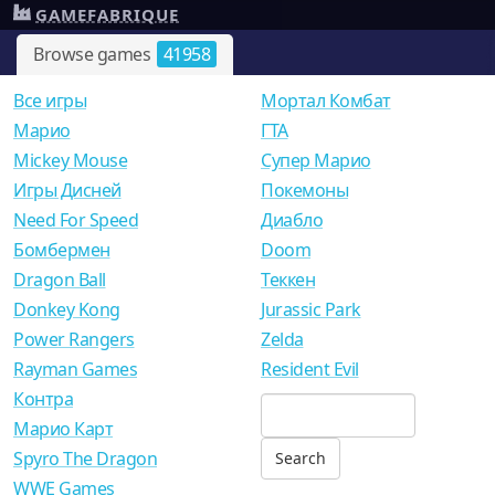
GAMEFABRIQUE
Browse games
41958
Все игры
Мортал Комбат
Mарио
ГТА
Mickey Mouse
Супер Марио
Игры Дисней
Покемоны
Need For Speed
Диабло
Бомбермен
Doom
Dragon Ball
Теккен
Donkey Kong
Jurassic Park
Power Rangers
Zelda
Rayman Games
Resident Evil
Контра
Марио Карт
Spyro The Dragon
WWE Games