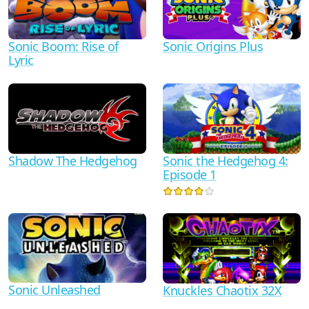
Sonic Boom: Rise of
Sonic Origins Plus
Lyric
Shadow The Hedgehog
Sonic the Hedgehog 4:
Episode 1
Sonic Unleashed
Knuckles Chaotix 32X