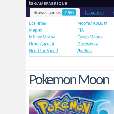
GAMEFABRIQUE
Browse games
41958
Categories
Все игры
Мортал Комбат
Mарио
ГТА
Mickey Mouse
Супер Марио
Игры Дисней
Покемоны
Need For Speed
Диабло
Pokemon Moon