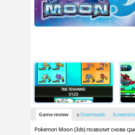
Game review
Downloads
Screensh
Pokemon Moon (3ds) позволит снова сра