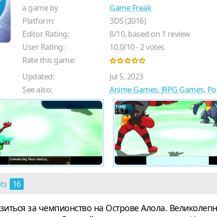
a game by
Game Freak
Platform:
3DS (2016)
Editor Rating:
8
/
10
, based on
1
review
User Rating:
10.0
/
10
-
2
votes
Rate this game:
Updated:
Jul 5, 2023
See also:
Anime Games
,
JRPG Games
,
Po
ots
16
зиться за чемпионство на Острове Алола. Великолепн