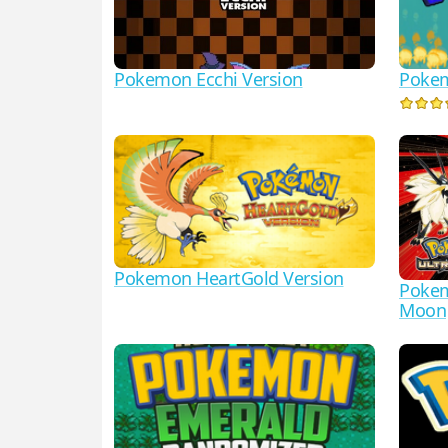
Poke
Pokemon Ecchi Version
Pokemon HeartGold Version
Pokem
Moon