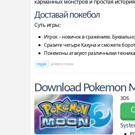
карманных монстров и простая история
Доставай покебол
Суть игры:
Игрок – новичок в сражениях. Буквальн
Сразите четыре Кахуна и сможете борот
Покемоны атакуют различными техникам
reggie
posted a review
Download Pokemon 
3DS
С
Syste
PC