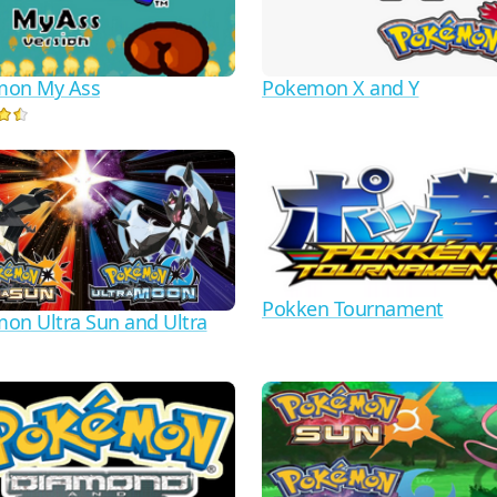
mon My Ass
Pokemon X and Y
Pokken Tournament
on Ultra Sun and Ultra