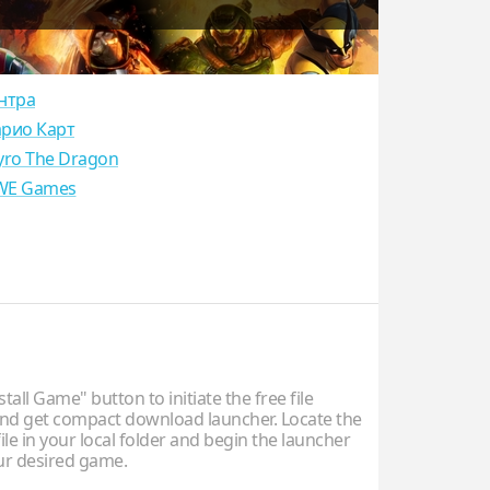
нтра
рио Карт
yro The Dragon
E Games
stall Game" button to initiate the free file
d get compact download launcher. Locate the
ile in your local folder and begin the launcher
our desired game.