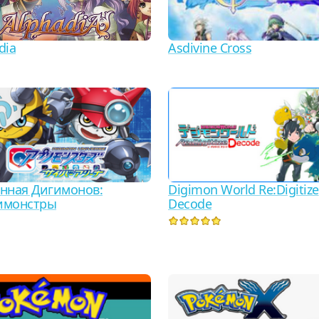
Asdivine Cross
dia
нная Дигимонов:
Digimon World Re:Digitize
имонстры
Decode