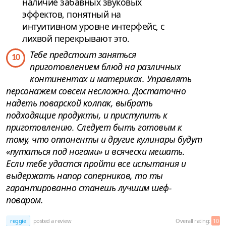
наличие забавных звуковых
эффектов, понятный на
интуитивном уровне интерфейс, с
лихвой перекрывают это.
Тебе предстоит заняться
10
приготовлением блюд на различных
континентах и материках. Управлять
персонажем совсем несложно. Достаточно
надеть поварской колпак, выбрать
подходящие продукты, и приступить к
приготовлению. Следует быть готовым к
тому, что оппоненты и другие кулинары будут
«путаться под ногами» и всячески мешать.
Если тебе удастся пройти все испытания и
выдержать напор соперников, то ты
гарантированно станешь лучшим шеф-
поваром.
reggie
posted a review
Overall rating:
10