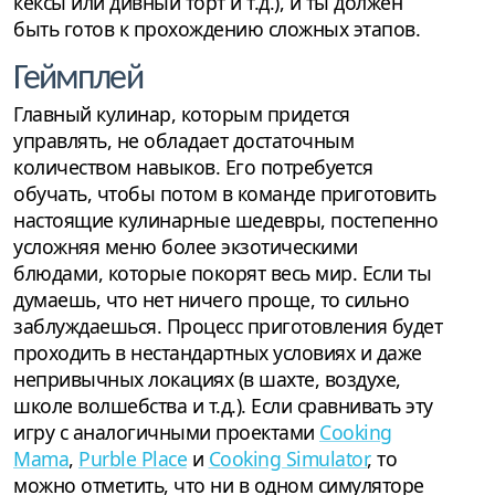
кексы или дивный торт и т.д.), и ты должен
быть готов к прохождению сложных этапов.
Геймплей
Главный кулинар, которым придется
управлять, не обладает достаточным
количеством навыков. Его потребуется
обучать, чтобы потом в команде приготовить
настоящие кулинарные шедевры, постепенно
усложняя меню более экзотическими
блюдами, которые покорят весь мир. Если ты
думаешь, что нет ничего проще, то сильно
заблуждаешься. Процесс приготовления будет
проходить в нестандартных условиях и даже
непривычных локациях (в шахте, воздухе,
школе волшебства и т.д.). Если сравнивать эту
игру с аналогичными проектами
Cooking
Mama
,
Purble Place
и
Cooking Simulator
, то
можно отметить, что ни в одном симуляторе