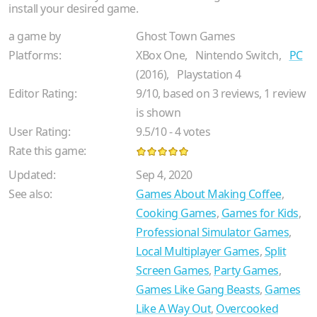
install your desired game.
a game by
Ghost Town Games
Platforms:
XBox One,
Nintendo Switch,
PC
(2016),
Playstation 4
Editor Rating:
9
/
10
, based on
3
reviews,
1
review
is shown
User Rating:
9.5
/
10
-
4
votes
Rate this game:
Updated:
Sep 4, 2020
See also:
Games About Making Coffee
,
Cooking Games
,
Games for Kids
,
Professional Simulator Games
,
Local Multiplayer Games
,
Split
Screen Games
,
Party Games
,
Games Like Gang Beasts
,
Games
Like A Way Out
,
Overcooked