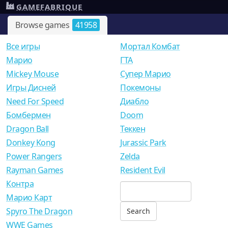
GAMEFABRIQUE
Browse games
41958
Все игры
Мортал Комбат
Mарио
ГТА
Mickey Mouse
Супер Марио
Игры Дисней
Покемоны
Need For Speed
Диабло
Бомбермен
Doom
Dragon Ball
Теккен
Donkey Kong
Jurassic Park
Power Rangers
Zelda
Rayman Games
Resident Evil
Контра
Марио Карт
Spyro The Dragon
WWE Games