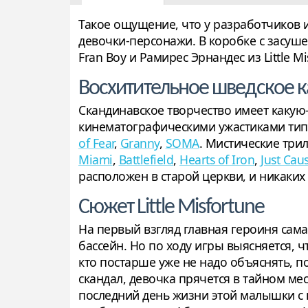
Такое ощущение, что у разработчиков 
девочки-персонажи. В коробке с засуш
Fran Boy и Рамирес Эрнандес из Little Mi
Восхитительное шведское к
Скандинавское творчество имеет какую-
кинематографическими ужастиками тип
of Fear
,
Granny
,
SOMA
. Мистические тр
Miami
,
Battlefield
,
Hearts of Iron
,
Just Cau
расположен в старой церкви, и никаких
Сюжет Little Misfortune
На первый взгляд главная героиня сама
бассейн. Но по ходу игры выясняется, чт
кто постарше уже не надо объяснять, п
скандал, девочка прячется в тайном мес
последний день жизни этой малышки с 