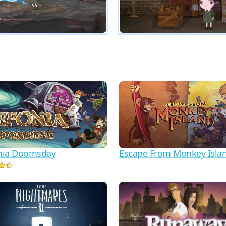
nia Doomsday
Escape From Monkey Isla