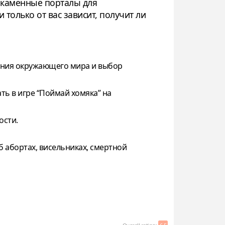
т каменные порталы для
 только от вас зависит, получит ли
вания окружающего мира и выбор
ть в игре “Поймай хомяка” на
ости.
 абортах, висельниках, смертной