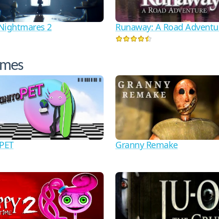
Runaway: A Road Adventu
 Nightmares 2
ames
oPET
Granny Remake