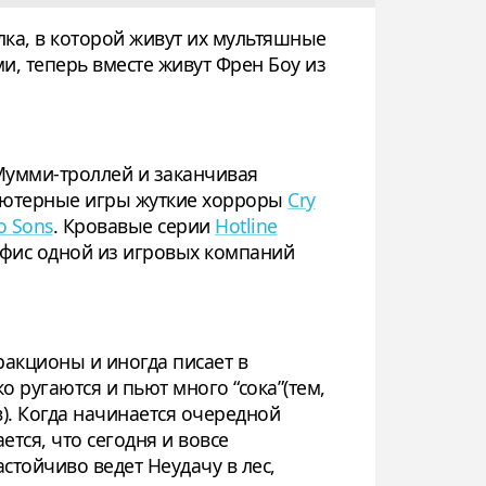
лка, в которой живут их мультяшные
, теперь вместе живут Френ Боу из
 Мумми-троллей и заканчивая
пьютерные игры жуткие хорроры
Cry
wo Sons
. Кровавые серии
Hotline
офис одной из игровых компаний
ракционы и иногда писает в
ко ругаются и пьют много “сока”(тем,
в). Когда начинается очередной
тся, что сегодня и вовсе
тойчиво ведет Неудачу в лес,