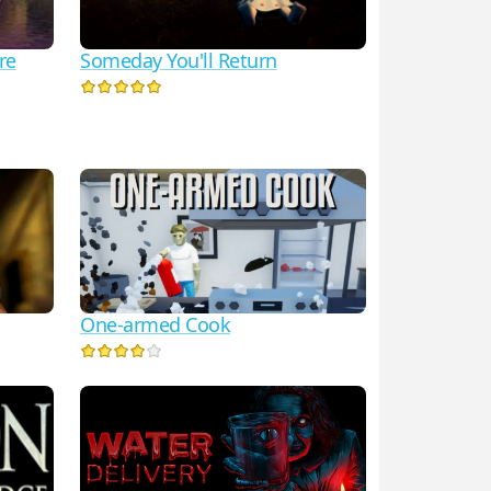
re
Someday You'll Return
One-armed Cook