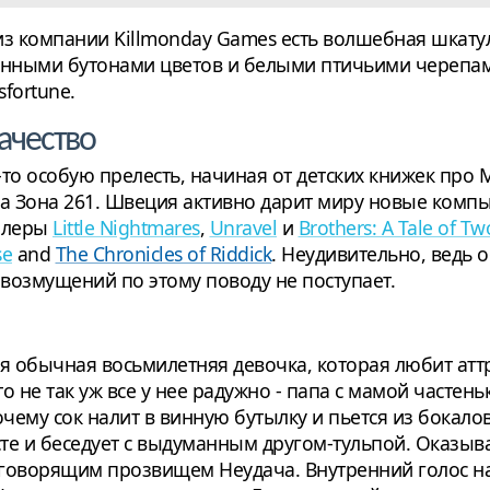
из компании Killmonday Games есть волшебная шкату
енными бутонами цветов и белыми птичьими черепами
sfortune.
ачество
то особую прелесть, начиная от детских книжек про
а Зона 261. Швеция активно дарит миру новые ком
иллеры
Little Nightmares
,
Unravel
и
Brothers: A Tale of T
se
and
The Chronicles of Riddick
. Неудивительно, ведь 
 возмущений по этому поводу не поступает.
я обычная восьмилетняя девочка, которая любит атт
о не так уж все у нее радужно - папа с мамой частень
очему сок налит в винную бутылку и пьется из бокало
те и беседует с выдуманным другом-тульпой. Оказывае
говорящим прозвищем Неудача. Внутренний голос нас