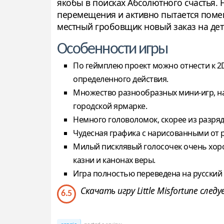
якобы в поисках Абсолютного счастья.
перемещения и активно пытается помешат
местный гробовщик новый заказ на дет
Особенности игры
По геймплею проект можно отнести к 2
определенного действия.
Множество разнообразных мини-игр, на
городской ярмарке.
Немного головоломок, скорее из разря
Чудесная графика с нарисованными от 
Милый писклявый голосочек очень хоро
казни и канонах веры.
Игра полностью переведена на русский
Скачать игру Little Misfortune с
6.5