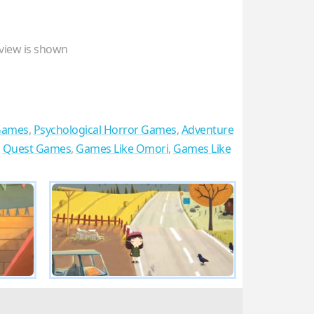
view is shown
Games
,
Psychological Horror Games
,
Adventure
,
Quest Games
,
Games Like Omori
,
Games Like