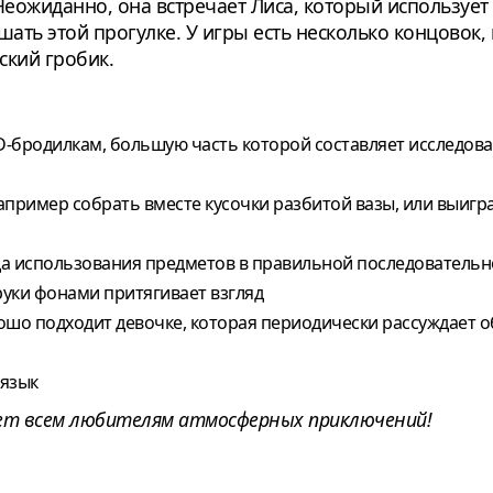
 Неожиданно, она встречает Лиса, который используе
ь этой прогулке. У игры есть несколько концовок, и
ский гробик.
D-бродилкам, большую часть которой составляет исследо
пример собрать вместе кусочки разбитой вазы, или выигра
да использования предметов в правильной последовательн
руки фонами притягивает взгляд
шо подходит девочке, которая периодически рассуждает об
 язык
ледует всем любителям атмосферных приключений!