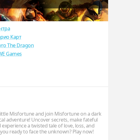
нтра
рио Карт
yro The Dragon
E Games
ttle Misfortune and join Misfortune on a dark
al adventure! Uncover secrets, make fateful
 experience a twisted tale of love, loss, and
e you ready to face the unknown? Play now!