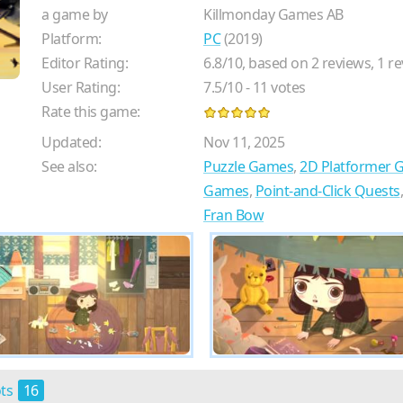
a game by
Killmonday Games AB
Platform:
PC
(2019)
Editor Rating:
6.8
/
10
, based on
2
reviews,
1
re
User Rating:
7.5
/
10
-
11
votes
Rate this game:
Updated:
Nov 11, 2025
See also:
Puzzle Games
,
2D Platformer 
Games
,
Point-and-Click Quests
Fran Bow
ots
16