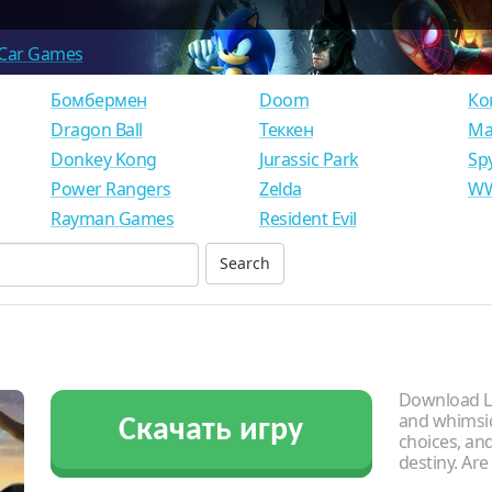
Car Games
Бомбермен
Doom
Ко
Dragon Ball
Теккен
Ма
Donkey Kong
Jurassic Park
Sp
Power Rangers
Zelda
WW
Rayman Games
Resident Evil
Download Li
and whimsic
Скачать игру
choices, and
destiny. Ar