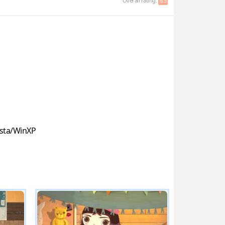
Overall rating:
6.5
sta/WinXP