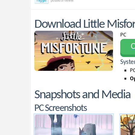
reggie
posted a review
Download Little Misfo
PC
С
Syste
PC
Op
Snapshots and Media
PC Screenshots