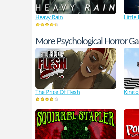
Heavy Rain
Little
More Psychological Horror G
The Price Of Flesh
Kinit