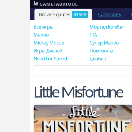
GAMEFABRIQUE
Browse games
41958
Categories
Все игры
Мортал Комбат
Mарио
ГТА
Mickey Mouse
Супер Марио
Игры Дисней
Покемоны
Need For Speed
Диабло
Little Misfortune