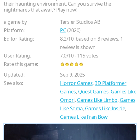
their haunting environment. Can you survive the
nightmares that await? Play now!
a game by
Tarsier Studios AB
Platform:
PC
(2020)
Editor Rating:
8.2
/
10
, based on
3
reviews,
1
review is shown
User Rating:
7.0
/
10
-
115
votes
Rate this game:
Updated:
Sep 9, 2025
See also:
Horror Games
,
3D Platformer
Games
,
Quest Games
,
Games Like
Omori
,
Games Like Limbo
,
Games
Like Soma
,
Games Like Inside
,
Games Like Fran Bow