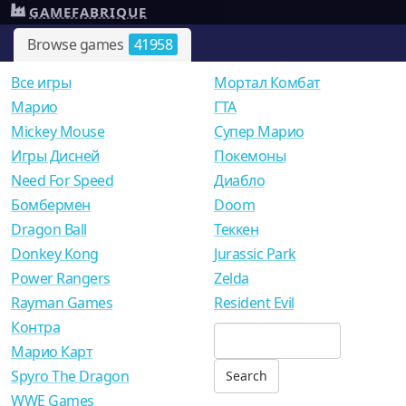
GAMEFABRIQUE
Browse games
41958
Все игры
Мортал Комбат
Mарио
ГТА
Mickey Mouse
Супер Марио
Игры Дисней
Покемоны
Need For Speed
Диабло
Бомбермен
Doom
Dragon Ball
Теккен
Donkey Kong
Jurassic Park
Power Rangers
Zelda
Rayman Games
Resident Evil
Контра
Марио Карт
Spyro The Dragon
WWE Games