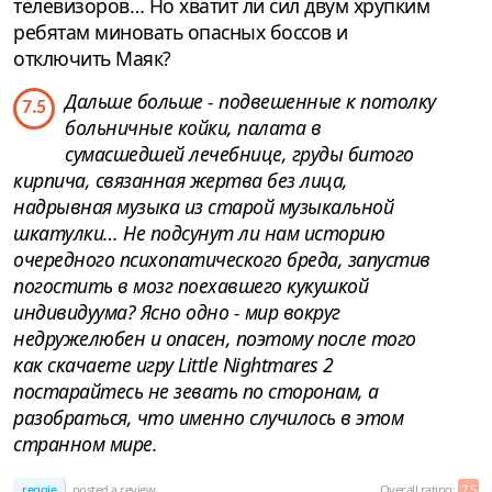
телевизоров… Но хватит ли сил двум хрупким
ребятам миновать опасных боссов и
отключить Маяк?
Дальше больше - подвешенные к потолку
7.5
больничные койки, палата в
сумасшедшей лечебнице, груды битого
кирпича, связанная жертва без лица,
надрывная музыка из старой музыкальной
шкатулки… Не подсунут ли нам историю
очередного психопатического бреда, запустив
погостить в мозг поехавшего кукушкой
индивидуума? Ясно одно - мир вокруг
недружелюбен и опасен, поэтому после того
как скачаете игру Little Nightmares 2
постарайтесь не зевать по сторонам, а
разобраться, что именно случилось в этом
странном мире.
reggie
posted a review
Overall rating:
7.5