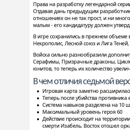
Права на разработку легендарной сери
Отдавая дань предыдущим разработчикам
отношениях он не так прост, и ни мног
малым - его кандидатуру должен утверд
В игре сохранились в прежнем объеме 
Некрополис, Лесной союз и Лига Теней,
Войска сильно разнообразили дополнит
Серафимы, Призрачные драконы, Цикло
юнитов, то теперь их количество увели
В чем отличия седьмой вер
Игровая карта заметно расширилас
Теперь после убийства противника е
Система навыков разделена на 10 ш
Максимальный уровень героя 60
Действие происходит на территори
смерти Изабель. Восток отошел орк