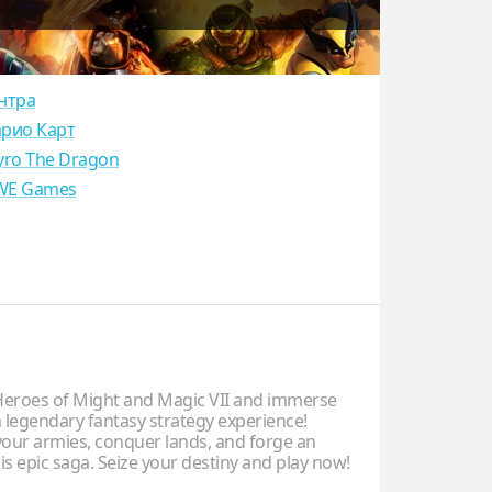
нтра
рио Карт
yro The Dragon
E Games
eroes of Might and Magic VII and immerse
a legendary fantasy strategy experience!
ur armies, conquer lands, and forge an
is epic saga. Seize your destiny and play now!