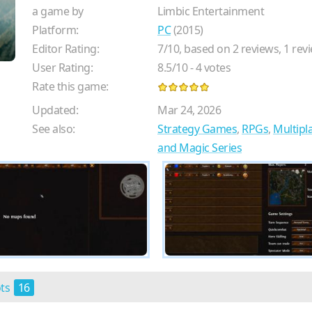
a game by
Limbic Entertainment
Platform:
PC
(2015)
Editor Rating:
7
/
10
, based on
2
reviews,
1
revi
User Rating:
8.5
/
10
-
4
votes
Rate this game:
Updated:
Mar 24, 2026
See also:
Strategy Games
,
RPGs
,
Multipl
and Magic Series
ots
16