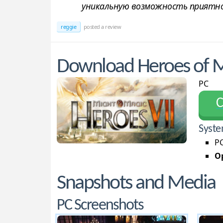
уникальную возможность приятно 
reggie
posted a review
Download Heroes of M
PC
С
Syste
PC
Op
Snapshots and Media
PC Screenshots