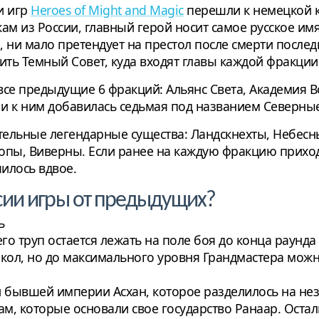
и игр
Heroes of Might and Magic
перешли к немецкой ко
 из России, главный герой носит самое русское имя
о, ни мало претендует на престол после смерти после
ить Темный Совет, куда входят главы каждой фракции
все предыдущие 6 фракций: Альянс Света, Академия 
 и к ним добавилась седьмая под названием Северны
ельные легендарные существа: Ландскнехты, Небесн
пы, Виверны. Если ранее на каждую фракцию приход
чилось вдвое.
сии игры от предыдущих?
ь
го труп остается лежать на поле боя до конца раунда
кол, но до максимального уровня Грандмастера можн
и бывшей империи Асхан, которое разделилось на не
ам, которые основали свое государство Ранаар. Оста