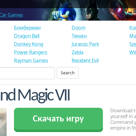
Car Games
Бомбермен
Doom
Ко
Dragon Ball
Теккен
Ма
Donkey Kong
Jurassic Park
Sp
Power Rangers
Zelda
WW
Rayman Games
Resident Evil
nd Magic VII
Download H
yourself in 
Скачать игру
Command yo
empire in th