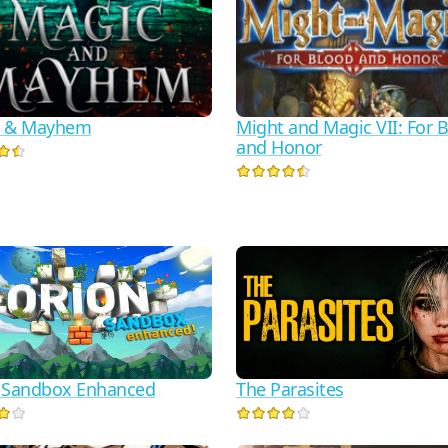
c & Mayhem
Might and Magic VII: For 
and Honor
 Sandbox Enhanced
The Parasites