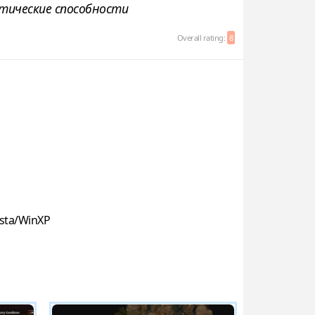
тические способности
Overall rating:
8
sta/WinXP