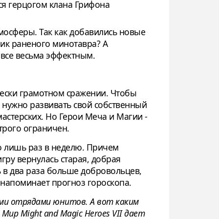
тся герцогом клана Грифона
осферы. Так как добавились новые
крик раненого минотавра? А
х все весьма эффектным.
ески грамотном сражении. Чтобы
, нужно развивать свой собственный
мастерских. Но Герои Меча и Магии -
трого ограничен.
о лишь раз в неделю. Причем
гру вернулась старая, добрая
ь в два раза больше добровольцев,
о напоминает прогноз гороскопа.
ыми отрядами юнитов. А вот каким
ир Might and Magic Heroes VII дает