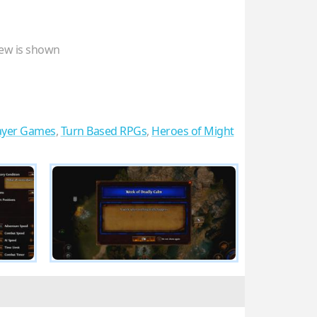
ew is shown
ayer Games
,
Turn Based RPGs
,
Heroes of Might