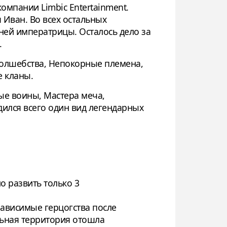
мпании Limbic Entertainment.
 Иван. Во всех остальных
дней императрицы. Осталось дело за
.
Волшебства, Непокорные племена,
е кланы.
ые воины, Мастера меча,
ился всего один вид легендарных
о развить только 3
зависимые герцогства после
льная территория отошла