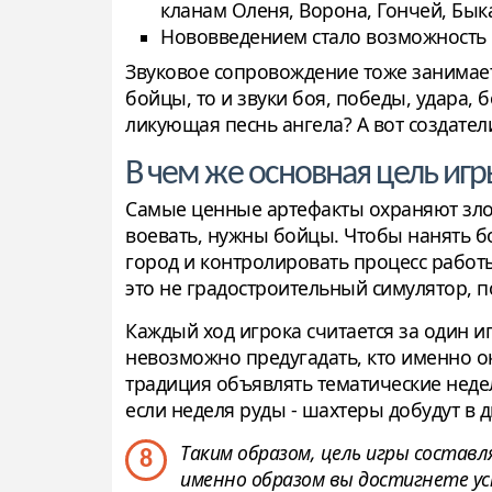
кланам Оленя, Ворона, Гончей, Быка
Нововведением стало возможность п
Звуковое сопровождение тоже занимае
бойцы, то и звуки боя, победы, удара, 
ликующая песнь ангела? А вот создатели
В чем же основная цель иг
Самые ценные артефакты охраняют зло
воевать, нужны бойцы. Чтобы нанять бо
город и контролировать процесс работы
это не градостроительный симулятор, п
Каждый ход игрока считается за один 
невозможно предугадать, кто именно ок
традиция объявлять тематические недел
если неделя руды - шахтеры добудут в 
Таким образом, цель игры состав
8
именно образом вы достигнете усп