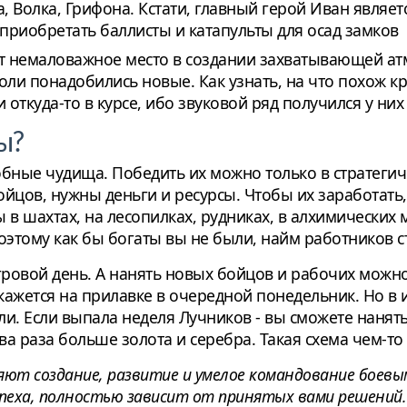
, Волка, Грифона. Кстати, главный герой Иван являе
риобретать баллисты и катапульты для осад замков
т немаловажное место в создании захватывающей атм
боли понадобились новые. Как узнать, на что похож 
 откуда-то в курсе, ибо звуковой ряд получился у ни
ры?
бные чудища. Победить их можно только в стратегич
йцов, нужны деньги и ресурсы. Чтобы их заработать
 в шахтах, на лесопилках, рудниках, в алхимических 
оэтому как бы богаты вы не были, найм работников с
игровой день. А нанять новых бойцов и рабочих можн
ажется на прилавке в очередной понедельник. Но в и
и. Если выпала неделя Лучников - вы сможете нанят
два раза больше золота и серебра. Такая схема чем-т
ляют создание, развитие и умелое командование боев
еха, полностью зависит от принятых вами решений. М