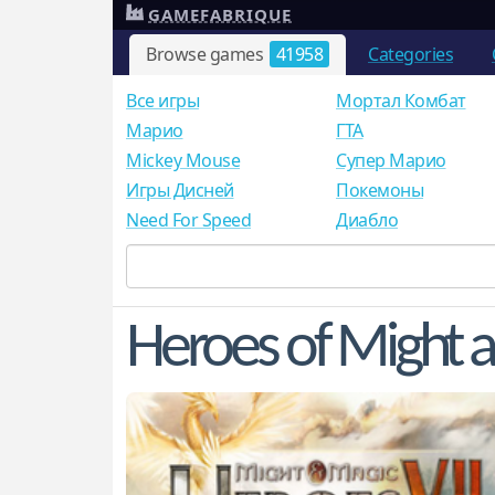
GAMEFABRIQUE
Browse games
41958
Categories
Все игры
Мортал Комбат
Mарио
ГТА
Mickey Mouse
Супер Марио
Игры Дисней
Покемоны
Need For Speed
Диабло
Heroes of Might a