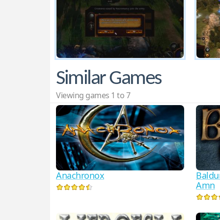
Similar Games
Viewing games 1 to 7
Anachronox
Baldur
Amn