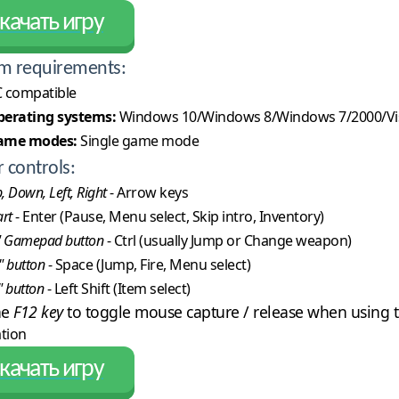
качать игру
m requirements:
 compatible
erating systems:
Windows 10/Windows 8/Windows 7/2000/Vi
ame modes:
Single game mode
r controls:
, Down, Left, Right
- Arrow keys
art
- Enter (Pause, Menu select, Skip intro, Inventory)
" Gamepad button
- Ctrl (usually Jump or Change weapon)
" button
- Space (Jump, Fire, Menu select)
" button
- Left Shift (Item select)
he
F12 key
to toggle mouse capture / release when using t
ation
качать игру