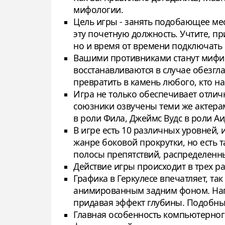
мифологии.
Цель игры - занять подобающее ме
эту почетную должность. Учтите, пр
но и время от времени подключать 
Вашими противниками станут мифич
восстанавливаются в случае обезгл
превратить в камень любого, кто на
Игра не только обеспечивает отл
союзники озвучены теми же актерам
в роли Фила, Джеймс Вудс в роли Аи
В игре есть 10 различных уровней,
жанре боковой прокрутки, но есть 
полосы препятствий, распределенны
Действие игры происходит в трех р
Графика в Геркулесе впечатляет, так
анимированным задним фоном. Напр
придавая эффект глубины. Подобны
Главная особенность компьютерного 