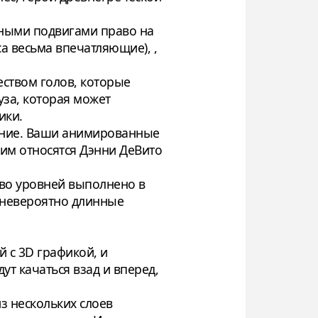
нными подвигами право на
са весьма впечатляющие), ,
ством голов, которые
уза, которая может
ики.
ение. Ваши анимированные
ним относятся Дэнни ДеВито
тво уровней выполнено в
, невероятно длинные
й с 3D графикой, и
т качаться взад и вперед,
з нескольких слоев