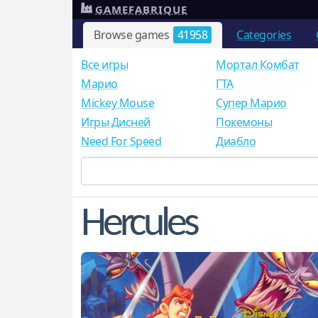
GAMEFABRIQUE
Browse games
41958
Categories
Все игры
Мортал Комбат
Mарио
ГТА
Mickey Mouse
Супер Марио
Игры Дисней
Покемоны
Need For Speed
Диабло
Hercules