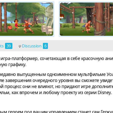
ots
39
Discussion
6
я игра-платформер, сочетающая в себе красочную а
ную графику.
 недавно выпущенным одноименном мультфильме Уол
сле завершения очередного уровня вы сможете увиде
й процесс они не влияют, но придают игре дополни
льм, как впрочем и любому проекту из серии Disney.
ным героем под вашим управлением станет сам Герку