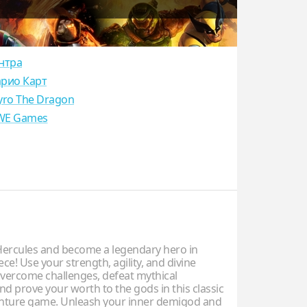
нтра
рио Карт
yro The Dragon
E Games
ercules and become a legendary hero in
ce! Use your strength, agility, and divine
vercome challenges, defeat mythical
nd prove your worth to the gods in this classic
nture game. Unleash your inner demigod and