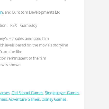
in
, and Eurocom Developments Ltd
tion,
PSX,
GameBoy
ney's Hercules animated film
h levels based on the movie's storyline
from the film
ion reminiscent of the film
ew is shown
Games
,
Old School Games
,
Singleplayer Games
,
ames
,
Adventure Games
,
Disney Games
,