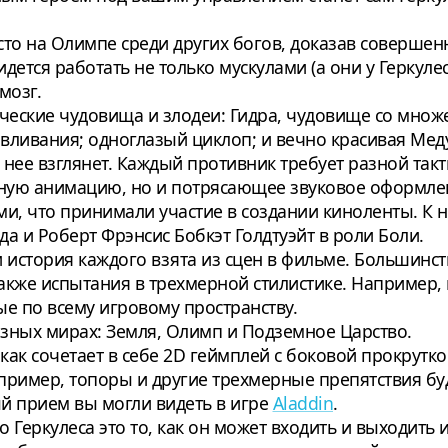
сто на Олимпе среди других богов, доказав соверше
идется работать не только мускулами (а они у Геркуле
мозг.
еские чудовища и злодеи: Гидра, чудовище со множе
авливания; одноглазый циклоп; и вечно красивая Мед
 нее взглянет. Каждый противник требует разной такт
ичную анимацию, но и потрясающее звуковое оформл
и, что принимали участие в создании киноленты. К 
да и Роберт Фрэнсис Бобкэт Голдтуэйт в роли Боли.
 и история каждого взята из сцен в фильме. Большинс
также испытания в трехмерной стилистике. Например
е по всему игровому пространству.
азных мирах: Земля, Олимп и Подземное Царство.
 как сочетает в себе 2D геймплей с боковой прокрутко
имер, топоры и другие трехмерные препятствия буду
й прием вы могли видеть в игре
Aladdin
.
Геркулеса это то, как он может входить и выходить и