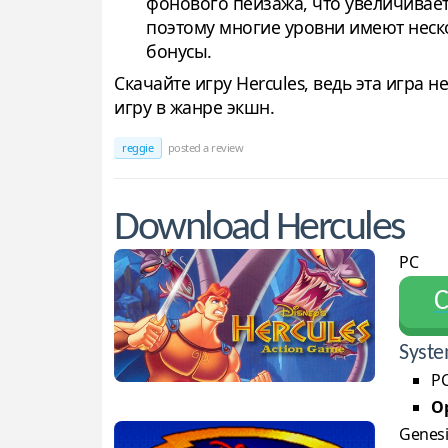
фонового пейзажа, что увеличивае
поэтому многие уровни имеют неско
бонусы.
Скачайте игру Hercules, ведь эта игра
игру в жанре экшн.
reggie
posted a review
Download Hercules
PC
С
Syste
PC
Op
Genesi