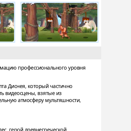
нимацию профессионального уровня
та Диснея, который частично
ть видеосцены, взятые из
тельную атмосферу мультяшности,
лес, герой древнегреческой