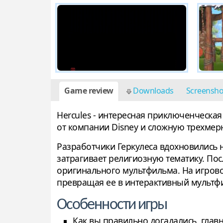
Game review
Downloads
Screensh
Hercules - интересная приключенческа
от компании Disney и сложную трехмер
Разработчики Геркулеса вдохновились
затрагивает религиозную тематику. По
оригинального мультфильма. На игрово
превращая ее в интерактивный мультфи
Особенности игры
Как вы правильно догадались, глав