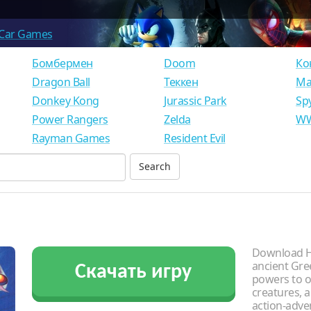
Car Games
Бомбермен
Doom
Ко
Dragon Ball
Теккен
Ма
Donkey Kong
Jurassic Park
Sp
Power Rangers
Zelda
WW
Rayman Games
Resident Evil
Download H
ancient Gree
Скачать игру
powers to o
creatures, a
action-adve