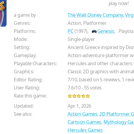
play now!
a game by
The Walt Disney Company
,
Virg
Genres:
Action, Platformer
Platforms:
PC
(1997),
Genesis
,
Playsta
Mode:
Single-player
Setting:
Ancient Greece inspired by Dis
Gameplay:
Action-adventure platformer wit
Playable Characters:
Hercules and other characters 
Graphics:
Classic 2D graphics with animat
Editor Rating:
7
/
10
, based on
5
reviews,
1
revi
User Rating:
7.6
/
10
-
55
votes
Rate this game:
Updated:
Apr 1, 2026
See also:
Action Games
,
2D Platformer 
Cartoon Games
,
Mythology G
Hercules Games