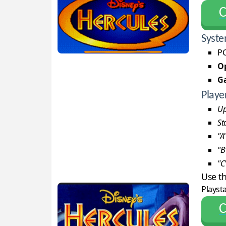
С
Syste
PC
Op
G
Playe
Up
St
"A
"B
"C
Use t
Playst
С