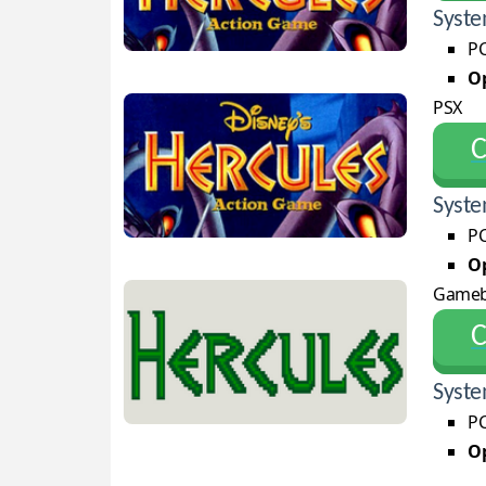
Syste
PC
Op
PSX
С
Syste
PC
Op
Game
С
Syste
PC
Op