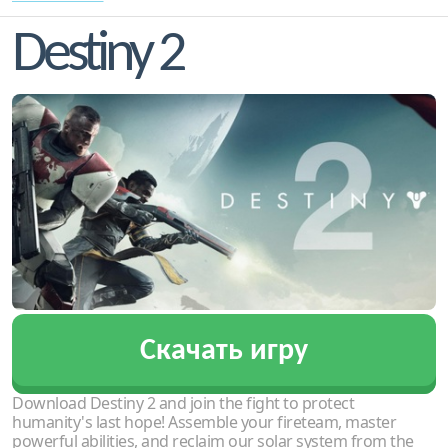
Destiny 2
Скачать игру
Download Destiny 2 and join the fight to protect
humanity's last hope! Assemble your fireteam, master
powerful abilities, and reclaim our solar system from the