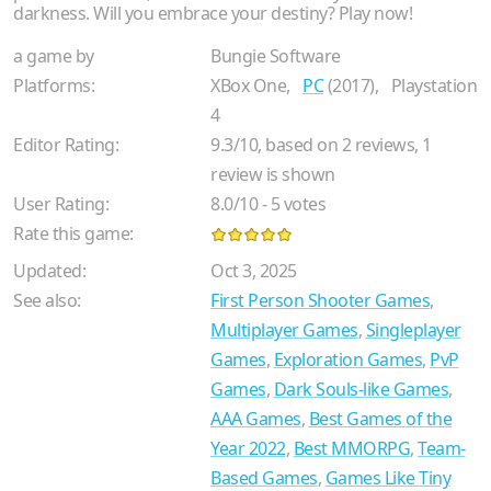
darkness. Will you embrace your destiny? Play now!
a game by
Bungie Software
Platforms:
XBox One,
PC
(2017),
Playstation
4
Editor Rating:
9.3
/
10
, based on
2
reviews,
1
review is shown
User Rating:
8.0
/
10
-
5
votes
Rate this game:
Updated:
Oct 3, 2025
See also:
First Person Shooter Games
,
Multiplayer Games
,
Singleplayer
Games
,
Exploration Games
,
PvP
Games
,
Dark Souls-like Games
,
AAA Games
,
Best Games of the
Year 2022
,
Best MMORPG
,
Team-
Based Games
,
Games Like Tiny