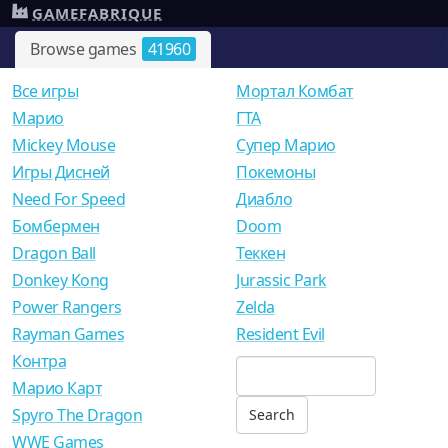
GAMEFABRIQUE
Browse games
41960
Все игры
Мортал Комбат
Mарио
ГТА
Mickey Mouse
Супер Марио
Игры Дисней
Покемоны
Need For Speed
Диабло
Бомбермен
Doom
Dragon Ball
Теккен
Donkey Kong
Jurassic Park
Power Rangers
Zelda
Rayman Games
Resident Evil
Контра
Марио Карт
Spyro The Dragon
WWE Games