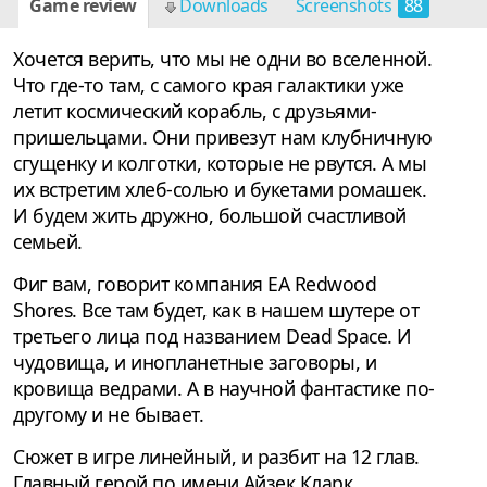
Game review
Downloads
Screenshots
88
Хочется верить, что мы не одни во вселенной.
Что где-то там, с самого края галактики уже
летит космический корабль, с друзьями-
пришельцами. Они привезут нам клубничную
сгущенку и колготки, которые не рвутся. А мы
их встретим хлеб-солью и букетами ромашек.
И будем жить дружно, большой счастливой
семьей.
Фиг вам, говорит компания EA Redwood
Shores. Все там будет, как в нашем шутере от
третьего лица под названием Dead Space. И
чудовища, и инопланетные заговоры, и
кровища ведрами. А в научной фантастике по-
другому и не бывает.
Сюжет в игре линейный, и разбит на 12 глав.
Главный герой по имени Айзек Кларк,