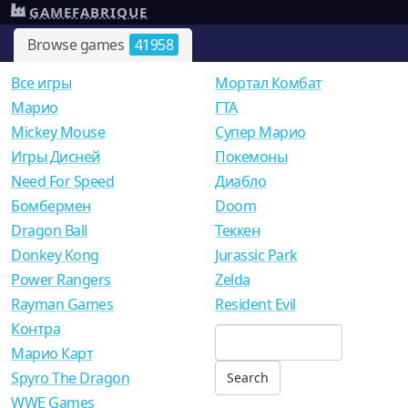
GAMEFABRIQUE
Browse games
41958
Все игры
Мортал Комбат
Mарио
ГТА
Mickey Mouse
Супер Марио
Игры Дисней
Покемоны
Need For Speed
Диабло
Бомбермен
Doom
Dragon Ball
Теккен
Donkey Kong
Jurassic Park
Power Rangers
Zelda
Rayman Games
Resident Evil
Контра
Марио Карт
Spyro The Dragon
WWE Games