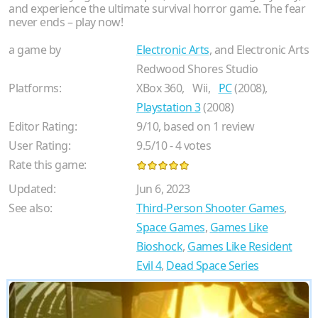
and experience the ultimate survival horror game. The fear
never ends – play now!
a game by
Electronic Arts
, and Electronic Arts
Redwood Shores Studio
Platforms:
XBox 360,
Wii,
PC
(2008),
Playstation 3
(2008)
Editor Rating:
9
/
10
, based on
1
review
User Rating:
9.5
/
10
-
4
votes
Rate this game:
Updated:
Jun 6, 2023
See also:
Third-Person Shooter Games
,
Space Games
,
Games Like
Bioshock
,
Games Like Resident
Evil 4
,
Dead Space Series