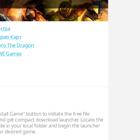
нтра
рио Карт
yro The Dragon
E Games
stall Game" button to initiate the free file
d get compact download launcher. Locate the
ile in your local folder and begin the launcher
our desired game.