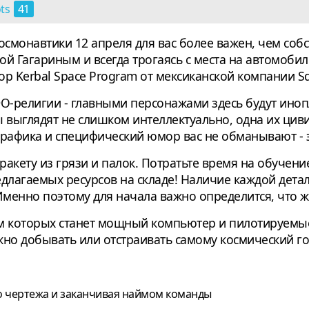
ots
41
осмонавтики 12 апреля для вас более важен, чем со
 Гагариным и всегда трогаясь с места на автомобиле
р Kerbal Space Program от мексиканской компании S
-религии - главными персонажами здесь будут иноп
выглядят не слишком интеллектуально, одна их циви
графика и специфический юмор вас не обманывают - 
ракету из грязи и палок. Потратьте время на обучени
длагаемых ресурсов на складе! Наличие каждой детал
менно поэтому для начала важно определится, что же
ем которых станет мощный компьютер и пилотируемы
ужно добывать или отстраивать самому космический г
о чертежа и заканчивая наймом команды