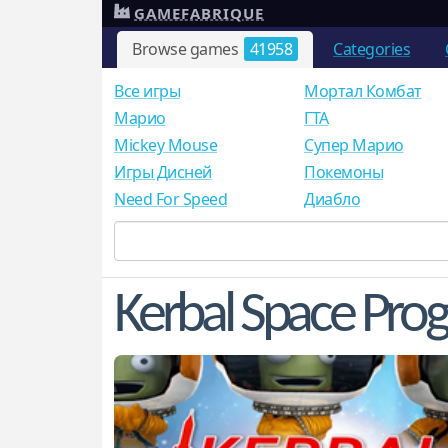
GAMEFABRIQUE
Browse games
41958
Categories
Все игры
Мортал Комбат
Mарио
ГТА
Mickey Mouse
Супер Марио
Игры Дисней
Покемоны
Need For Speed
Диабло
Kerbal Space Pro