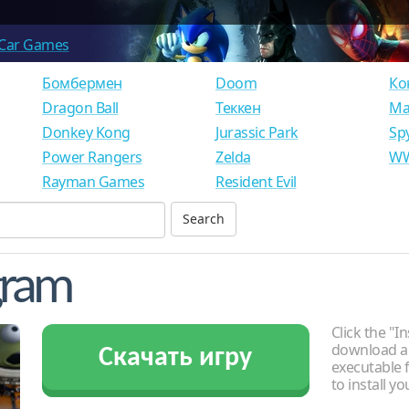
Car Games
Бомбермен
Doom
Ко
Dragon Ball
Теккен
Ма
Donkey Kong
Jurassic Park
Sp
Power Rangers
Zelda
WW
Rayman Games
Resident Evil
gram
Click the "In
download an
Скачать игру
executable f
to install y