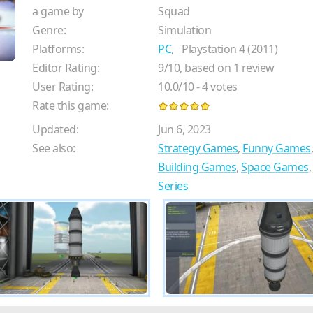
a game by
Squad
Genre:
Simulation
Platforms:
PC
,
Playstation 4 (2011)
Editor Rating:
9
/
10
, based on
1
review
User Rating:
10.0
/
10
-
4
votes
Rate this game:
Updated:
Jun 6, 2023
See also:
Strategy Games
,
Funny Games
Building Games
,
Space Games
Series