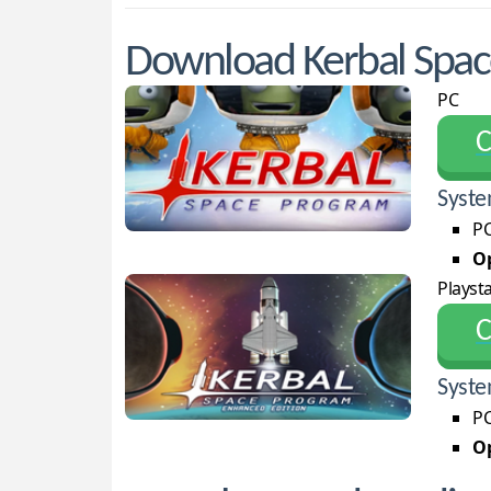
Download Kerbal Spa
PC
С
Syste
PC
Op
Playsta
С
Syste
PC
Op