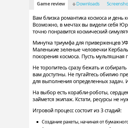
Game review
Downloads
Screensh
Вам близка романтика космоса и день к
Возможно, в мечтах вы видели себя Юрой
точно понравится космический симулято
Минутка триумфа для приверженцев УФО
Маленькие зеленые человечки Кербалы 
покорения космоса. Пусть мультяшная 
Не торопитесь сразу бежать и собирать 
вам доступны. Не пугайтесь обилию пре
для выполнения определенных задач. И
На выбор есть корабли-роботы, сердц
займется экипаж. Кстати, ресурсы не н
Игровой процесс состоит из 3 стадий:
Создание ракеты, начиная от бумажног