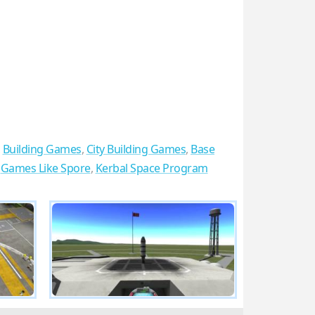
,
Building Games
,
City Building Games
,
Base
,
Games Like Spore
,
Kerbal Space Program