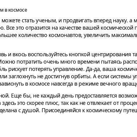
м в космосе
 можете стать ученым, и продвигать вперед науку. а 
ю. Все это отразится на качестве вашей космической
большее количество космонавтов, увеличить максимал
ривь и вкось воспользуйтесь кнопкой центрирования т
. Можно потратить очень много времени пытаясь расп
ль рискует потерять управление. Да-да, ваша космич
 или заглохнуть не достигнув орбиты. А если системы
зависнуть в космосе навсегда в режиме вечного вращ
ьной. Еще бы, не каждый день предоставляется возмо
здесь это скорее плюс, так как не отвлекает от проце
сделана с душой. Присоединяйся к космическому пут