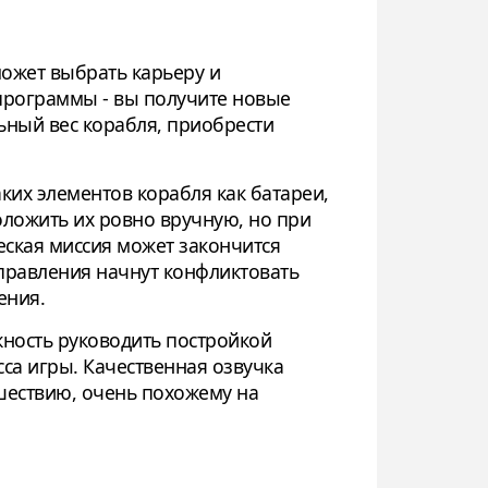
может выбрать карьеру и
 программы - вы получите новые
ьный вес корабля, приобрести
аких элементов корабля как батареи,
оложить их ровно вручную, но при
еская миссия может закончится
 управления начнут конфликтовать
ения.
жность руководить постройкой
сса игры. Качественная озвучка
ешествию, очень похожему на