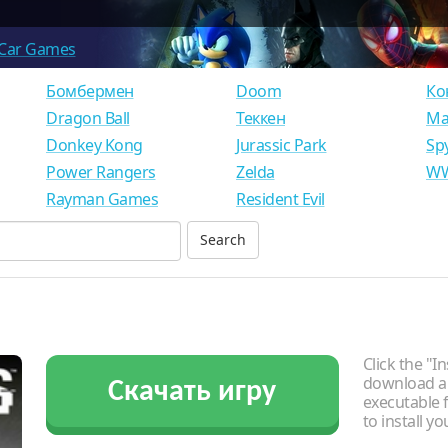
Car Games
Бомбермен
Doom
Ко
Dragon Ball
Теккен
Ма
Donkey Kong
Jurassic Park
Sp
Power Rangers
Zelda
WW
Rayman Games
Resident Evil
Click the "In
download an
Скачать игру
executable f
to install y