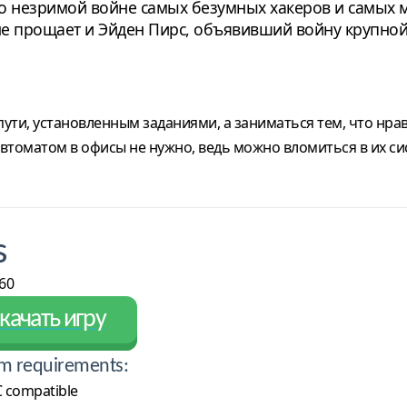
 о незримой войне самых безумных хакеров и самых 
е прощает и Эйден Пирс, объявивший войну крупной 
ути, установленным заданиями, а заниматься тем, что нра
втоматом в офисы не нужно, ведь можно вломиться в их с
s
60
качать игру
m requirements:
 compatible