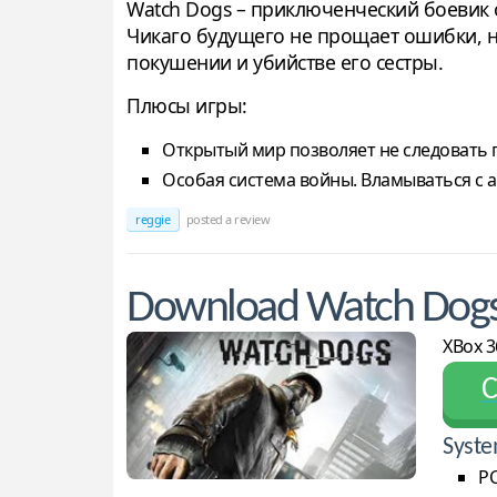
Watch Dogs – приключенческий боевик
Чикаго будущего не прощает ошибки, н
покушении и убийстве его сестры.
Плюсы игры:
Открытый мир позволяет не следовать п
Особая система войны. Вламываться с а
reggie
posted a review
Download Watch Dog
XBox 3
С
Syste
PC