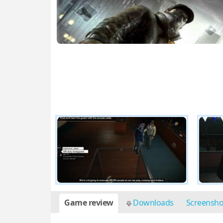
Game review
Downloads
Screensh