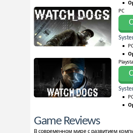
Op
PC
С
Syste
PC
Op
Playsta
С
Syste
PC
Op
Game Reviews
В современном мире с развитием компью