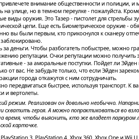
ривлечете внимание общественности и полиции, и 
ь на улице, но в темном переулке - пожалуйста. Кро
ые виды оружия. Это Тазер - пистолет для стрельбы 
ической цепи. Еще есть Биометрическое оружие - об
нно вы были первым, кто прикоснулся к сканеру отпе
 заблокировано.
 за деньги. Чтобы разбогатеть побыстрее, можно гр
ижению репутации. Очки репутации можно получить з
ативные - за аморальные поступки. Пойдет ли Эйден
ько от вас. Не забудьте только, что если Эйден заре
ракции города откажутся с ним сотрудничать.
о передвигаться быстрее, используя транспорт. К 
ки и вертолеты.
кий режим. Реализован он довольно необычно. Напарн
ии схватить героя. А можно попрактиковаться во взл
на время, чтобы выяснить, кто же владеет паркуром л
ской карточке.
yStation 3, PlayStation 4, Xbox 360, Xbox One и Wii U.