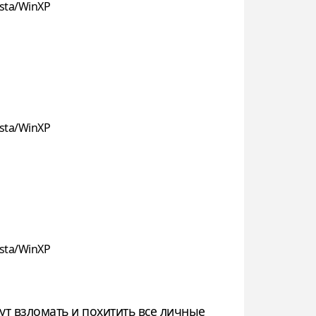
sta/WinXP
sta/WinXP
sta/WinXP
ут взломать и похитить все личные