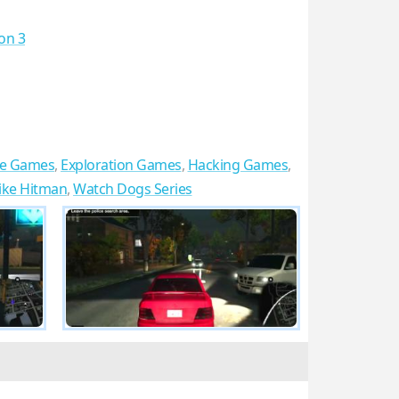
ion 3
re Games
,
Exploration Games
,
Hacking Games
,
ike Hitman
,
Watch Dogs Series