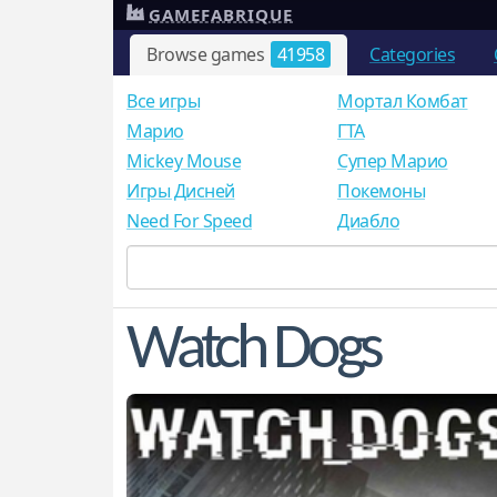
GAMEFABRIQUE
Browse games
41958
Categories
Все игры
Мортал Комбат
Mарио
ГТА
Mickey Mouse
Супер Марио
Игры Дисней
Покемоны
Need For Speed
Диабло
Watch Dogs