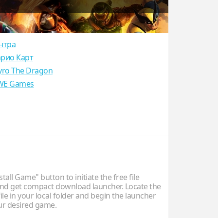
нтра
рио Карт
yro The Dragon
E Games
stall Game" button to initiate the free file
d get compact download launcher. Locate the
ile in your local folder and begin the launcher
our desired game.