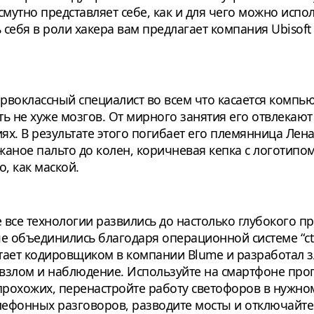
утно представляет себе, как и для чего можно испол
себя в роли хакера вам предлагает компания Ubisof
ервоклассный специалист во всем что касается компь
уть не хуже мозгов. От мирного занятия его отвлека
х. В результате этого погибает его племянница Лена
ожаное пальто до колен, коричневая кепка с логотип
, как маской.
е все технологии развились до настолько глубокого 
е объединились благодаря операционной системе “ct
отает кодировщиком в компании Blume и разработал з
взлом и наблюдение. Используйте на смартфоне пр
рохожих, перенастройте работу светофоров в нужном
ефонных разговоров, разводите мосты и отключайт