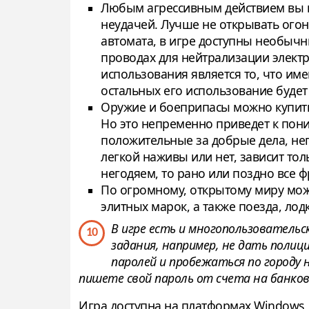
Любым агрессивным действием вы п
неудачей. Лучше не открывать огон
автомата, в игре доступны необычн
проводах для нейтрализации электр
использования является то, что име
остальных его использование будет
Оружие и боеприпасы можно купить
Но это непременно приведет к пон
положительные за добрые дела, нег
легкой наживы или нет, зависит тол
негодяем, то рано или поздно все ф
По огромному, открытому миру можн
элитных марок, а также поезда, лод
В игре есть и многопользовательс
10
задания, например, не дать полиц
паролей и пробежаться по городу 
пишете свой пароль от счета на банков
Игра доступна на платформах Windows, Pla