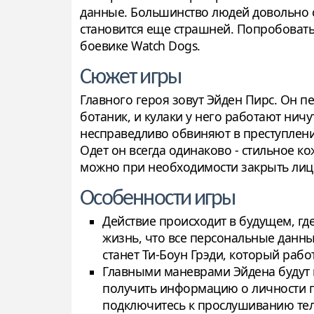
данные. Большинство людей довольно см
становится еще страшней. Попробовать 
боевике Watch Dogs.
Сюжет игры
Главного героя зовут Эйден Пирс. Он п
ботаник, и кулаки у него работают нич
несправедливо обвиняют в преступления
Одет он всегда одинаково - стильное к
можно при необходимости закрыть лицо
Особенности игры
Действие происходит в будущем, гд
жизнь, что все персональные данны
станет Ти-Боун Грэди, который раб
Главными маневрами Эйдена будут 
получить информацию о личности п
подключитесь к прослушиванию тел