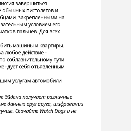
миссия завершиться
ме обычных пистолетов и
зубцами, закрепленными на
язательным условием его
чатков пальцев. Для всех
абить машины и квартиры.
а любое действие -
 по соблазнительному пути
комендует себя отъявленным
вашим услугам автомобили
ик Эйдена получает различные
оме данных друг друга, шифровании
учше. Скачайте Watch Dogs и не