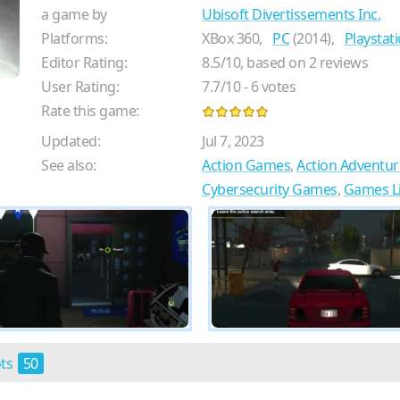
a game by
Ubisoft Divertissements Inc.
Platforms:
XBox 360,
PC
(2014),
Playstat
Editor Rating:
8.5
/
10
, based on
2
reviews
User Rating:
7.7
/
10
-
6
votes
Rate this game:
Updated:
Jul 7, 2023
See also:
Action Games
,
Action Adventu
Cybersecurity Games
,
Games L
ots
50