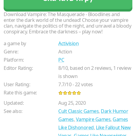
Download Vampire: The Masquerade - Bloodlines and
enter the dark world of the undead! Choose your vampire
clan, navigate the politics of the night, and unravel a bloody
conspiracy. Embrace the darkness – play now!
a game by
Activision
Genre:
Action
Platform:
PC
Editor Rating:
8
/
10
, based on
2
reviews,
1
review
is shown
User Rating:
7.7
/
10
-
22
votes
Rate this game:
Updated:
Aug 25, 2020
See also:
Cult Classic Games
,
Dark Humor
Games
,
Vampire Games
,
Games
Like Dishonored
,
Like Fallout New
Vegas
,
Games Like Neverwinter