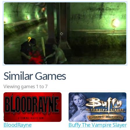
Similar Games
Viewing games 1 to 7
BloodRayne
Buffy The Vampire Slayer