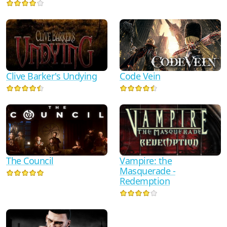
Clive Barker's Undying
Code Vein
The Council
Vampire: the
Masquerade -
Redemption