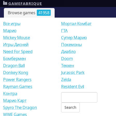
GAMEFABRIQUE
Browse games
41958
Все игры
Мортал Комбат
Mарио
ГТА
Mickey Mouse
Супер Марио
Игры Дисней
Покемоны
Need For Speed
Диабло
Бомбермен
Doom
Dragon Ball
Теккен
Donkey Kong
Jurassic Park
Power Rangers
Zelda
Rayman Games
Resident Evil
Контра
Марио Карт
Spyro The Dragon
WWE Games