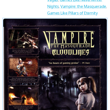
Nights
,
Vampire: the Masquerade
,
Games Like Pillars of Eternity