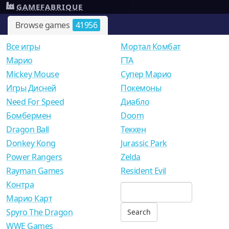
GAMEFABRIQUE
Browse games
41956
Все игры
Мортал Комбат
Mарио
ГТА
Mickey Mouse
Супер Марио
Игры Дисней
Покемоны
Need For Speed
Диабло
Бомбермен
Doom
Dragon Ball
Теккен
Donkey Kong
Jurassic Park
Power Rangers
Zelda
Rayman Games
Resident Evil
Контра
Марио Карт
Spyro The Dragon
WWE Games