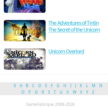
The Adventures of Tintin
The Secret of the Unicorn
Unicorn Overlord
0
A
B
C
D
E
F
G
H
I
J
K
L
M
N
O
P
Q
R
S
T
U
V
W
X
Y
Z
GameFabrique 2008-2026