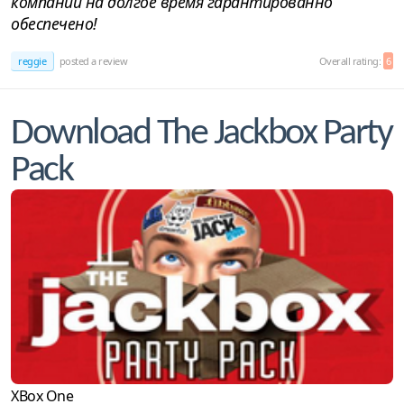
компании на долгое время гарантированно
обеспечено!
reggie
posted a review
Overall rating:
6
Download The Jackbox Party
Pack
XBox One