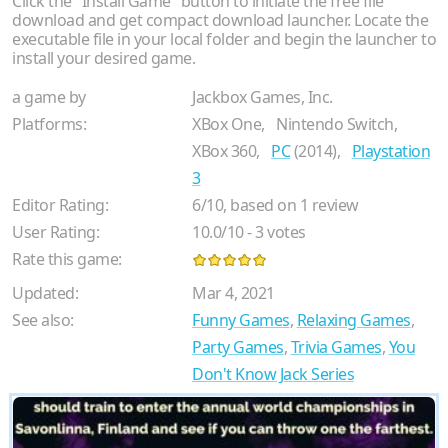
Click the "Install Game" button to initiate the free file
download and get compact download launcher. Locate the
executable file in your local folder and begin the launcher to
install your desired game.
a game by
Jackbox Games, Inc.
Platforms:
XBox One,
Nintendo Switch,
XBox 360,
PC
(2014),
Playstation
3
Editor Rating:
6
/
10
, based on
1
review
User Rating:
10.0
/
10
-
3
votes
Rate this game:
Updated:
Mar 4, 2021
See also:
Funny Games
,
Relaxing Games
,
Party Games
,
Trivia Games
,
You
Don't Know Jack Series