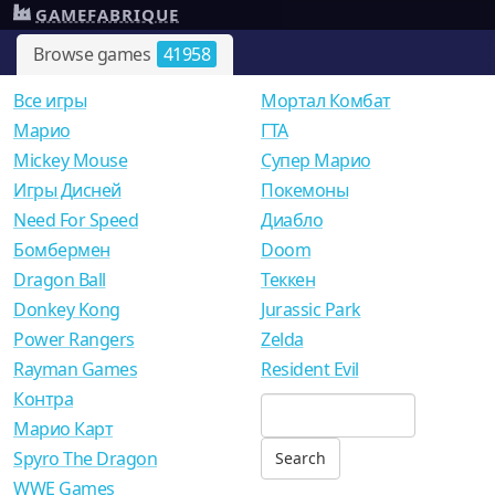
GAMEFABRIQUE
Browse games
41958
Все игры
Мортал Комбат
Mарио
ГТА
Mickey Mouse
Супер Марио
Игры Дисней
Покемоны
Need For Speed
Диабло
Бомбермен
Doom
Dragon Ball
Теккен
Donkey Kong
Jurassic Park
Power Rangers
Zelda
Rayman Games
Resident Evil
Контра
Марио Карт
Spyro The Dragon
WWE Games