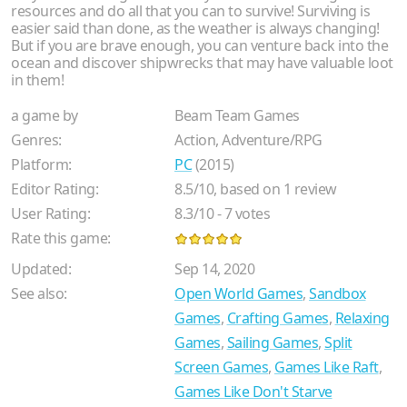
resources and do all that you can to survive! Surviving is
easier said than done, as the weather is always changing!
But if you are brave enough, you can venture back into the
ocean and discover shipwrecks that may have valuable loot
in them!
a game by
Beam Team Games
Genres:
Action, Adventure/RPG
Platform:
PC
(2015)
Editor Rating:
8.5
/
10
, based on
1
review
User Rating:
8.3
/
10
-
7
votes
Rate this game:
Updated:
Sep 14, 2020
See also:
Open World Games
,
Sandbox
Games
,
Crafting Games
,
Relaxing
Games
,
Sailing Games
,
Split
Screen Games
,
Games Like Raft
,
Games Like Don't Starve