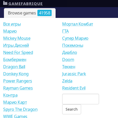
GAMEFABRIQUE
Browse games
41958
Все игры
Мортал Комбат
Mарио
ГТА
Mickey Mouse
Супер Марио
Игры Дисней
Покемоны
Need For Speed
Диабло
Бомбермен
Doom
Dragon Ball
Теккен
Donkey Kong
Jurassic Park
Power Rangers
Zelda
Rayman Games
Resident Evil
Контра
Марио Карт
Spyro The Dragon
WWE Games