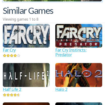
Similar Games
Viewing games 1 to 8
Far Cry
Far Cry Instincts:
Predator
Half Life 2
Halo 2