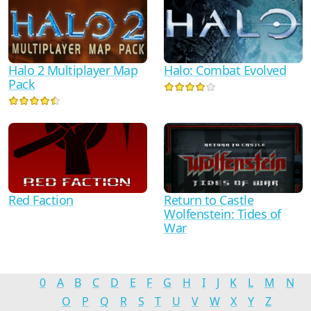
Halo 2 Multiplayer Map
Halo: Combat Evolved
Pack
Red Faction
Return to Castle
Wolfenstein: Tides of
War
0
A
B
C
D
E
F
G
H
I
J
K
L
M
N
O
P
Q
R
S
T
U
V
W
X
Y
Z