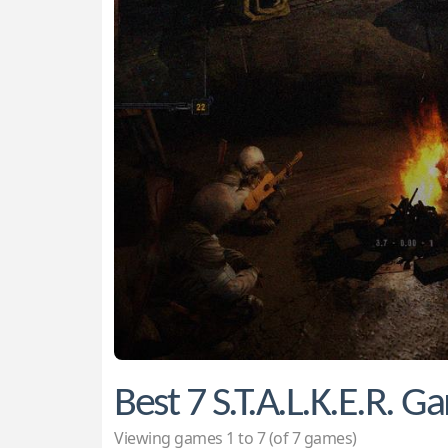
Best 7 S.T.A.L.K.E.R. 
Viewing games 1 to 7 (of 7 games)