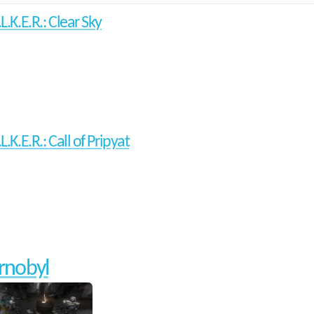
.L.K.E.R.: Clear Sky
.L.K.E.R.: Call of Pripyat
ernobyl