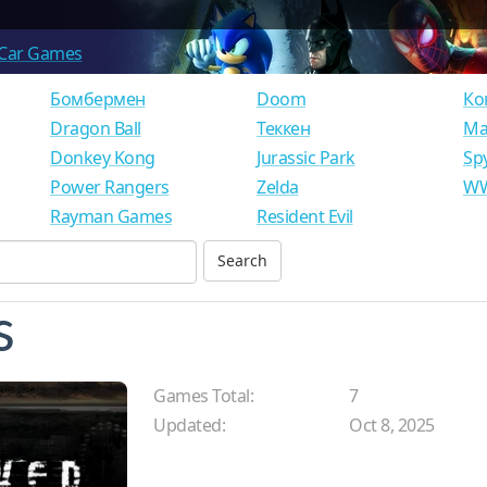
Car Games
Бомбермен
Doom
Ко
Dragon Ball
Теккен
Ма
Donkey Kong
Jurassic Park
Sp
Power Rangers
Zelda
WW
Rayman Games
Resident Evil
s
Games Total:
7
Updated:
Oct 8, 2025