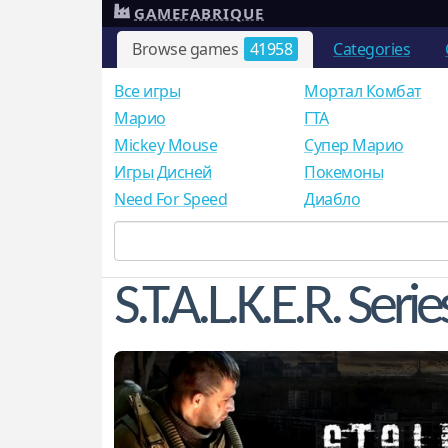
GAMEFABRIQUE
Browse games
41958
Categories
Все игры
Мортал Комбат
Mарио
ГТА
Mickey Mouse
Супер Марио
Игры Дисней
Покемоны
Need For Speed
Диабло
S.T.A.L.K.E.R. Serie