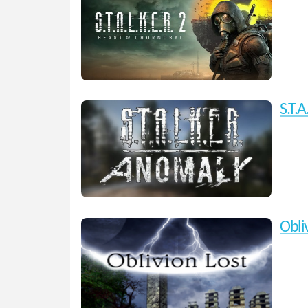
S.T.
Obli