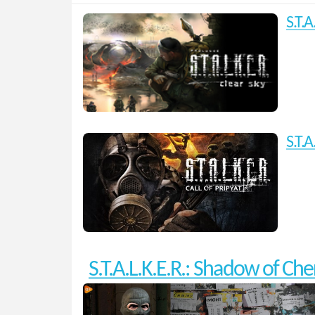
S.T.A
S.T.A
S.T.A.L.K.E.R.: Shadow of Ch