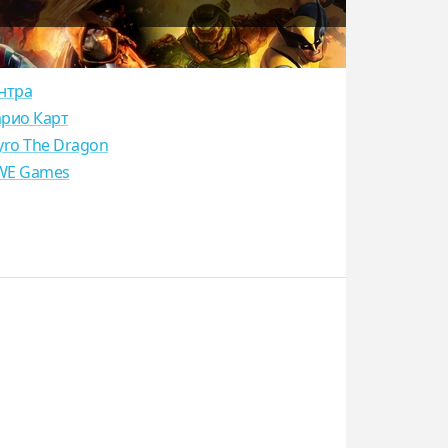
нтра
рио Карт
yro The Dragon
E Games