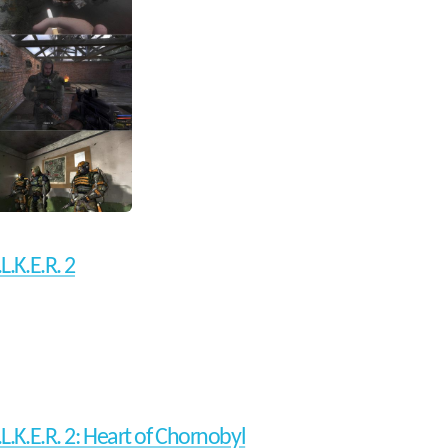
.L.K.E.R. 2
.L.K.E.R. 2: Heart of Chornobyl