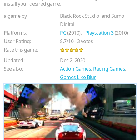
install your desired game.
a game by
Black Rock Studio, and Sumo
Digital
Platforms:
PC
(2010),
Playstation 3
(2010)
User Rating:
8.7
/
10
-
3
votes
Rate this game:
Updated:
Dec 2, 2020
See also:
Action Games
,
Racing Games
,
Games Like Blur