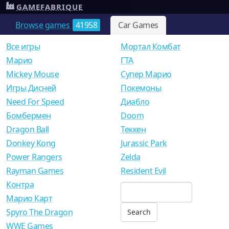
GAMEFABRIQUE
Browse games
41958
Car Games
Все игры
Мортал Комбат
Mарио
ГТА
Mickey Mouse
Супер Марио
Игры Дисней
Покемоны
Need For Speed
Диабло
Бомбермен
Doom
Dragon Ball
Теккен
Donkey Kong
Jurassic Park
Power Rangers
Zelda
Rayman Games
Resident Evil
Контра
Марио Карт
Spyro The Dragon
WWE Games