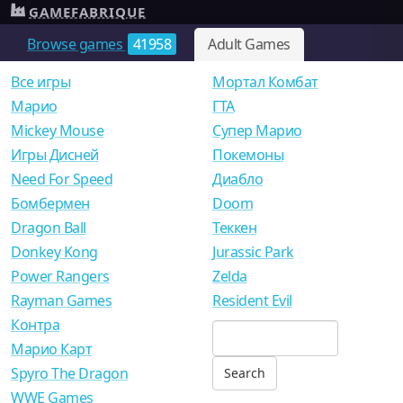
GAMEFABRIQUE
Browse games
41958
Adult Games
Все игры
Мортал Комбат
Mарио
ГТА
Mickey Mouse
Супер Марио
Игры Дисней
Покемоны
Need For Speed
Диабло
Бомбермен
Doom
Dragon Ball
Теккен
Donkey Kong
Jurassic Park
Power Rangers
Zelda
Rayman Games
Resident Evil
Контра
Марио Карт
Spyro The Dragon
WWE Games