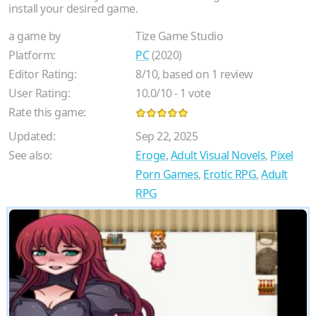
install your desired game.
a game by
Tize Game Studio
Platform:
PC
(2020)
Editor Rating:
8
/
10
, based on
1
review
User Rating:
10.0
/
10
-
1
vote
Rate this game:
Updated:
Sep 22, 2025
See also:
Eroge
,
Adult Visual Novels
,
Pixel
Porn Games
,
Erotic RPG
,
Adult
RPG