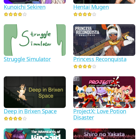
Kunoichi Sekiren
Hentai Mugen
Struggle Simulator
Princess Reconquista
Deep in Brixen Space
ProjectX: Love Potion
Disaster