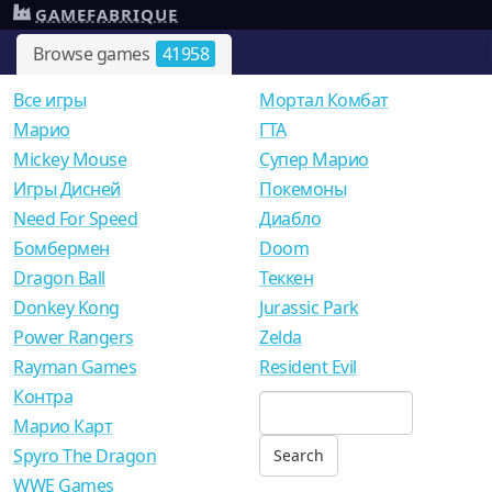
GAMEFABRIQUE
Browse games
41958
Все игры
Мортал Комбат
Mарио
ГТА
Mickey Mouse
Супер Марио
Игры Дисней
Покемоны
Need For Speed
Диабло
Бомбермен
Doom
Dragon Ball
Теккен
Donkey Kong
Jurassic Park
Power Rangers
Zelda
Rayman Games
Resident Evil
Контра
Марио Карт
Spyro The Dragon
WWE Games