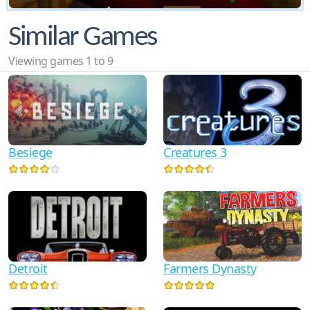
Similar Games
Viewing games 1 to 9
Creatures 3
Besiege
Detroit
Farmers Dynasty