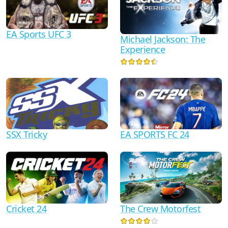
EA Sports UFC 3
Michael Jackson: The
Experience
SSX Tricky
EA SPORTS FC 24
Cricket 24
The Crew Motorfest