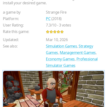
install your desired game.
a game by
Strange Fire
Platform:
PC
(2018)
User Rating:
7.3
/
10
-
3
votes
Rate this game:
Updated:
Mar 10, 2026
See also:
Simulation Games
,
Strategy
Games
,
Management Games
,
Economy Games
,
Professional
Simulator Games