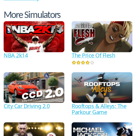
More Simulators
NBA 2k14
The Price Of Flesh
City Car Driving 2.0
Rooftops & Alleys: The
Parkour Game