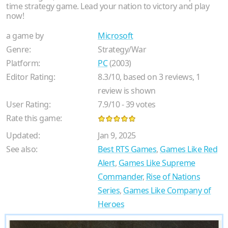
time strategy game. Lead your nation to victory and play
now!
a game by
Microsoft
Genre:
Strategy/War
Platform:
PC
(2003)
Editor Rating:
8.3
/
10
, based on
3
reviews,
1
review is shown
User Rating:
7.9
/
10
-
39
votes
Rate this game:
Updated:
Jan 9, 2025
See also:
Best RTS Games
,
Games Like Red
Alert
,
Games Like Supreme
Commander
,
Rise of Nations
Series
,
Games Like Company of
Heroes