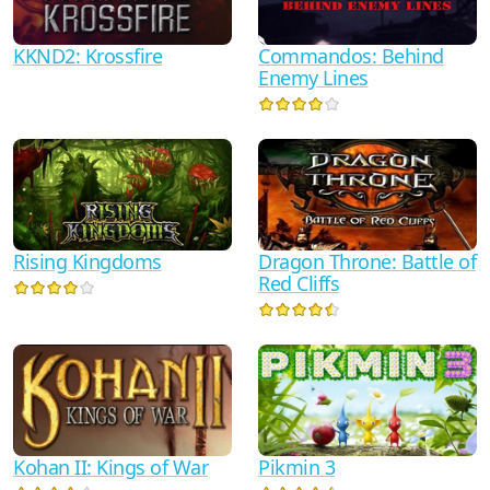
KKND2: Krossfire
Commandos: Behind
Enemy Lines
Rising Kingdoms
Dragon Throne: Battle of
Red Cliffs
Kohan II: Kings of War
Pikmin 3