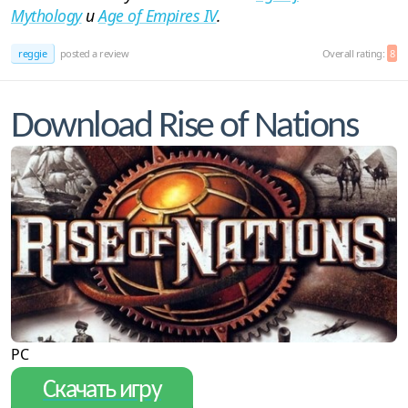
Mythology
и
Age of Empires IV
.
reggie
posted a review
Overall rating:
8
Download Rise of Nations
PC
Скачать игру