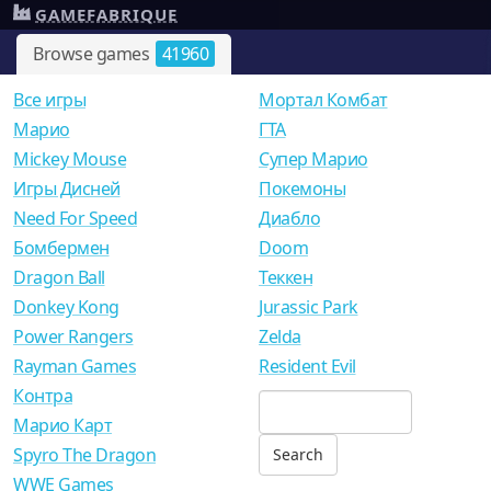
GAMEFABRIQUE
Browse games
41960
Все игры
Мортал Комбат
Mарио
ГТА
Mickey Mouse
Супер Марио
Игры Дисней
Покемоны
Need For Speed
Диабло
Бомбермен
Doom
Dragon Ball
Теккен
Donkey Kong
Jurassic Park
Power Rangers
Zelda
Rayman Games
Resident Evil
Контра
Марио Карт
Spyro The Dragon
WWE Games