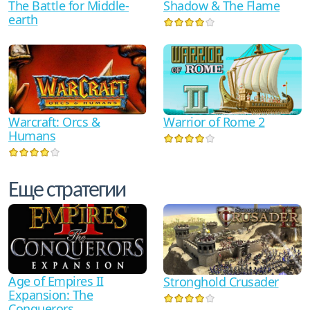
The Battle for Middle-
Shadow & The Flame
earth
Warcraft: Orcs &
Warrior of Rome 2
Humans
Еще стратегии
Age of Empires II
Stronghold Crusader
Expansion: The
Conquerors