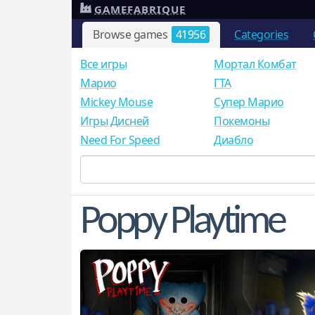
GAMEFABRIQUE
Browse games
41956
Categories
Все игры
Мортал Комбат
Mарио
ГТА
Mickey Mouse
Супер Марио
Игры Дисней
Покемоны
Need For Speed
Диабло
Poppy Playtime