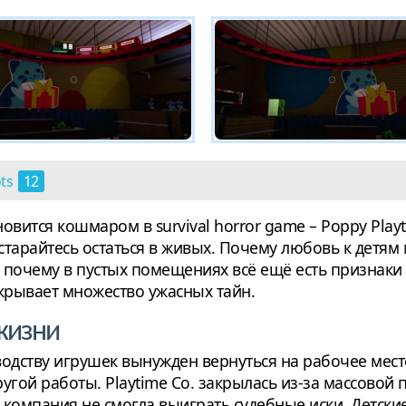
ots
12
овится кошмаром в survival horror game – Poppy Play
тарайтесь остаться в живых. Почему любовь к детям 
 почему в пустых помещениях всё ещё есть признаки
скрывает множество ужасных тайн.
 жизни
одству игрушек вынужден вернуться на рабочее мест
ругой работы. Playtime Co. закрылась из-за массовой
а компания не смогла выиграть судебные иски. Детск