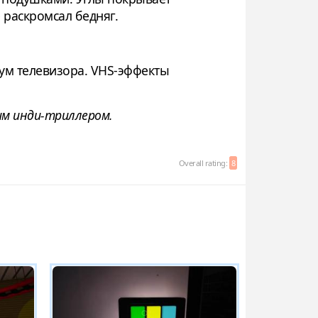
 раскромсал бедняг.
шум телевизора. VHS-эффекты
м инди-триллером.
Overall rating:
8