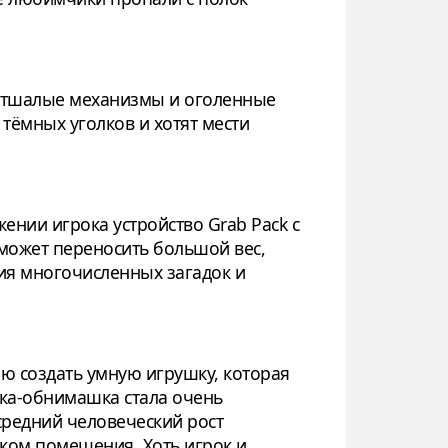
етшалые механизмы и оголенные
тёмных уголков и хотят мести
ении игрока устройство Grab Pack с
может переносить большой вес,
ния многочисленных загадок и
ю создать умную игрушку, которая
шка-обнимашка стала очень
редний человеческий рост
иком помещения. Хоть игрок и