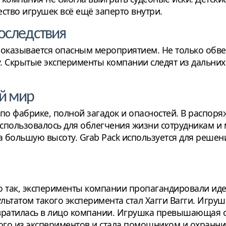
ство игрушек всё ещё заперто внутри.
последствия
оказывается опасным мероприятием. Не только обв
. Скрытые эксперименты компании следят из дальних 
й мир
по фабрике, полной загадок и опасностей. В распоряж
спользовалось для облегчения жизни сотрудникам и 
а большую высоту. Grab Pack используется для реше
 так, эксперименты компании пропагандировали иде
льтатом такого эксперимента стал Хагги Вагги. Игру
евратилась в лицо компании. Игрушка превышающая с
ного из экспериментов и стала помощником и охранн