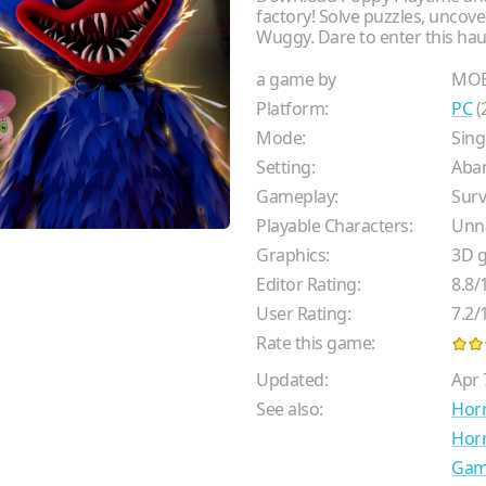
factory! Solve puzzles, uncov
Wuggy. Dare to enter this ha
a game by
MOB
Platform:
PC
(
Mode:
Sing
Setting:
Aban
Gameplay:
Surv
Playable Characters:
Unna
Graphics:
3D g
Editor Rating:
8.8
/
User Rating:
7.2
/
Rate this game:
Updated:
Apr 
See also:
Hor
Hor
Gam