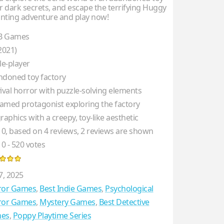
er dark secrets, and escape the terrifying Huggy
unting adventure and play now!
 Games
2021)
le-player
doned toy factory
ival horror with puzzle-solving elements
med protagonist exploring the factory
raphics with a creepy, toy-like aesthetic
10
, based on
4
reviews,
2
reviews are shown
10
-
520
votes
7, 2025
ror Games
,
Best Indie Games
,
Psychological
ror Games
,
Mystery Games
,
Best Detective
es
,
Poppy Playtime Series