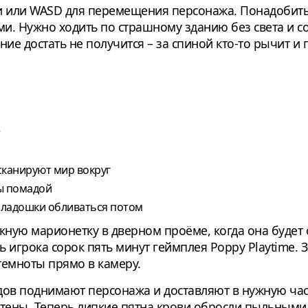
ми или WASD для перемещения персонажа. Понадобить
и. Нужно ходить по страшному зданию без света и со
е достать не получится – за спиной кто-то рычит и 
сканируют мир вокруг
ы помадой
а ладошки обливаться потом
кную марионетку в дверном проёме, когда она будет с
ь игрока сорок пять минут геймплея Poppy Playtime. 
 темноты прямо в камеру.
в поднимают персонажа и доставляют в нужную част
стены. Теперь липкие пятна крови обросли пыльным