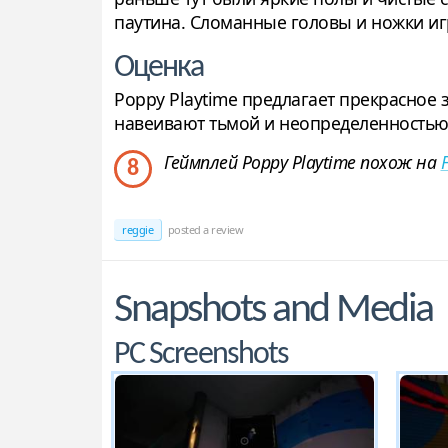
паутина. Сломанные головы и ножки иг
Оценка
Poppy Playtime предлагает прекрасное 
навеивают тьмой и неопределенностью.
Геймплей Poppy Playtime похож на
F
8
reggie
posted a review
Snapshots and Media
PC Screenshots