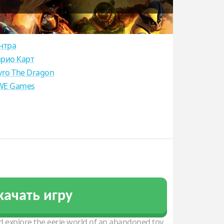
нтра
рио Карт
yro The Dragon
E Games
качать игру
 explore the eerie world of an abandoned toy