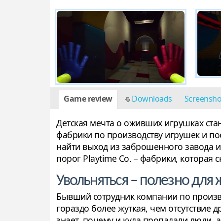
Game review
Downloads
Screensh
Детская мечта о оживших игрушках стан
фабрики по производству игрушек и пос
найти выход из заброшенного завода и
порог Playtime Co. – фабрики, которая 
Увольняться – полезно для
Бывший сотрудник компании по произв
гораздо более жуткая, чем отсутствие д
знает, почему и куда пропадали люди, 