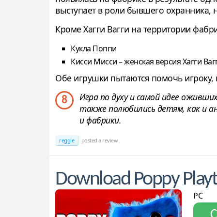
выступает в роли бывшего охранника, н
Кроме Хагги Вагги на территории фабри
Кукла Поппи
Кисси Мисси – женская версия Хагги Ваг
Обе игрушки пытаются помочь игроку, но
Игра по духу и самой идее оживш
8
также полюбились детям, как и 
и фабрики.
reggie
posted a review
Download Poppy Play
PC
С