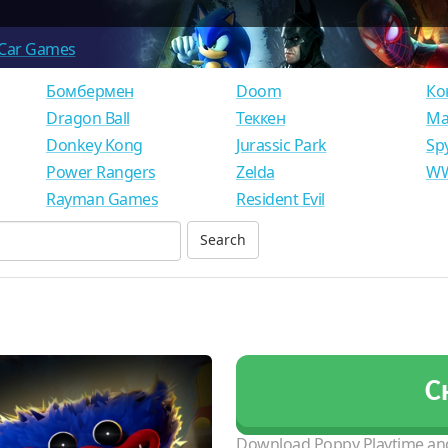
Car Games
Бомбермен
Doom
Ко
Dragon Ball
Теккен
Ма
Donkey Kong
Jurassic Park
Sp
Power Rangers
Zelda
WW
Rayman Games
Resident Evil
С
Download Poppy Playtime and