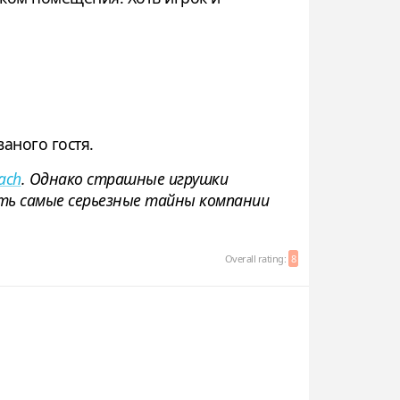
аного гостя.
each
. Однако страшные игрушки
ть самые серьезные тайны компании
Overall rating:
8