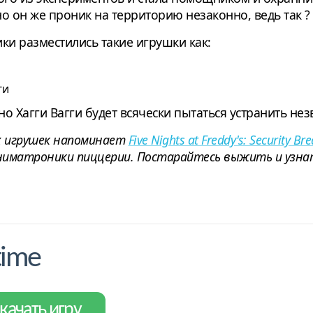
о он же проник на территорию незаконно, ведь так ?
ки разместились такие игрушки как:
ги
 Хагги Вагги будет всячески пытаться устранить незв
их игрушек напоминает
Five Nights at Freddy's: Security Br
аниматроники пиццерии. Постарайтесь выжить и узна
time
качать игру