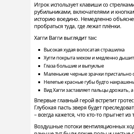
Игрок использует клавиши со стрелка
рубильниками, включателями и кнопкам
историю воедино. Немедленно объяснени
пробраться туда, где лежат плёнки.
Хагги Вагги выглядит так:
Высокая худая волосатая страшилка
Хугги покрыта мехом и медленно дышит
Глаза большие и выпуклые
Маленькие черные зрачки пристально 
Нелепые красные губы будто накрашен
Вид Хагги заставляет пальцы дрожать, 
Впервые главный герой встретит гротес
Глубокая пасть зверя будет преследоват
– всегда кажется, что кто-то прыгнет из
Воздушные потоки вентиляционных ходо
раньше тут были яркие полы и чистые 