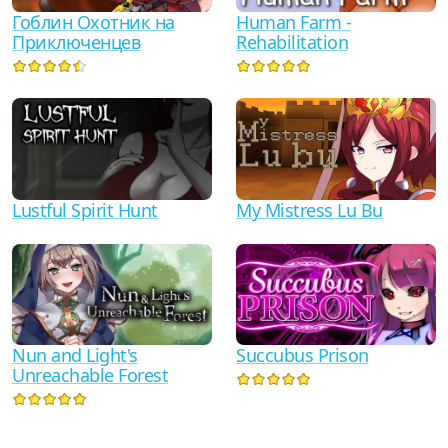
Гоблин Охотник на
Human Farm -
Приключенцев
Rehabilitation
Lustful Spirit Hunt
My Mistress Lu Bu
Nun and Light's
Succubus Prison
Unreachable Forest