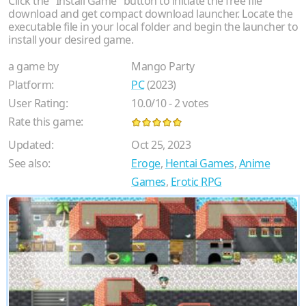
Click the "Install Game" button to initiate the free file
download and get compact download launcher. Locate the
executable file in your local folder and begin the launcher to
install your desired game.
a game by
Mango Party
Platform:
PC
(2023)
User Rating:
10.0
/
10
-
2
votes
Rate this game:
Updated:
Oct 25, 2023
See also:
Eroge
,
Hentai Games
,
Anime
Games
,
Erotic RPG