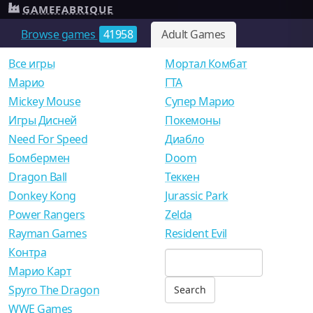
GAMEFABRIQUE
Browse games
41958
Adult Games
Все игры
Мортал Комбат
Mарио
ГТА
Mickey Mouse
Супер Марио
Игры Дисней
Покемоны
Need For Speed
Диабло
Бомбермен
Doom
Dragon Ball
Теккен
Donkey Kong
Jurassic Park
Power Rangers
Zelda
Rayman Games
Resident Evil
Контра
Марио Карт
Spyro The Dragon
WWE Games