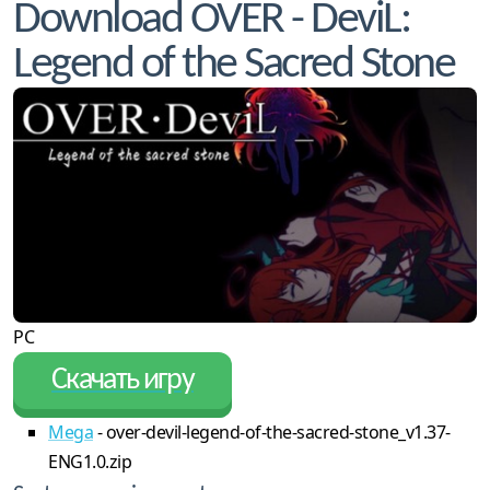
Download OVER - DeviL:
Legend of the Sacred Stone
PC
Скачать игру
Mega
- over-devil-legend-of-the-sacred-stone_v1.37-
ENG1.0.zip