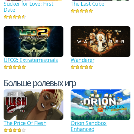
Sucker for Love: First
The Last Cube
Date
Wanderer
UFO2: Extraterrestrials
Больше ролевых игр
The Price Of Flesh
Orion Sandbox
Enhanced