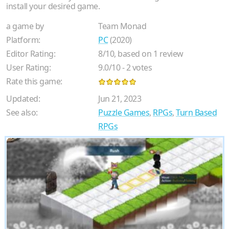
install your desired game.
a game by
Team Monad
Platform:
PC
(2020)
Editor Rating:
8
/
10
, based on
1
review
User Rating:
9.0
/
10
-
2
votes
Rate this game:
Updated:
Jun 21, 2023
See also:
Puzzle Games
,
RPGs
,
Turn Based
RPGs