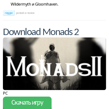
Wildermyth и Gloomhaven.
reggie
posted a review
Download Monads 2
PC
Скачать игру