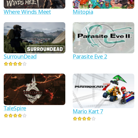
Where Winds Meet
Miitopia
Parasite Eve 2
SurrounDead
TaleSpire
Mario Kart 7