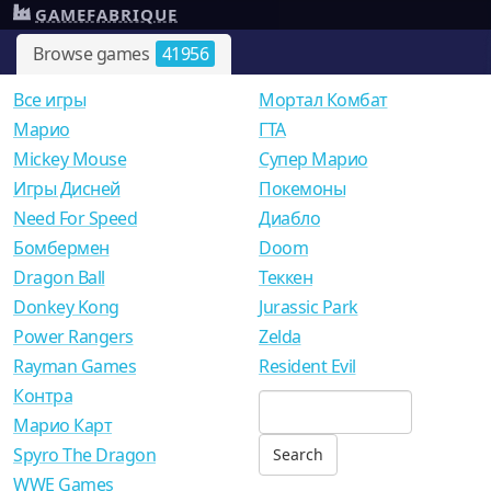
GAMEFABRIQUE
Browse games
41956
Все игры
Мортал Комбат
Mарио
ГТА
Mickey Mouse
Супер Марио
Игры Дисней
Покемоны
Need For Speed
Диабло
Бомбермен
Doom
Dragon Ball
Теккен
Donkey Kong
Jurassic Park
Power Rangers
Zelda
Rayman Games
Resident Evil
Контра
Марио Карт
Spyro The Dragon
WWE Games