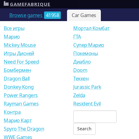
GAMEFABRIQUE
Browse games
41958
Car Games
Все игры
Мортал Комбат
Mарио
ГТА
Mickey Mouse
Супер Марио
Игры Дисней
Покемоны
Need For Speed
Диабло
Бомбермен
Doom
Dragon Ball
Теккен
Donkey Kong
Jurassic Park
Power Rangers
Zelda
Rayman Games
Resident Evil
Контра
Марио Карт
Spyro The Dragon
WWE Games