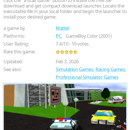
Click the "Install Game" button to initiate the free file
download and get compact download launcher. Locate the
executable file in your local folder and begin the launcher to
install your desired game.
a game by
Mattel
Platforms:
PC
,
GameBoy Color (2001)
User Rating:
7.4
/
10
-
10
votes
Rate this game:
Updated:
Feb 3, 2026
See also:
Simulation Games
,
Racing Games
,
Professional Simulator Games