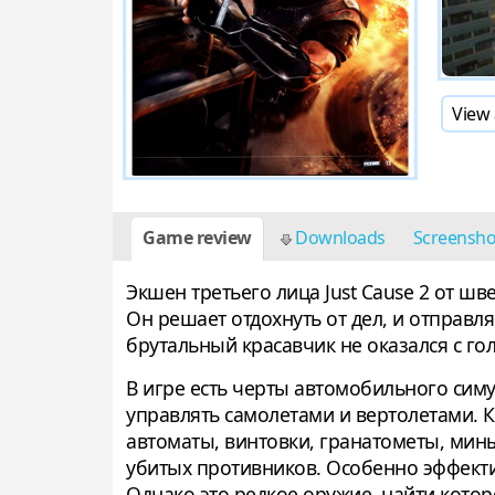
View 
Game review
Downloads
Screensh
Экшен третьего лица Just Cause 2 от ш
Он решает отдохнуть от дел, и отправл
брутальный красавчик не оказался с го
В игре есть черты автомобильного симу
управлять самолетами и вертолетами. К
автоматы, винтовки, гранатометы, мины
убитых противников. Особенно эффект
Однако это редкое оружие, найти кото