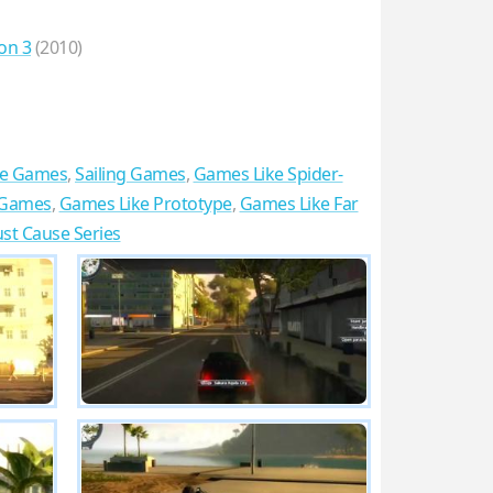
ion 3
(2010)
re Games
,
Sailing Games
,
Games Like Spider-
 Games
,
Games Like Prototype
,
Games Like Far
ust Cause Series