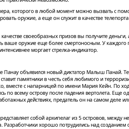
лера, которого в любой момент можно вызвать с по
вать оружие, а еще он служит в качестве телепорта
в качестве своеобразных призов вы получите деньги,
ать ваше оружие еще более смертоносным. У каждого 
интенсивнее моргает стрелка-индикатор.
 Панау объявился новый диктатор Малыш Панай. Те
ставит памятники в честь себя любимого и террориз
о, вместе с напарницей по имени Мария Кейн. По хо
ись по всему острову после падения вертолета. Еще
саботажных действиях, предатель он на самом деле или
едставляет собой архипелаг из 5 островов, между не
. Разработчики хорошо потрудились над созданием 