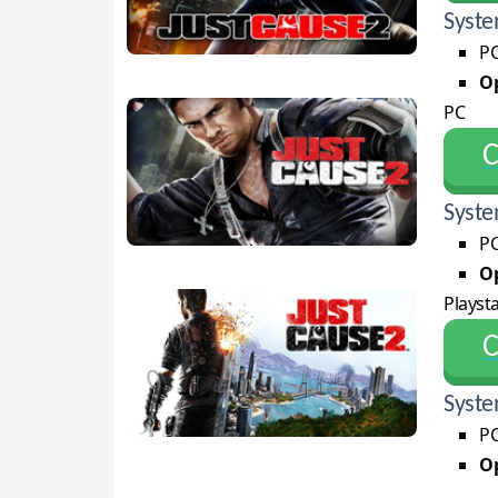
Syste
PC
Op
PC
С
Syste
PC
Op
Playsta
С
Syste
PC
Op