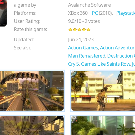
a game by
Avalanche Software
Platforms:
XBox 360,
PC
(2010),
Playstat
User Rating:
9.0
/
10
-
2
votes
Rate this game:
Updated:
Jun 21, 2023
See also:
Action Games
,
Action Adventu
Man Remastered
,
Destruction
Cry 5
,
Games Like Saints Row
,
J