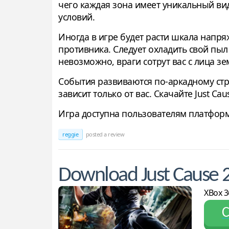
чего каждая зона имеет уникальный вид
условий.
Иногда в игре будет расти шкала напря
противника. Следует охладить свой пы
невозможно, враги сотрут вас с лица зе
События развиваются по-аркадному стр
зависит только от вас. Скачайте Just Cau
Игра доступна пользователям платформ W
reggie
posted a review
Download Just Cause 
XBox 3
С