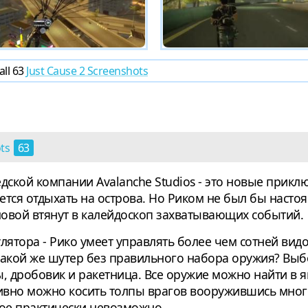
all 63
Just Cause 2 Screenshots
ots
63
ведской компании Avalanche Studios - это новые прик
яется отдыхать на острова. Но Риком не был бы насто
ловой втянут в калейдоскоп захватывающих событий.
лятора - Рико умеет управлять более чем сотней видо
акой же шутер без правильного набора оружия? Выбор
, дробовик и ракетница. Все оружие можно найти в я
ивно можно косить толпы врагов вооружившись мно
рое практически невозможно.