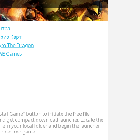
нтра
рио Карт
yro The Dragon
E Games
stall Game" button to initiate the free file
d get compact download launcher. Locate the
ile in your local folder and begin the launcher
our desired game.