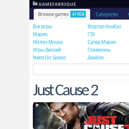
GAMEFABRIQUE
Browse games
41958
Categories
Все игры
Мортал Комбат
Mарио
ГТА
Mickey Mouse
Супер Марио
Игры Дисней
Покемоны
Need For Speed
Диабло
Just Cause 2