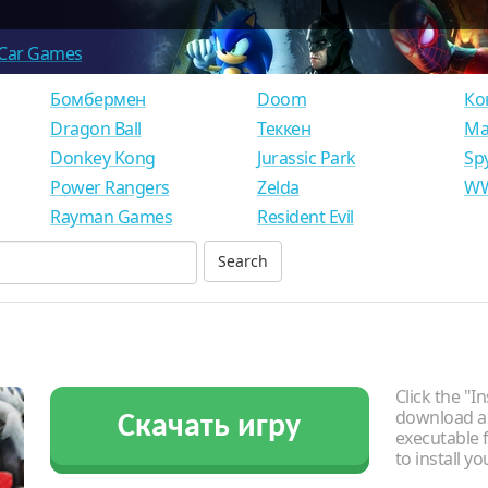
Car Games
Бомбермен
Doom
Ко
Dragon Ball
Теккен
Ма
Donkey Kong
Jurassic Park
Sp
Power Rangers
Zelda
WW
Rayman Games
Resident Evil
Click the "In
download an
Скачать игру
executable f
to install y