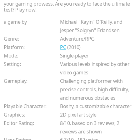
your gaming prowess. Are you ready to face the ultimate
test? Play now!
a game by
Michael "Kayin" O'Reilly, and
Jesper "Solgryn" Erlandsen
Genre:
Adventure/RPG
Platform:
PC
(2010)
Mode:
Single-player
Setting:
Various levels inspired by other
video games
Gameplay:
Challenging platformer with
precise controls, high difficulty,
and numerous obstacles
Playable Character:
Boshy, a customizable character
Graphics:
2D pixel art style
Editor Rating:
8
/
10
, based on
3
reviews,
2
reviews are shown
User Rating:
6.7
/
10
-
187
votes