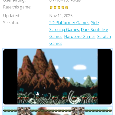
Rate this game:
Updated:
Nov 11, 2025
See also:
2D Platformer Games
,
Side
Scrolling Games
,
Dark Souls-like
Games
,
Hardcore Games
,
Scratch
Games