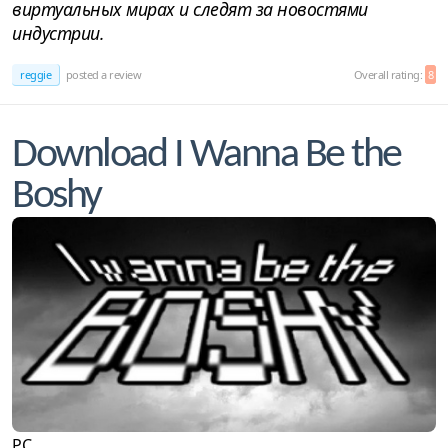
виртуальных мирах и следят за новостями
индустрии.
reggie
posted a review
Overall rating:
8
Download I Wanna Be the
Boshy
PC