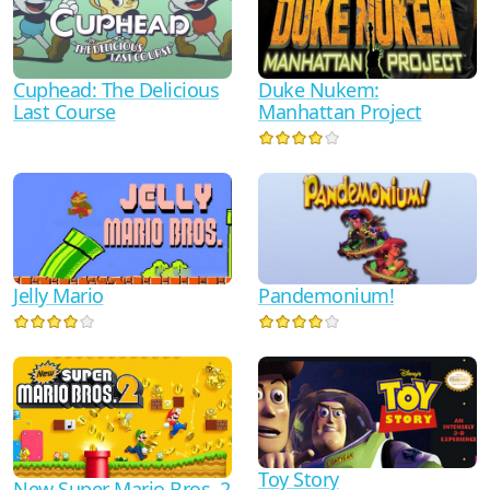
Duke Nukem:
Cuphead: The Delicious
Manhattan Project
Last Course
Jelly Mario
Pandemonium!
Toy Story
New Super Mario Bros. 2