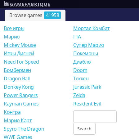
GAMEFABRIQUE
Browse games
41958
Все игры
Мортал Комбат
Mарио
ГТА
Mickey Mouse
Супер Марио
Игры Дисней
Покемоны
Need For Speed
Диабло
Бомбермен
Doom
Dragon Ball
Теккен
Donkey Kong
Jurassic Park
Power Rangers
Zelda
Rayman Games
Resident Evil
Контра
Марио Карт
Spyro The Dragon
WWE Games