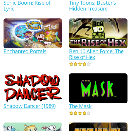
Sonic Boom: Rise of
Tiny Toons: Buster's
Lyric
Hidden Treasure
Ben 10 Alien Force: The
Enchanted Portals
Rise of Hex
Shadow Dancer (1989)
The Mask