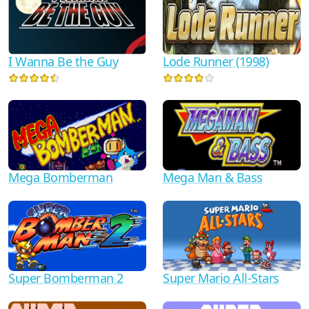
I Wanna Be the Guy
Lode Runner (1998)
Mega Man & Bass
Mega Bomberman
Super Mario All-Stars
Super Bomberman 2