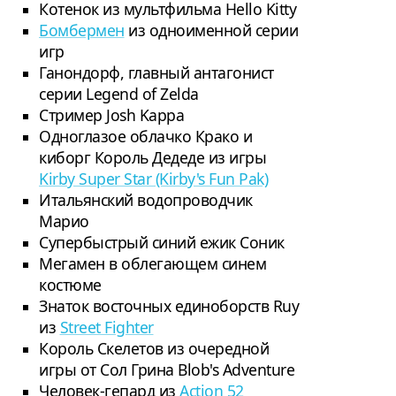
Котенок из мультфильма Hello Kitty
Бомбермен
из одноименной серии
игр
Ганондорф, главный антагонист
серии Legend of Zelda
Стример Josh Kappa
Одноглазое облачко Крако и
киборг Король Дедеде из игры
Kirby Super Star (Kirby's Fun Pak)
Итальянский водопроводчик
Марио
Супербыстрый синий ежик Соник
Мегамен в облегающем синем
костюме
Знаток восточных единоборств Ruy
из
Street Fighter
Король Скелетов из очередной
игры от Сол Грина Blob's Adventure
Человек-гепард из
Action 52